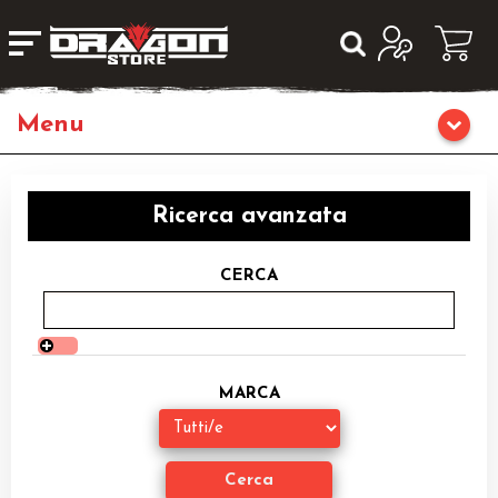
Giochi da Tavolo
Ricerca avanzata
Giochi di Ruolo
CERCA
Librigame
Editoria
MARCA
Giochi di Carte Collezionabili
Miniature