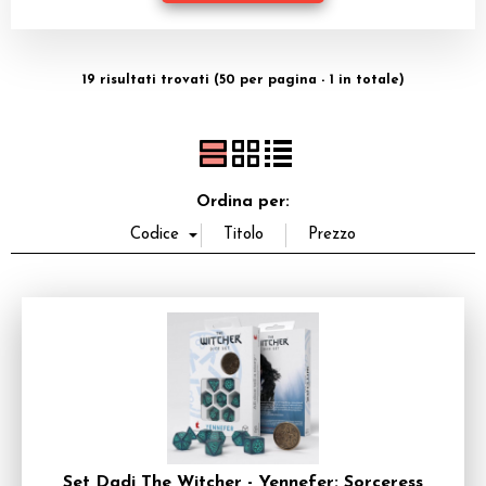
Dadi
Accessori
19 risultati trovati (50 per pagina - 1 in totale)
Giocattoli e Gadget
Offerte del Dragone
Ordina per:
Set Dadi The Witcher - Yennefer: Sorceress