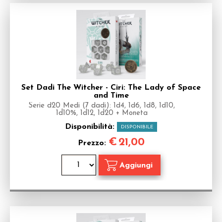
Set Dadi The Witcher - Ciri: The Lady of Space
and Time
Serie d20 Medi (7 dadi): 1d4, 1d6, 1d8, 1d10,
1d10%, 1d12, 1d20 + Moneta
Disponibilità:
DISPONIBILE
€
21,00
Prezzo: