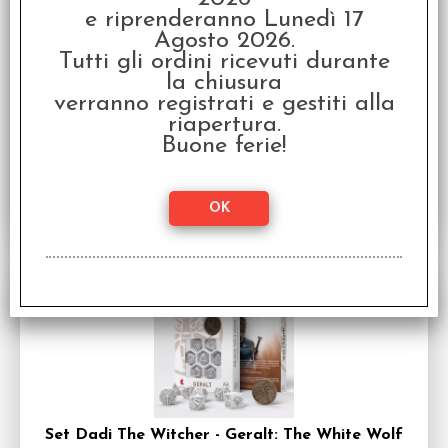
e riprenderanno Lunedì 17
Set Dadi The Witcher - Geralt: The Monster
Agosto 2026.
Slayer
Tutti gli ordini ricevuti durante
Serie d20 Medi (7 dadi): 1d4, 1d6, 1d8, 1d10,
1d10%, 1d12, 1d20 + Moneta
la chiusura
verranno registrati e gestiti alla
Disponibilità:
DISPONIBILE
riapertura.
€
21,99
Prezzo:
Buone ferie!
Set Dadi The Witcher - Geralt: The White Wolf