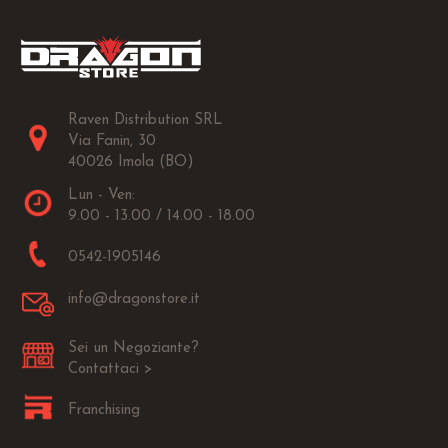
Raven Distribution SRL
Via Fanin, 30
40026 Imola (BO)
Lun - Ven:
9.00 - 13.00 / 14.00 - 18.00
0542-1905146
info@dragonstore.it
Sei un Negoziante?
Contattaci >
Franchising