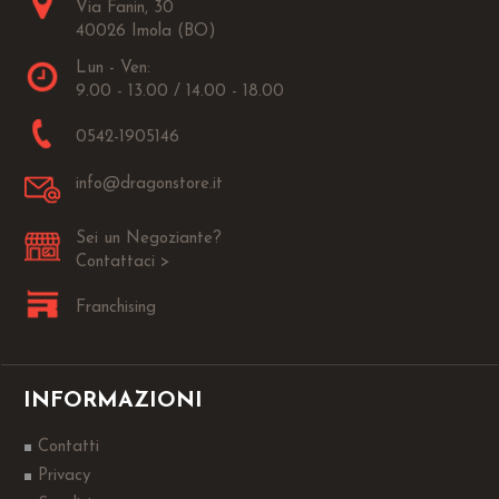
Via Fanin, 30
40026 Imola (BO)
Lun - Ven:
9.00 - 13.00 / 14.00 - 18.00
0542-1905146
info@dragonstore.it
Sei un Negoziante?
Contattaci >
Franchising
INFORMAZIONI
Contatti
Privacy