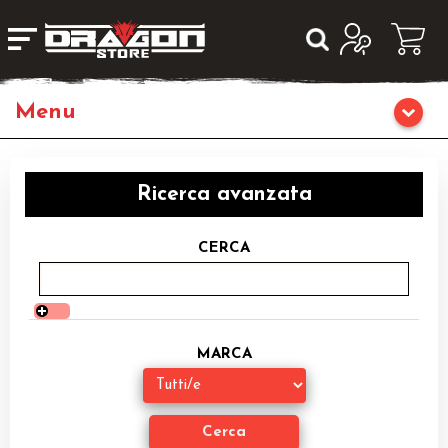
Giochi da Tavolo
Ricerca avanzata
Giochi di Ruolo
CERCA
Librigame
Fumetti & Romanzi
MARCA
Giochi di Carte Collezionabili
Miniature