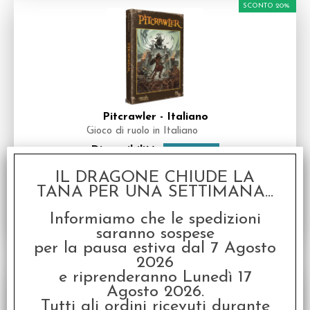
SCONTO 20%
Pitcrawler - Italiano
Gioco di ruolo in Italiano
Disponibilità:
DISPONIBILE
€
31,92
€ 39,90
Prezzo:
IL DRAGONE CHIUDE LA
TANA PER UNA SETTIMANA...
Informiamo che le spedizioni
saranno sospese
per la pausa estiva dal 7 Agosto
2026
SCONTO 20%
e riprenderanno Lunedì 17
Agosto 2026.
Tutti gli ordini ricevuti durante