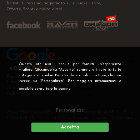
Iscriviti ti terremo aggiornato sulle nuove uscite,
Offerte, Sconti e molto altro!
Questo sito usa i cookie per fornirti un'esperienza
migliore. Cliccando su "Accetta" saranno attivate tutte le
categorie di cookie. Per decidere quali accettare, cliccare
Recensioni Verificate
invece su "Personalizza". Per maggiori informazioni è
I nostri clienti soddisfatti
valgono più di mille parole
possibile consultare la pagina
Privacy
.
vedi le recensioni >
Personalizza
Raven Distribution SRL - Via Fanin 30, 40026 Imola (BO) - P.Iva
02360891200 - R.E.A. 540705 di Bologna - Cap.Soc. 10000 Euro
i.v
Accetta
DEVELOPER
CREATIVE WEB