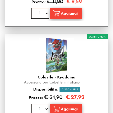
€
9,52
€ 11,90
Prezzo:
SCONTO 20%
Colostle - Kyodaina
Accessorio per Colostle in italiano
Disponibilità:
DISPONIBILE
€
27,92
€ 34,90
Prezzo: