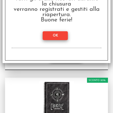
la chiusura
verranno registrati e gestiti alla
riapertura.
Buone ferie!
Colostle - Mazzo del Viaggiastanze
Accessorio per Colostle in italiano
Disponibilità:
DISPONIBILE
€
11,99
€ 14,99
Prezzo:
SCONTO 20%