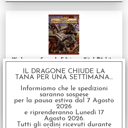
Warhammer Seconda Edizione - Kit dell'Arbitro
di Gioco
Schermo per Warhammer Fantasy Roleplay in
IL DRAGONE CHIUDE LA
italiano
TANA PER UNA SETTIMANA...
Disponibilità:
DISPONIBILE
Informiamo che le spedizioni
€
16,90
Prezzo:
saranno sospese
per la pausa estiva dal 7 Agosto
2026
e riprenderanno Lunedì 17
Agosto 2026.
Tutti gli ordini ricevuti durante