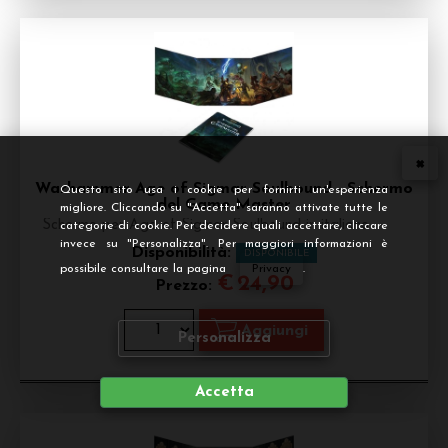
Warhammer Age of Sigmar Soulbound - Schermo
Questo sito usa i cookie per fornirti un'esperienza
del Game Master
migliore. Cliccando su "Accetta" saranno attivate tutte le
Schermo per Age of Sigmar Soulbound in italiano
categorie di cookie. Per decidere quali accettare, cliccare
invece su "Personalizza". Per maggiori informazioni è
Disponibilità:
DISPONIBILE
possibile consultare la pagina
Privacy
.
€
24,90
Prezzo:
Personalizza
Accetta