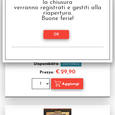
la chiusura
verranno registrati e gestiti alla
riapertura.
Buone ferie!
Warhammer Seconda Edizione - Bestiario del
Vecchio Mondo
Bestiario per Warhammer Fantasy Roleplay in
italiano
Disponibilità:
DISPONIBILE
€
29,90
Prezzo: