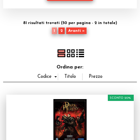
Dadi
Accessori
81 risultati trovati (50 per pagina - 2 in totale)
1
2
Avanti »
Giocattoli e Gadget
Offerte del Dragone
Ordina per:
SCONTO 20%