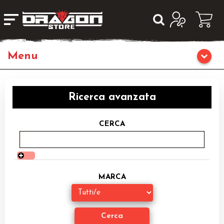
Giochi da Tavolo
Ricerca avanzata
Giochi di Ruolo
CERCA
Librigame
Editoria
MARCA
Giochi di Carte Collezionabili
Miniature