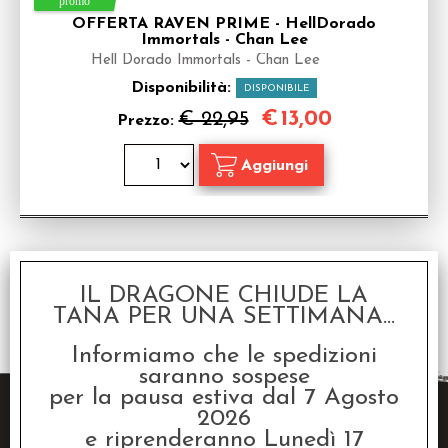
OFFERTA RAVEN PRIME - HellDorado
Immortals - Chan Lee
Hell Dorado Immortals - Chan Lee
Disponibilità:
DISPONIBILE
€
13,00
€ 22,95
Prezzo:
IL DRAGONE CHIUDE LA
1 risultati trovati (50 per pagina - 1 in totale)
TANA PER UNA SETTIMANA...
Informiamo che le spedizioni
saranno sospese
per la pausa estiva dal 7 Agosto
2026
e riprenderanno Lunedì 17