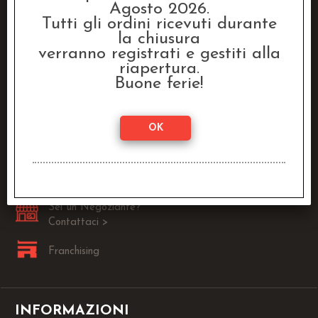
Agosto 2026.
Tutti gli ordini ricevuti durante
la chiusura
Raven Distribution SRL
verranno registrati e gestiti alla
Via Fanin, 30
riapertura.
40026 Imola (BO)
Buone ferie!
Lun - Ven:
9.00 - 13.00 / 14.00 - 18.00
0542-1905146
info@dragonstore.it
Sei un Negoziante?
Contattaci >
Franchising
INFORMAZIONI