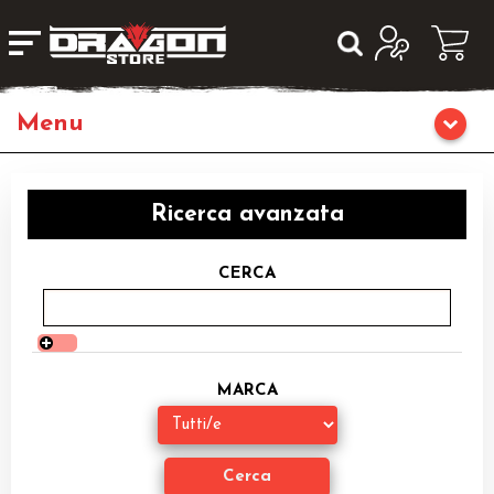
Giochi da Tavolo
Ricerca avanzata
Giochi di Ruolo
CERCA
Librigame
Editoria
MARCA
Giochi di Carte Collezionabili
Miniature