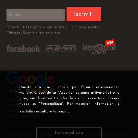
Iscriviti
Iscriviti ti terremo aggiornato sulle nuove uscite,
Offerte, Sconti e molto altro!
Questo sito usa i cookie per fornirti un'esperienza
migliore. Cliccando su "Accetta" saranno attivate tutte le
categorie di cookie. Per decidere quali accettare, cliccare
Recensioni Verificate
invece su "Personalizza". Per maggiori informazioni è
I nostri clienti soddisfatti
valgono più di mille parole
possibile consultare la pagina
Privacy
.
vedi le recensioni >
Personalizza
Raven Distribution SRL - Via Fanin 30, 40026 Imola (BO) - P.Iva