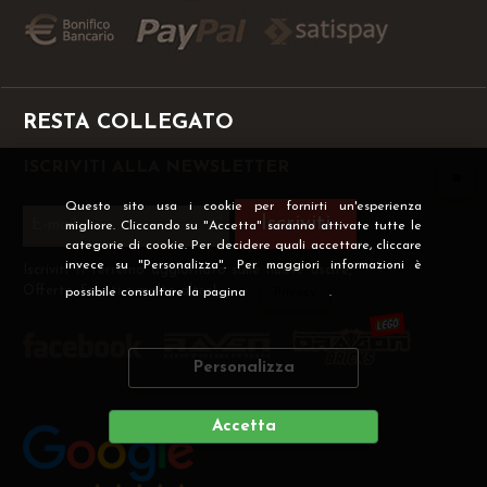
RESTA COLLEGATO
ISCRIVITI ALLA NEWSLETTER
Questo sito usa i cookie per fornirti un'esperienza
Iscriviti
migliore. Cliccando su "Accetta" saranno attivate tutte le
categorie di cookie. Per decidere quali accettare, cliccare
invece su "Personalizza". Per maggiori informazioni è
Iscriviti ti terremo aggiornato sulle nuove uscite,
Offerte, Sconti e molto altro!
possibile consultare la pagina
Privacy
.
Personalizza
Accetta