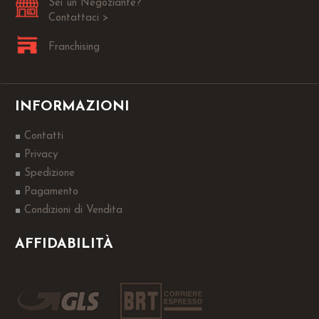
Sei un Negoziante?
Contattaci >
Franchising
INFORMAZIONI
Contatti
Privacy
Spedizione
Pagamento
Condizioni di Vendita
AFFIDABILITÀ