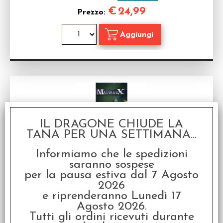
€
24,99
Prezzo:
IL DRAGONE CHIUDE LA
TANA PER UNA SETTIMANA...
Informiamo che le spedizioni
Malifaux 2nd Ed. - Arachnid Swarms (3)
saranno sospese
Arcanist Box Set
per la pausa estiva dal 7 Agosto
2026
Disponibilità:
DISPONIBILE
e riprenderanno Lunedì 17
€
29,99
Prezzo:
Agosto 2026.
Tutti gli ordini ricevuti durante