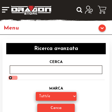
Giochi da Tavolo
Ricerca avanzata
Giochi di Ruolo
CERCA
Librigame
Editoria
MARCA
Giochi di Carte Collezionabili
Miniature