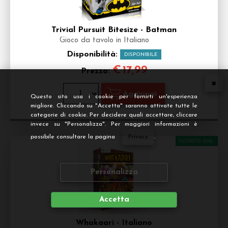
Trivial Pursuit Bitesize - Batman
Gioco da tavolo in Italiano
Disponibilità:
DISPONIBILE
€
17,99
Prezzo:
Questo sito usa i cookie per fornirti un'esperienza
migliore. Cliccando su "Accetta" saranno attivate tutte le
categorie di cookie. Per decidere quali accettare, cliccare
invece su "Personalizza". Per maggiori informazioni è
possibile consultare la pagina
Privacy
.
SCONTO 20%
Personalizza
Accetta
Whakaari - Italiano