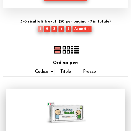
Dadi
Accessori
343 risultati trovati (50 per pagina - 7 in totale)
1
2
3
4
5
Avanti »
Giocattoli e Gadget
Offerte del Dragone
Ordina per: