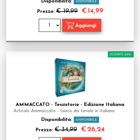
Disponibilità:
DISPONIBILE
€
14,99
€ 19,99
Prezzo:
SCONTO 25%
AMMACCATO - Tessistorie - Edizione Italiana
Articolo Ammaccato - Gioco da tavolo in italiano
Disponibilità:
DISPONIBILE
€
26,24
€ 34,99
Prezzo: