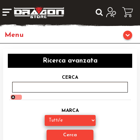
Giochi da Tavolo
Ricerca avanzata
Giochi di Ruolo
CERCA
Librigame
Editoria
MARCA
Giochi di Carte Collezionabili
Miniature