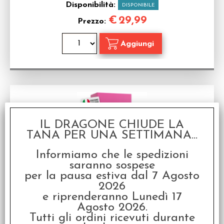
Disponibilità:
DISPONIBILE
€
29,99
Prezzo:
IL DRAGONE CHIUDE LA
TANA PER UNA SETTIMANA...
Informiamo che le spedizioni
saranno sospese
You Can't Say "Umm" - Italiano
per la pausa estiva dal 7 Agosto
Gioco da tavolo in Italiano
2026
Disponibilità:
e riprenderanno Lunedì 17
NON DISPONIBILE
Agosto 2026.
€
24,99
Prezzo:
Tutti gli ordini ricevuti durante