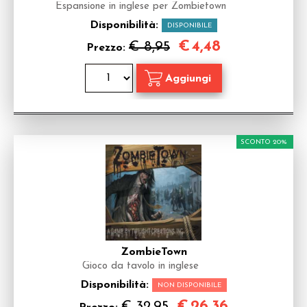
Espansione in inglese per Zombietown
Disponibilità:
DISPONIBILE
€
4,48
€ 8,95
Prezzo:
SCONTO 20%
ZombieTown
Gioco da tavolo in inglese
Disponibilità:
NON DISPONIBILE
€
26,36
€ 32,95