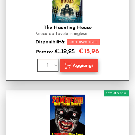
The Haunting House
Gioco da tavolo in inglese
Disponibilità:
NON DISPONIBILE
€
15,96
€ 19,95
Prezzo:
SCONTO 52%