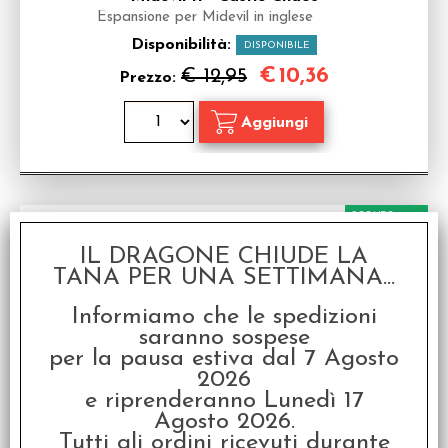
Espansione per Midevil in inglese
Disponibilità:
DISPONIBILE
€
10,36
€ 12,95
Prezzo:
SCONTO 20%
IL DRAGONE CHIUDE LA
TANA PER UNA SETTIMANA...
Informiamo che le spedizioni
saranno sospese
per la pausa estiva dal 7 Agosto
Midevil
2026
e riprenderanno Lunedì 17
Gioco da tavolo in inglese
Agosto 2026.
Disponibilità:
NON DISPONIBILE
Tutti gli ordini ricevuti durante