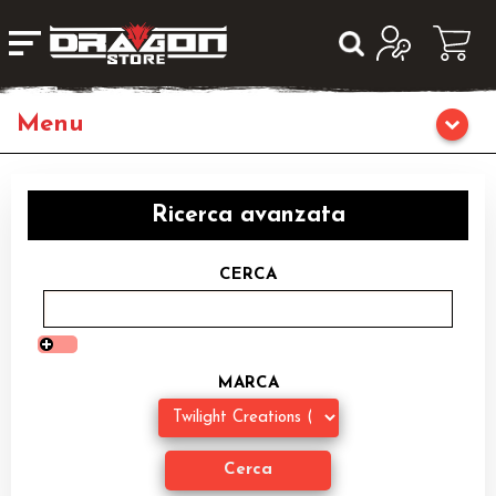
Giochi da Tavolo
Ricerca avanzata
Giochi di Ruolo
CERCA
Librigame
Fumetti & Romanzi
MARCA
Giochi di Carte Collezionabili
Miniature