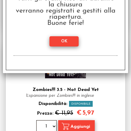
€
15,96
€ 19,95
Prezzo:
la chiusura
verranno registrati e gestiti alla
riapertura.
Buone ferie!
SCONTO 50.1%
Zombies!!! 3.5 - Not Dead Yet
Espansione per Zombies!!! in inglese
Disponibilità:
DISPONIBILE
€
5,97
€ 11,95
Prezzo: