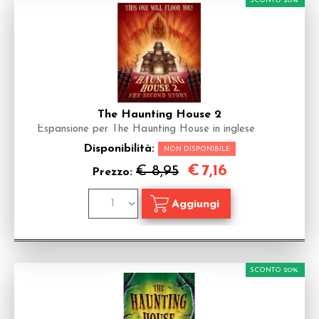
SCONTO 20%
The Haunting House 2
Espansione per The Haunting House in inglese
Disponibilità:
NON DISPONIBILE
€
7,16
€ 8,95
Prezzo:
SCONTO 20%