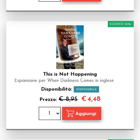
SCONTO 50%
This is Not Happening
Espansione per When Darkness Comes in inglese
Disponibilità:
DISPONIBILE
€
4,48
€ 8,95
Prezzo: