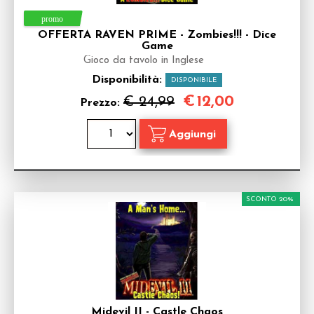
OFFERTA RAVEN PRIME - Zombies!!! - Dice
Game
Gioco da tavolo in Inglese
Disponibilità:
DISPONIBILE
€
12,00
€ 24,99
Prezzo:
SCONTO 20%
Midevil II - Castle Chaos