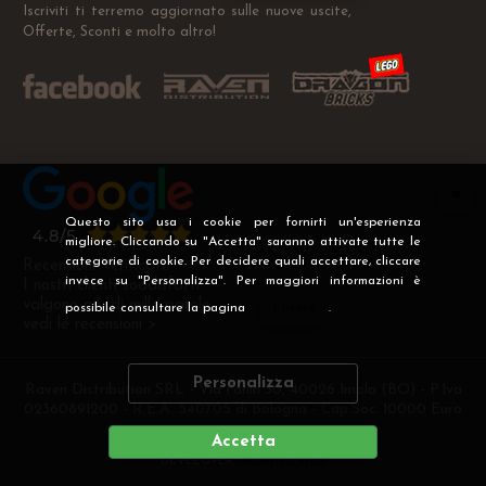
Iscriviti ti terremo aggiornato sulle nuove uscite,
Offerte, Sconti e molto altro!
Questo sito usa i cookie per fornirti un'esperienza
migliore. Cliccando su "Accetta" saranno attivate tutte le
categorie di cookie. Per decidere quali accettare, cliccare
Recensioni Verificate
invece su "Personalizza". Per maggiori informazioni è
I nostri clienti soddisfatti
valgono più di mille parole
possibile consultare la pagina
Privacy
.
vedi le recensioni >
Personalizza
Raven Distribution SRL - Via Fanin 30, 40026 Imola (BO) - P.Iva
02360891200 - R.E.A. 540705 di Bologna - Cap.Soc. 10000 Euro
i.v
Accetta
DEVELOPER
CREATIVE WEB