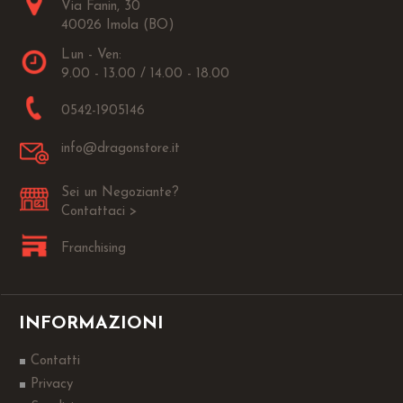
Via Fanin, 30
40026 Imola (BO)
Lun - Ven:
9.00 - 13.00 / 14.00 - 18.00
0542-1905146
info@dragonstore.it
Sei un Negoziante?
Contattaci >
Franchising
INFORMAZIONI
Contatti
Privacy