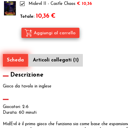
Midevil II - Castle Chaos
€ 10,36
10,36
€
Totale:
Scheda
Articoli collegati (1)
Descrizione
Gioco da tavolo in inglese
Giocatori: 2-6
Durata: 60 minuti
MidEvil è il primo gioco che funziona sia come base che espansione 