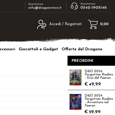
Assistenza
Assistenza
0542-1905146
info@dragonstore.it
Accedi / Registrati
0,00
egistrato
Sono un nuovo cliente
ne inserisci il nome
Se non sei ancora registrato sul nostro
ccessori
Giocattoli e Gadget
Offerte del Dragone
d e poi clicca sul
sito clicca sul pulsante "Registrati"
"Accedi"
PREORDINI
tente:
D&D 2024
Forgotten Realms
ord:
- Eroi del Faerun
€
49,99
D&D 2024
Forgotten Realms
- Avventure nel
a password?
Faerun
€
59,99