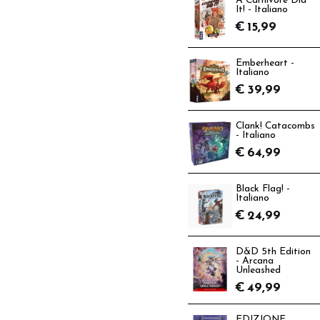
A Carnivore Did
It! - Italiano
€
15,99
Emberheart -
Italiano
€
39,99
Clank! Catacombs
- Italiano
€
64,99
Black Flag! -
Italiano
€
24,99
D&D 5th Edition
- Arcana
Unleashed
€
49,99
EDIZIONE