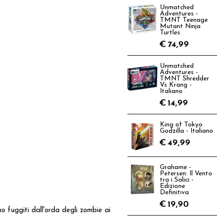
Unmatched
Adventures -
TMNT Teenage
Mutant Ninja
Turtles
€
74,99
Unmatched
Adventures -
TMNT Shredder
Vs Krang -
Italiano
€
14,99
King of Tokyo
Godzilla - Italiano
€
49,99
Grahame -
Petersen: Il Vento
tra i Salici -
Edizione
Definitiva
€
19,90
no fuggiti dall'orda degli zombie ai