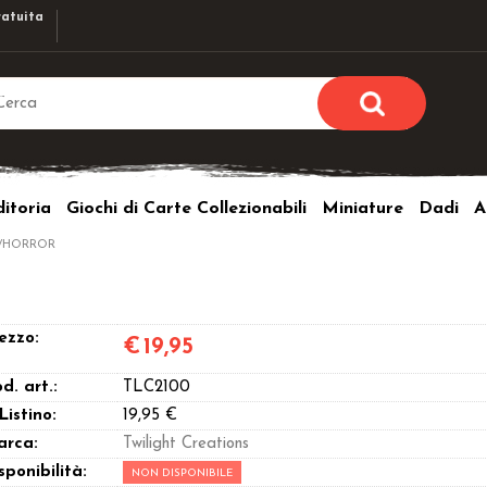
atuita
Sono già r
Per completare l'ordi
itoria
Giochi di Carte Collezionabili
Miniature
Dadi
A
utente e la passwor
pulsante 
A/HORROR
Nome u
Passw
ezzo:
€
19,95
d. art.:
TLC2100
 Listino:
19,95 €
arca:
Twilight Creations
Hai perso l
sponibilità:
NON DISPONIBILE