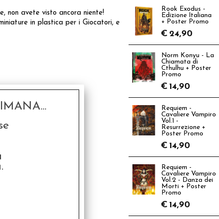
Rook Exodus -
, non avete visto ancora niente!
Edizione Italiana
+ Poster Promo
iniature in plastica per i Giocatori, e
€
24,90
Norm Konyu - La
Chiamata di
Cthulhu + Poster
Promo
€
14,90
MANA...
Requiem -
Cavaliere Vampiro
Vol.1 -
se
Resurrezione +
Poster Promo
€
14,90
a
.
Requiem -
Cavaliere Vampiro
Vol.2 - Danza dei
Morti + Poster
Promo
€
14,90