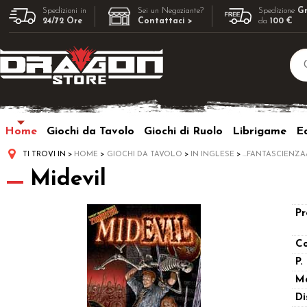
Spedizioni in
Sei un Negoziante?
Spedizione
Gr
24/72 Ore
Contattaci >
da
100 €
Home
Giochi da Tavolo
Giochi di Ruolo
Librigame
Ed
TI TROVI IN
HOME
GIOCHI DA TAVOLO
IN INGLESE
...FANTASCIENZ
Midevil
Pr
Co
P.
M
Di