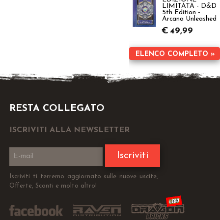
LIMITATA - D&D
5th Edition -
Arcana Unleashed
€
49,99
ELENCO COMPLETO »
RESTA COLLEGATO
ISCRIVITI ALLA NEWSLETTER
Iscriviti
Iscriviti ti terremo aggiornato sulle nuove uscite,
Offerte, Sconti e molto altro!