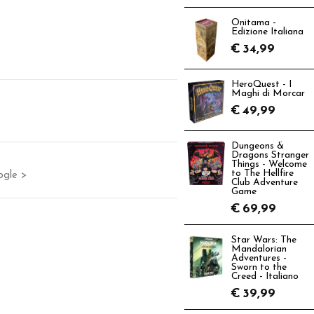
Onitama -
Edizione Italiana
€
34,99
HeroQuest - I
Maghi di Morcar
€
49,99
Dungeons &
Dragons Stranger
Things - Welcome
to The Hellfire
ogle >
Club Adventure
Game
€
69,99
Star Wars: The
Mandalorian
Adventures -
Sworn to the
Creed - Italiano
€
39,99