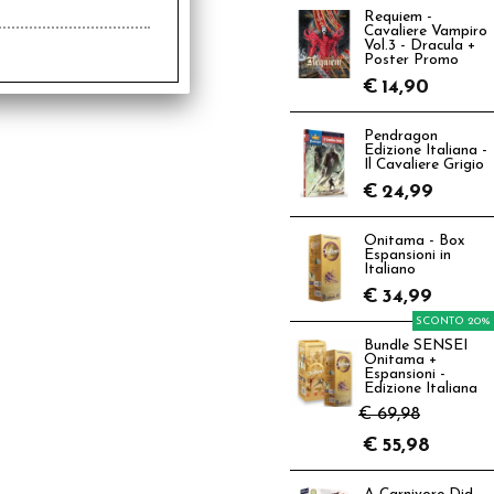
Requiem -
Cavaliere Vampiro
Vol.3 - Dracula +
Poster Promo
€
14,90
Pendragon
Edizione Italiana -
Il Cavaliere Grigio
€
24,99
Onitama - Box
Espansioni in
Italiano
€
34,99
SCONTO 20%
Bundle SENSEI
Onitama +
Espansioni -
Edizione Italiana
€ 69,98
€
55,98