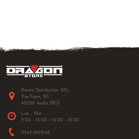
Raven Distribution SRL
Via Fanin, 30
40026 Imola (BO)
Lun - Ven:
9.00 - 13.00 / 14.00 - 18.00
0542-1905146