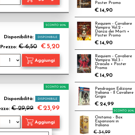
Poster Promo
€
14,90
Requiem - Cavaliere
SCONTO 20%
Vampiro Vol.2 -
Danza dei Morti +
Poster Promo
Disponibilità:
DISPONIBILE
€
14,90
€
5,20
€ 6,50
Prezzo:
Requiem - Cavaliere
Vampiro Vol.3 -
Dracula + Poster
Promo
€
14,90
SCONTO 20%
Pendragon Edizione
Italiana - Il Cavaliere
Grigio
Disponibilità:
DISPONIBILE
€
24,99
€
23,99
€ 29,99
ezzo:
SCONTO 20%
Onitama - Box
Espansioni in
Italiano
€ 34,99