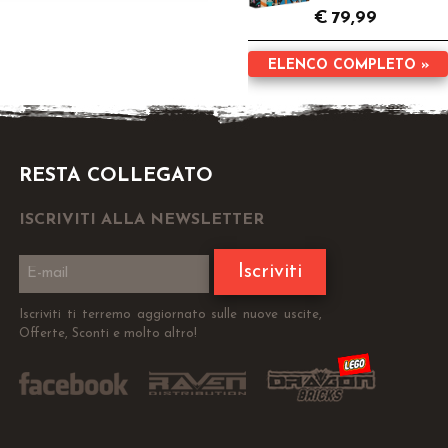
€
79,99
ELENCO COMPLETO »
RESTA COLLEGATO
ISCRIVITI ALLA NEWSLETTER
Iscriviti
Iscriviti ti terremo aggiornato sulle nuove uscite,
Offerte, Sconti e molto altro!