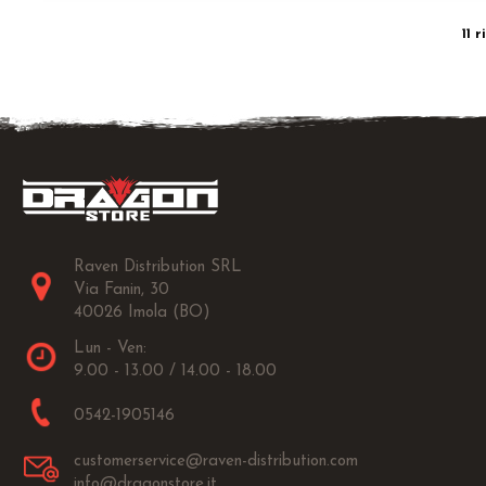
11 
Raven Distribution SRL
Via Fanin, 30
40026 Imola (BO)
Lun - Ven:
9.00 - 13.00 / 14.00 - 18.00
0542-1905146
customerservice@raven-distribution.com
info@dragonstore.it