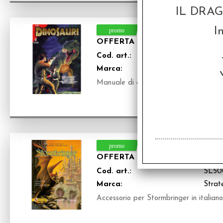
IL DRA
I
OFFERTA RAVEN PRIME - BASI
Cod. art.:
SL55
Marca:
Strate
Manuale di ambientazione per il Basic 
OFFERTA RAVEN PRIME - STO
Cod. art.:
SL50
Marca:
Strate
Accessorio per Stormbringer in italiano