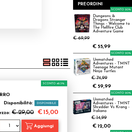
PREORDINI
SCONTO 20%
Dungeons &
Dragons Stranger
Things - Welcome to
The Hellfire Club
Adventure Game
€ 69,99
€
55,99
SCONTO 20%
Unmatched
Adventures - TMNT
Teenage Mutant
Ninja Turtles
€ 74,99
SCONTO 48.3%
€
59,99
SCONTO 20%
ERRO
Unmatched
Disponibilità:
Adventures - TMNT
DISPONIBILE
Shredder Vs Krang -
€
15,00
Italiano
€ 29,00
ezzo:
€ 14,99
€
12,00