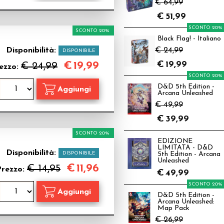
€ 64,99
€
51,99
SCONTO 20%
SCONTO 20%
Black Flag! - Italiano
Disponibilità:
€ 24,99
DISPONIBILE
€
19,99
€
19,99
€ 24,99
ezzo:
SCONTO 20%
D&D 5th Edition -
Arcana Unleashed
€ 49,99
€
39,99
SCONTO 20%
EDIZIONE
LIMITATA - D&D
Disponibilità:
DISPONIBILE
5th Edition - Arcana
Unleashed
€
11,96
€ 14,95
Prezzo:
€
49,99
SCONTO 20%
D&D 5th Edition -
Arcana Unleashed:
Map Pack
€ 26,99