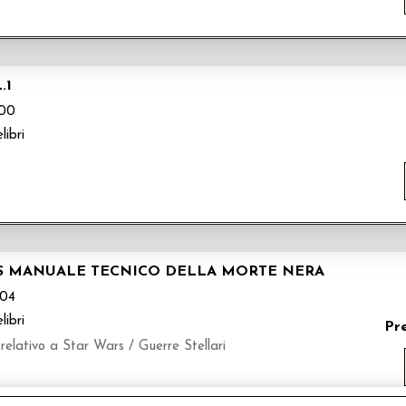
.1
00
libri
ARS MANUALE TECNICO DELLA MORTE NERA
04
libri
Pr
elativo a Star Wars / Guerre Stellari