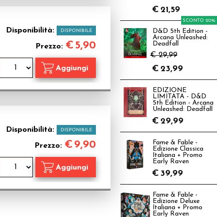
€
21,59
SCONTO 20%
Disponibilità:
DISPONIBILE
D&D 5th Edition -
Arcana Unleashed:
€
5,90
Deadfall
Prezzo:
€ 29,99
€
23,99
EDIZIONE
LIMITATA - D&D
5th Edition - Arcana
Unleashed: Deadfall
€
29,99
Disponibilità:
DISPONIBILE
€
9,90
Fame & Fable -
Prezzo:
Edizione Classica
Italiana + Promo
Early Raven
€
39,99
Fame & Fable -
Edizione Deluxe
Italiana + Promo
Early Raven