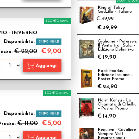
SCONTO 20%
King of Tokyo
Godzilla - Italiano
€ 49,99
SCONTO 59.1%
€
39,99
IO - INVERNO
Disponibilità:
Grahame - Petersen:
DISPONIBILE
Il Vento tra i Salici -
Edizione Definitiva
€
9,00
€ 22,00
rezzo:
€
19,90
Rook Exodus -
Edizione Italiana +
Poster Promo
€
24,90
SCONTO 54.5%
Norm Konyu - La
Chiamata di Cthulhu
+ Poster Promo
Disponibilità:
DISPONIBILE
€
14,90
€
5,00
€ 11,00
Prezzo:
Requiem - Cavaliere
Vampiro Vol.1 -
Resurrezione +