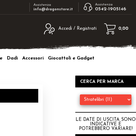
Assistenza
Assistenza
0542-1905146
info@dragonstore.it
Accedi / Registrati
0,00
egistrato
Sono un nuovo cliente
ne inserisci il nome
Se non sei ancora registrato sul nostro
e
Dadi
Accessori
Giocattoli e Gadget
d e poi clicca sul
sito clicca sul pulsante "Registrati"
"Accedi"
tente:
CERCA PER MARCA
ord:
LE DATE DI USCITA SONO
INDICATIVE E
a password?
POTREBBERO VARIARE
!