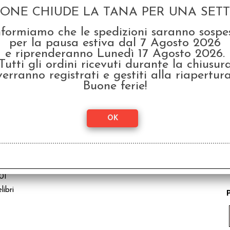
GONE CHIUDE LA TANA PER UNA SETTI
nformiamo che le spedizioni saranno sospe
per la pausa estiva dal 7 Agosto 2026
C - DINOSAURI
e riprenderanno Lunedì 17 Agosto 2026.
03
Tutti gli ordini ricevuti durante la chiusur
libri
verranno registrati e gestiti alla riapertura
P
Buone ferie!
System in italiano
RMBRINGER - CREATURE E PERSONAGGI
01
libri