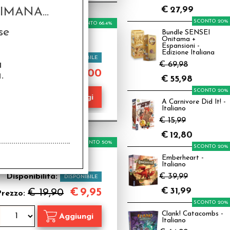
€
27,99
MANA...
SCONTO 20%
SCONTO 66.4%
se
Bundle SENSEI
Onitama +
Espansioni -
Edizione Italiana
Disponibilità:
DISPONIBILE
a
€ 69,98
€
5,00
€ 14,90
.
rezzo:
€
55,98
SCONTO 20%
A Carnivore Did It! -
Italiano
€ 15,99
€
12,80
SCONTO 50%
SCONTO 20%
Emberheart -
Italiano
Disponibilità:
€ 39,99
DISPONIBILE
€
31,99
€
9,95
€ 19,90
Prezzo:
SCONTO 20%
Clank! Catacombs -
Italiano