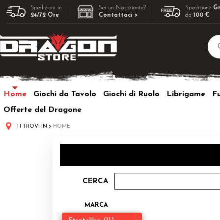
Spedizioni in
Sei un Negoziante?
Spedizione
Gr
24/72 Ore
Contattaci >
da
100 €
Home
Giochi da Tavolo
Giochi di Ruolo
Librigame
F
Offerte del Dragone
TI TROVI IN
HOME
CERCA
MARCA