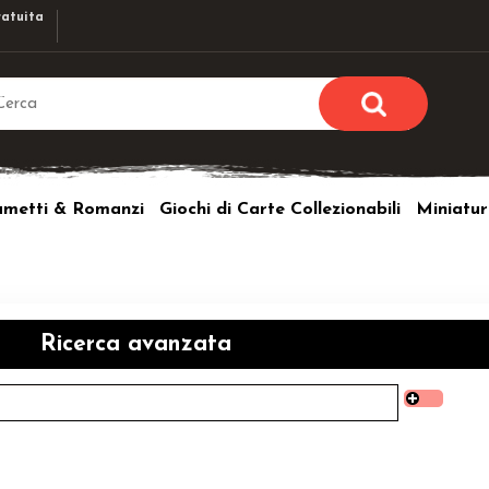
atuita
Sono già r
Per completare l'ordi
umetti & Romanzi
Giochi di Carte Collezionabili
Miniatur
utente e la passwor
pulsante 
Nome u
Passw
Ricerca avanzata
Hai perso l