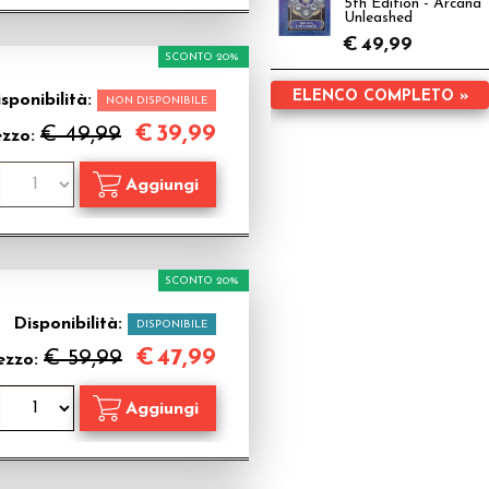
5th Edition - Arcana
Unleashed
€
49,99
SCONTO 20%
ELENCO COMPLETO »
sponibilità:
NON DISPONIBILE
€
39,99
€ 49,99
ezzo:
SCONTO 20%
Disponibilità:
DISPONIBILE
€
47,99
€ 59,99
ezzo: