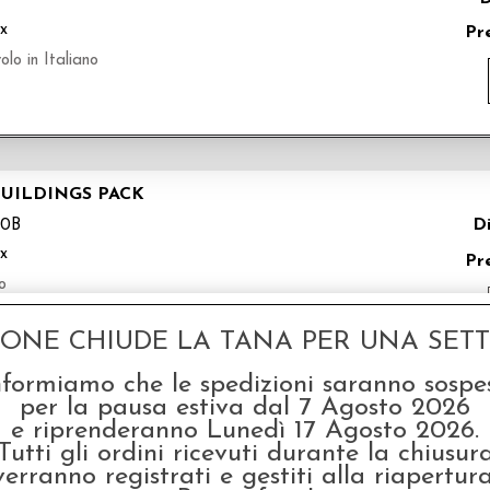
1
ix
Pr
o in Italiano
BUILDINGS PACK
Di
50B
ix
Pr
o
GONE CHIUDE LA TANA PER UNA SETTI
nformiamo che le spedizioni saranno sospe
per la pausa estiva dal 7 Agosto 2026
NSION - ITALIANO
e riprenderanno Lunedì 17 Agosto 2026.
Tutti gli ordini ricevuti durante la chiusur
Di
50A
verranno registrati e gestiti alla riapertura
ix
P