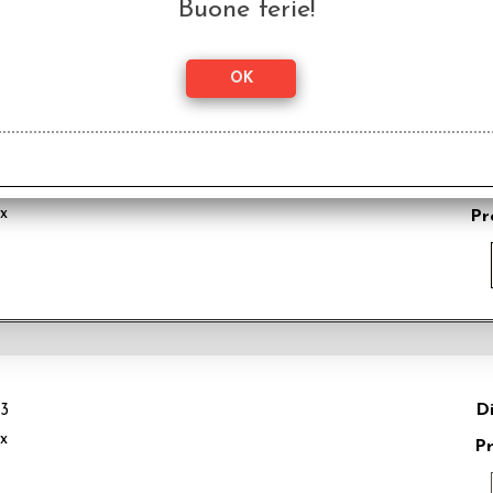
Buone ferie!
o
D
50
ix
Pr
Di
33
ix
P