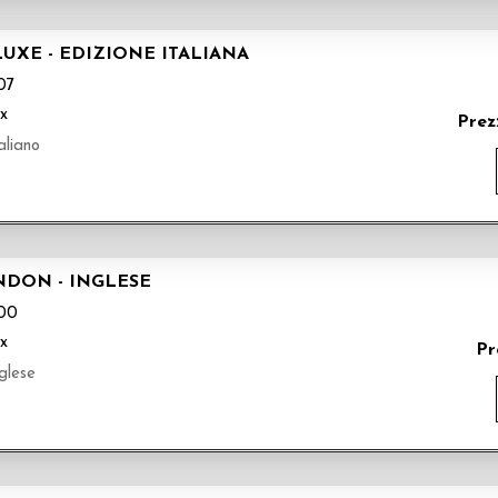
UXE - EDIZIONE ITALIANA
07
ix
Prez
liano
NDON - INGLESE
00
ix
Pr
glese