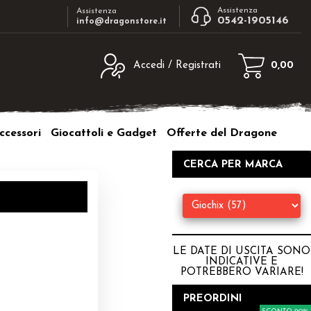
Assistenza
Assistenza
0542-1905146
info@dragonstore.it
Accedi / Registrati
0,00
egistrato
Sono un nuovo cliente
ne inserisci il nome
Se non sei ancora registrato sul nostro
ccessori
Giocattoli e Gadget
Offerte del Dragone
d e poi clicca sul
sito clicca sul pulsante "Registrati"
"Accedi"
CERCA PER MARCA
tente:
ord:
LE DATE DI USCITA SONO
INDICATIVE E
POTREBBERO VARIARE
!
a password?
PREORDINI