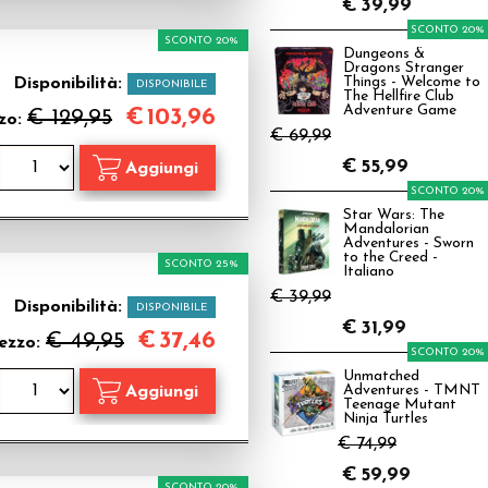
€
39,99
SCONTO 20%
SCONTO 20%
Dungeons &
Dragons Stranger
Disponibilità:
Things - Welcome to
DISPONIBILE
The Hellfire Club
Adventure Game
€
103,96
€ 129,95
zo:
€ 69,99
€
55,99
SCONTO 20%
Star Wars: The
Mandalorian
Adventures - Sworn
to the Creed -
SCONTO 25%
Italiano
€ 39,99
Disponibilità:
DISPONIBILE
€
31,99
€
37,46
€ 49,95
ezzo:
SCONTO 20%
Unmatched
Adventures - TMNT
Teenage Mutant
Ninja Turtles
€ 74,99
€
59,99
SCONTO 20%