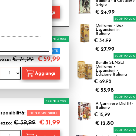
Italiana - Il Cavaliere
Grigio
€
24,99
SCONTO 20%
Onitama - Box
Espansioni in
Italiano
SCONTO 20%
€ 34,99
€
27,99
isponibilità:
PROSSIMAMENTE
SCONTO 20%
€
59,99
€ 74,99
ezzo:
Bundle SENSEI
Onitama +
Espansioni -
Edizione Italiana
€ 69,98
€
55,98
SCONTO 20%
SCONTO 20%
A Carnivore Did It! -
Italiano
sponibilità:
NON DISPONIBILE
€ 15,99
€
31,99
€ 39,99
€
12,80
rezzo:
SCONTO 20%