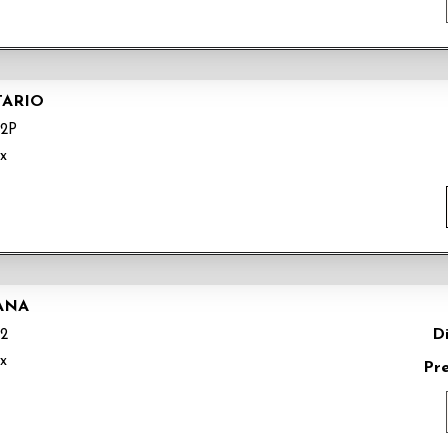
TARIO
32P
ix
ANA
Di
32
ix
Pr