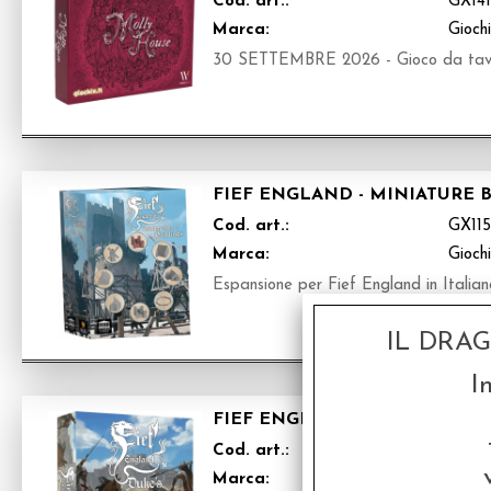
Cod. art.:
GX14
Marca:
Gioch
30 SETTEMBRE 2026 - Gioco da tavol
FIEF ENGLAND - MINIATURE 
Cod. art.:
GX11
Marca:
Gioch
Espansione per Fief England in Italian
IL DRA
I
FIEF ENGLAND - DUKE'S EXPA
Cod. art.:
GX11
Marca:
Gioch