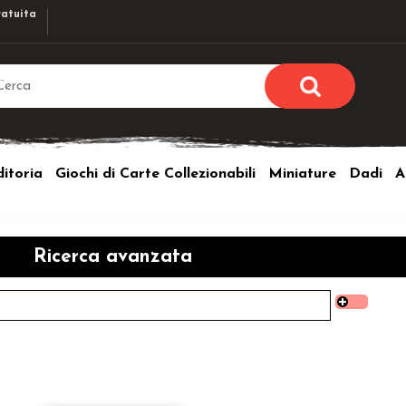
atuita
Sono già r
Per completare l'ordi
itoria
Giochi di Carte Collezionabili
Miniature
Dadi
A
utente e la passwor
pulsante 
Nome u
Ricerca avanzata
Passw
Hai perso l