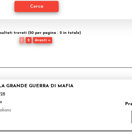
isultati trovati (50 per pagina - 2 in totale)
1
2
Avanti »
 LA GRANDE GUERRA DI MAFIA
128
ix
Pr
aliano