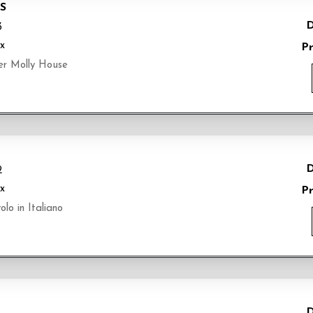
S
D
3
ix
P
r Molly House
D
2
ix
P
o in Italiano
D