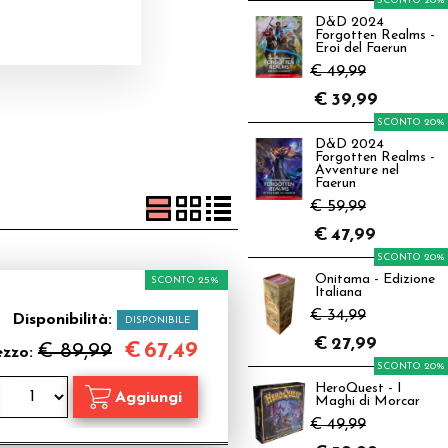
SCONTO 20%
D&D 2024
Forgotten Realms -
Eroi del Faerun
€ 49,99
€
39,99
SCONTO 20%
D&D 2024
Forgotten Realms -
Avventure nel
Faerun
€ 59,99
€
47,99
SCONTO 20%
Onitama - Edizione
SCONTO 25%
Italiana
€ 34,99
Disponibilità:
DISPONIBILE
€
27,99
€
67,49
€ 89,99
ezzo:
SCONTO 20%
HeroQuest - I
Maghi di Morcar
€ 49,99