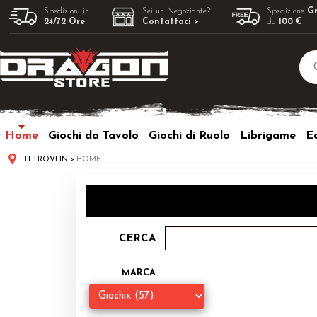
Spedizioni in
Sei un Negoziante?
Spedizione
Gr
24/72 Ore
Contattaci >
da
100 €
Home
Giochi da Tavolo
Giochi di Ruolo
Librigame
Ed
TI TROVI IN
HOME
CERCA
MARCA