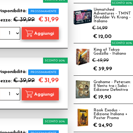
SCONTO 20%
Unmatched
isponibilità:
PROSSIMAMENTE
Adventures - TMNT
Shredder Vs Krang -
€
31,99
€ 39,99
rezzo:
Italiano
€ 14,99
€
12,00
SCONTO 20%
King of Tokyo
Godzilla - Italiano
€ 49,99
SCONTO 20%
€
39,99
isponibilità:
PROSSIMAMENTE
€
31,99
€ 39,99
rezzo:
Grahame - Petersen:
Il Vento tra i Salici -
Edizione Definitiva
€
19,90
Rook Exodus -
Edizione Italiana +
Poster Promo
SCONTO 20%
€
24,90
isponibilità: