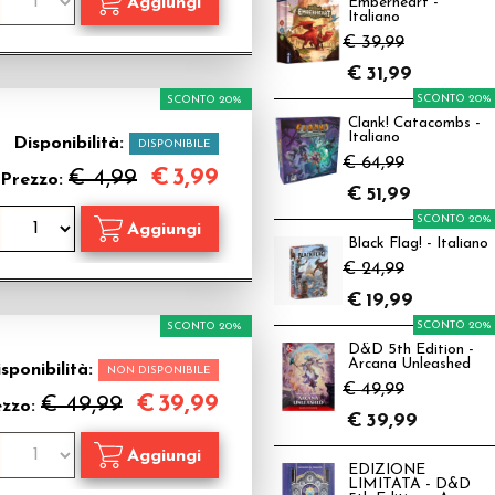
Emberheart -
Italiano
€ 39,99
€
31,99
SCONTO 20%
SCONTO 20%
Clank! Catacombs -
Italiano
Disponibilità:
DISPONIBILE
€ 64,99
€
3,99
€ 4,99
Prezzo:
€
51,99
SCONTO 20%
Black Flag! - Italiano
€ 24,99
€
19,99
SCONTO 20%
SCONTO 20%
D&D 5th Edition -
Arcana Unleashed
sponibilità:
NON DISPONIBILE
€ 49,99
€
39,99
€ 49,99
ezzo:
€
39,99
EDIZIONE
LIMITATA - D&D