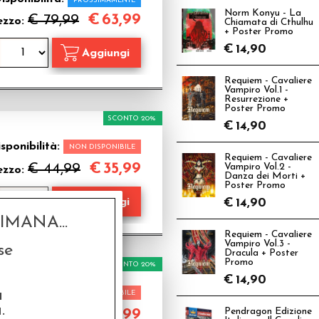
PROSSIMAMENTE
Norm Konyu - La
€
63,99
€ 79,99
ezzo:
Chiamata di Cthulhu
+ Poster Promo
€
14,90
Requiem - Cavaliere
Vampiro Vol.1 -
Resurrezione +
Poster Promo
SCONTO 20%
€
14,90
sponibilità:
NON DISPONIBILE
Requiem - Cavaliere
€
35,99
€ 44,99
Vampiro Vol.2 -
ezzo:
Danza dei Morti +
Poster Promo
€
14,90
MANA...
Requiem - Cavaliere
Vampiro Vol.3 -
se
Dracula + Poster
Promo
SCONTO 20%
€
14,90
a
sponibilità:
NON DISPONIBILE
.
€
31,99
Pendragon Edizione
€ 39,99
rezzo: