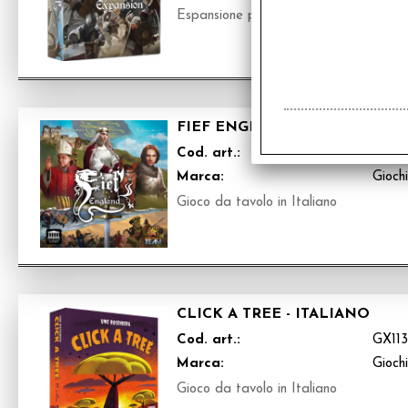
Espansione per Fief England in Italian
FIEF ENGLAND - ITALIANO
Cod. art.:
GX11
Marca:
Gioch
Gioco da tavolo in Italiano
CLICK A TREE - ITALIANO
Cod. art.:
GX11
Marca:
Gioch
Gioco da tavolo in Italiano