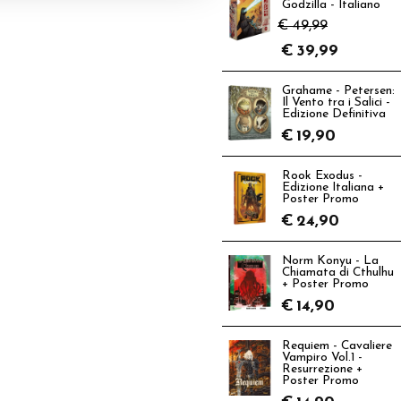
Godzilla - Italiano
€ 49,99
€
39,99
Grahame - Petersen:
Il Vento tra i Salici -
Edizione Definitiva
€
19,90
Rook Exodus -
Edizione Italiana +
Poster Promo
€
24,90
Norm Konyu - La
Chiamata di Cthulhu
+ Poster Promo
€
14,90
Requiem - Cavaliere
Vampiro Vol.1 -
Resurrezione +
Poster Promo