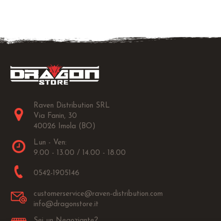
Raven Distribution SRL
Via Fanin, 30
40026 Imola (BO)
Lun - Ven:
9.00 - 13.00 / 14.00 - 18.00
0542-1905146
customerservice@raven-distribution.com
info@dragonstore.it
Sei un Negoziante?