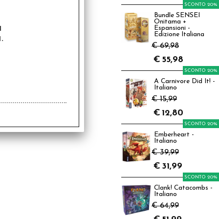
SCONTO 20%
Bundle SENSEI
Onitama +
a
Espansioni -
Edizione Italiana
.
€ 69,98
€
55,98
SCONTO 20%
A Carnivore Did It! -
Italiano
€ 15,99
€
12,80
SCONTO 20%
Emberheart -
Italiano
€ 39,99
€
31,99
SCONTO 20%
Clank! Catacombs -
Italiano
€ 64,99