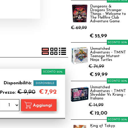
SCONTO 20%
Dungeons &
Dragons Stranger
Things - Welcome to
The Hellfire Club
Adventure Game
€ 69,99
€
55,99
SCONTO 20%
Unmatched
Adventures - TMNT
Teenage Mutant
Ninja Turtles
€ 74,99
SCONTO 20%
€
59,99
SCONTO 20%
Disponibilità:
DISPONIBILE
Unmatched
€
7,92
€ 9,90
Adventures - TMNT
Prezzo:
Shredder Vs Krang -
Italiano
€ 14,99
€
12,00
SCONTO 20%
King of Tokyo