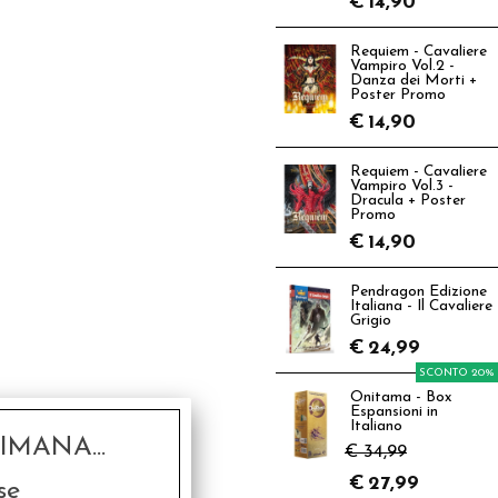
€
14,90
Requiem - Cavaliere
Vampiro Vol.2 -
Danza dei Morti +
Poster Promo
€
14,90
Requiem - Cavaliere
Vampiro Vol.3 -
Dracula + Poster
Promo
€
14,90
Pendragon Edizione
Italiana - Il Cavaliere
Grigio
€
24,99
SCONTO 20%
Onitama - Box
Espansioni in
Italiano
MANA...
€ 34,99
€
27,99
se