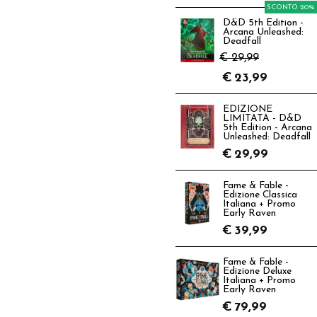
SCONTO 20%
D&D 5th Edition -
Arcana Unleashed:
Deadfall
€ 29,99
€
23,99
EDIZIONE
LIMITATA - D&D
5th Edition - Arcana
Unleashed: Deadfall
€
29,99
Fame & Fable -
Edizione Classica
Italiana + Promo
Early Raven
€
39,99
Fame & Fable -
Edizione Deluxe
Italiana + Promo
Early Raven
€
79,99