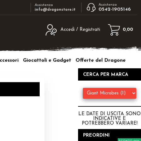
Assistenza
Assistenza
0542-1905146
info@dragonstore.it
Accedi / Registrati
0,00
egistrato
Sono un nuovo cliente
ne inserisci il nome
Se non sei ancora registrato sul nostro
ccessori
Giocattoli e Gadget
Offerte del Dragone
d e poi clicca sul
sito clicca sul pulsante "Registrati"
"Accedi"
CERCA PER MARCA
tente:
ord:
LE DATE DI USCITA SONO
INDICATIVE E
POTREBBERO VARIARE
!
a password?
PREORDINI