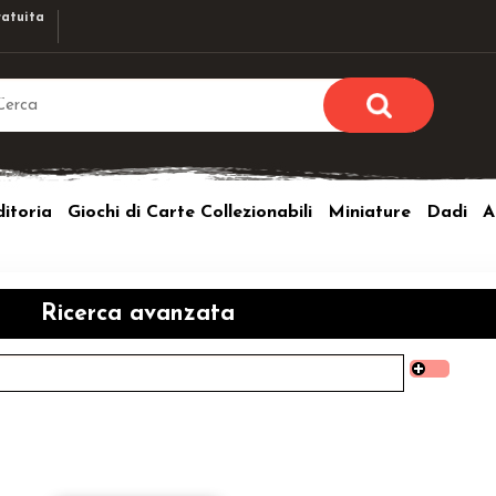
atuita
Sono già r
Per completare l'ordi
itoria
Giochi di Carte Collezionabili
Miniature
Dadi
A
utente e la passwor
pulsante 
Nome u
Ricerca avanzata
Passw
Hai perso l