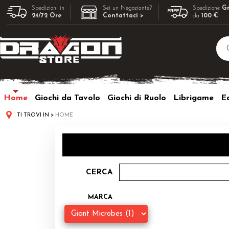
Spedizioni in
Sei un Negoziante?
Spedizione
Gr
24/72 Ore
Contattaci >
da
100 €
Home
Giochi da Tavolo
Giochi di Ruolo
Librigame
Ed
TI TROVI IN
HOME
CERCA
MARCA