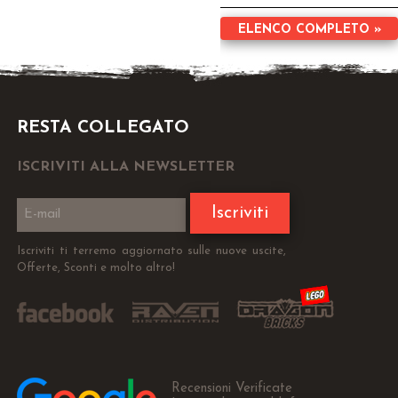
ELENCO COMPLETO »
RESTA COLLEGATO
ISCRIVITI ALLA NEWSLETTER
Iscriviti
Iscriviti ti terremo aggiornato sulle nuove uscite,
Offerte, Sconti e molto altro!
Recensioni Verificate