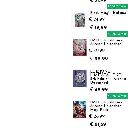
€
51,99
SCONTO 20%
Black Flag! - Italiano
€ 24,99
€
19,99
SCONTO 20%
D&D 5th Edition -
Arcana Unleashed
€ 49,99
€
39,99
EDIZIONE
LIMITATA - D&D
5th Edition - Arcana
Unleashed
€
49,99
SCONTO 20%
D&D 5th Edition -
Arcana Unleashed:
Map Pack
€ 26,99
€
21,59