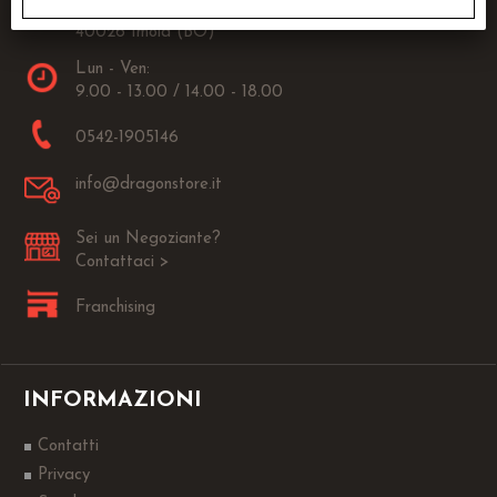
Via Fanin, 30
40026 Imola (BO)
Lun - Ven:
9.00 - 13.00 / 14.00 - 18.00
0542-1905146
info@dragonstore.it
Sei un Negoziante?
Contattaci >
Franchising
INFORMAZIONI
Contatti
Privacy