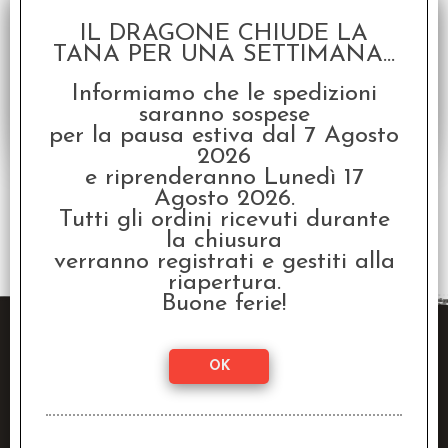
Disponibilità:
DISPONIBILE
IL DRAGONE CHIUDE LA
€
4,99
€ 14,99
Prezzo:
TANA PER UNA SETTIMANA...
Informiamo che le spedizioni
saranno sospese
per la pausa estiva dal 7 Agosto
2026
e riprenderanno Lunedì 17
Agosto 2026.
Tutti gli ordini ricevuti durante
2 risultati trovati (50 per pagina - 1 in totale)
la chiusura
verranno registrati e gestiti alla
riapertura.
Buone ferie!
Raven Distribution SRL