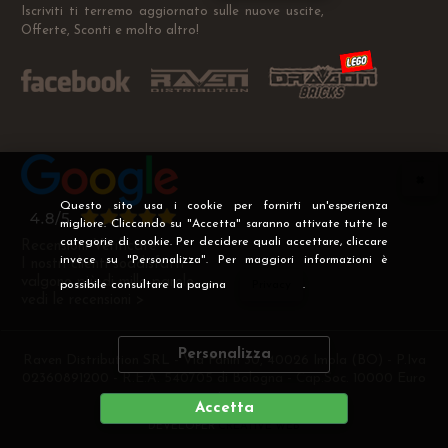
Iscriviti ti terremo aggiornato sulle nuove uscite,
Offerte, Sconti e molto altro!
Questo sito usa i cookie per fornirti un'esperienza
migliore. Cliccando su "Accetta" saranno attivate tutte le
categorie di cookie. Per decidere quali accettare, cliccare
Recensioni Verificate
invece su "Personalizza". Per maggiori informazioni è
I nostri clienti soddisfatti
valgono più di mille parole
possibile consultare la pagina
Privacy
.
vedi le recensioni >
Personalizza
Raven Distribution SRL - Via Fanin 30, 40026 Imola (BO) - P.Iva
02360891200 - R.E.A. 540705 di Bologna - Cap.Soc. 10000 Euro
i.v
Accetta
DEVELOPER
CREATIVE WEB