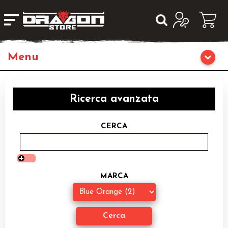
Giochi da Tavolo
Ricerca avanzata
Giochi di Ruolo
CERCA
Librigame
Editoria
MARCA
Giochi di Carte Collezionabili
Miniature