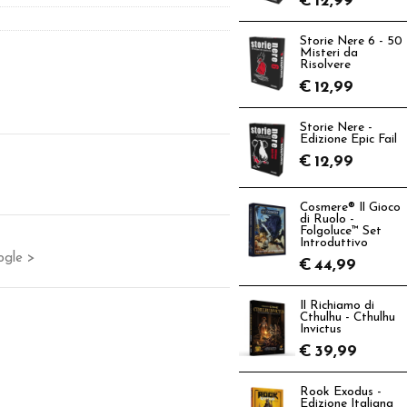
€
12,99
Storie Nere 6 - 50
Misteri da
Risolvere
€
12,99
Storie Nere -
Edizione Epic Fail
€
12,99
Cosmere® Il Gioco
di Ruolo -
Folgoluce™ Set
Introduttivo
ogle >
€
44,99
Il Richiamo di
Cthulhu - Cthulhu
Invictus
€
39,99
Rook Exodus -
Edizione Italiana