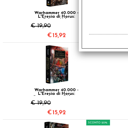
Warhammer 40.000 -
L'Eresia di Horus:
Fulgrim Vol.5
€ 19,90
€
15,92
SCONTO 20%
Warhammer 40.000 -
L'Eresia di Horus:
Battaglia per l'Abisso
Vol.8
€ 19,90
€
15,92
SCONTO 20%