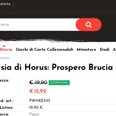
atuita
Sono già r
Per completare l'ordi
itoria
Giochi di Carte Collezionabili
Miniature
Dadi
A
utente e la passwor
pulsante 
0.000
Nome u
a di Horus: Prospero Brucia 
Passw
ezzo:
€ 19,90
SCONTO 20%
€
15,92
d. art.:
PWHKEH15
Hai perso l
 Listino:
19,90 €
arca:
Panini