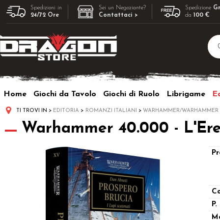
Spedizioni in
Sei un Negoziante?
Spedizione
Gr
24/72 Ore
Contattaci >
da
100 €
Home
Giochi da Tavolo
Giochi di Ruolo
Librigame
Ed
TI TROVI IN
EDITORIA
ROMANZI ITALIANI
WARHAMMER/WARHAMMER 4
Warhammer 40.000 - L'Eresi
Pr
Co
P.
M