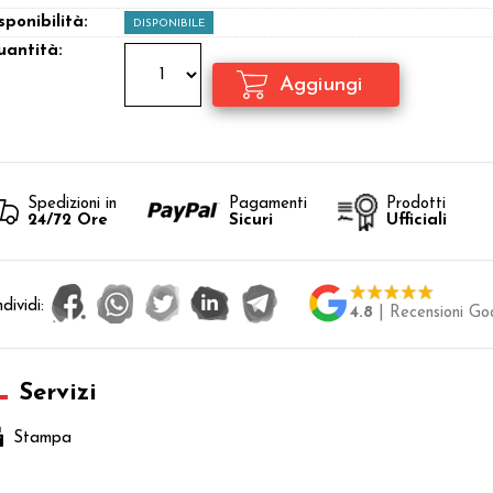
sponibilità:
DISPONIBILE
antità:
Spedizioni in
Pagamenti
Prodotti
24/72 Ore
Sicuri
Ufficiali
dividi:
4.8
| Recensioni Go
Servizi
Stampa