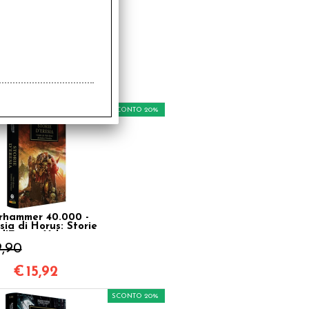
hammer 40.000 -
'Eresia di Horus:
Legione Vol.7
9,90
€
15,92
SCONTO 20%
hammer 40.000 -
sia di Horus: Storie
d'Eresia Vol.10
9,90
€
15,92
SCONTO 20%