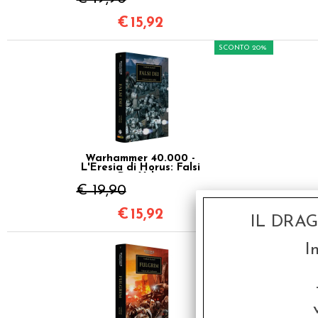
€
15,92
SCONTO 20%
Warhammer 40.000 -
L'Eresia di Horus: Falsi
Dei Vol.2
€ 19,90
€
15,92
IL DRA
SCONTO 20%
I