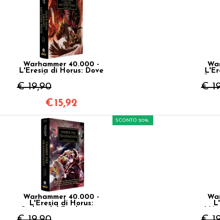
Warhammer 40.000 -
War
L'Eresia di Horus: Dove
L'Er
non Osano Mettere
Cono
Piede Vol.21
€ 19,90
€ 1
€
15,92
SCONTO 20%
Warhammer 40.000 -
War
L'Eresia di Horus:
L
Ombre del Tradimento
L'As
Vol.22
€ 19,90
€ 1