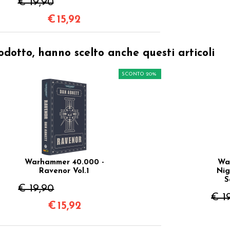
€ 19,90
€
15,92
odotto, hanno scelto anche questi articoli
SCONTO 20%
Warhammer 40.000 -
Wa
Ravenor Vol.1
Nig
S
€ 19,90
€ 1
€
15,92