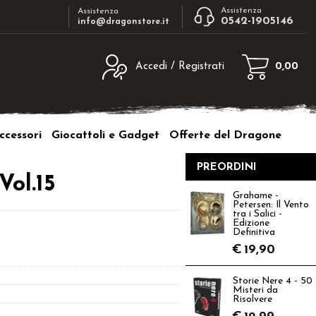
Assistenza
Assistenza
0542-1905146
info@dragonstore.it
Accedi / Registrati
0,00
egistrato
Sono un nuovo cliente
ne inserisci il nome
Se non sei ancora registrato sul nostro
ccessori
Giocattoli e Gadget
Offerte del Dragone
d e poi clicca sul
sito clicca sul pulsante "Registrati"
"Accedi"
PREORDINI
tente:
Vol.15
Grahame -
Petersen: Il Vento
ord:
tra i Salici -
Edizione
Definitiva
€
19,90
Storie Nere 4 - 50
a password?
Misteri da
Risolvere