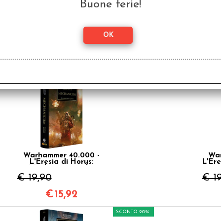
Buone ferie!
Warhammer 40.000 -
War
L'Eresia di Horus: La
L
Calata Degli Angeli
Vol.6
€ 19,90
€ 1
€
15,92
SCONTO 20%
Warhammer 40.000 -
War
L'Eresia di Horus:
L'Ere
Mechanicum Vol.9
€ 19,90
€ 1
€
15,92
SCONTO 20%