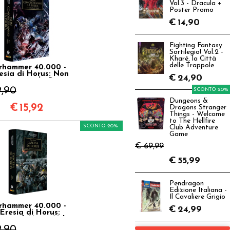
Vol.3 - Dracula +
Poster Promo
€
14,90
Fighting Fantasy
Sortilegio! Vol.2 -
Kharé, la Città
delle Trappole
hammer 40.000 -
esia di Horus: Non
€
24,90
sceranno la Paura
Vol.19
9,90
SCONTO 20%
Dungeons &
€
15,92
Dragons Stranger
Things - Welcome
to The Hellfire
SCONTO 20%
Club Adventure
Game
€ 69,99
€
55,99
Pendragon
Edizione Italiana -
Il Cavaliere Grigio
hammer 40.000 -
€
24,99
'Eresia di Horus:
cesa di Horus Vol.1
9,90