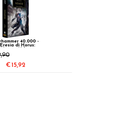
hammer 40.000 -
'Eresia di Horus:
Nemesi Vol.13
9,90
€
15,92