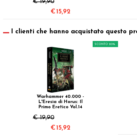
€ 19,90
€
15,92
I clienti che hanno acquistato questo pr
SCONTO 20%
Warhammer 40.000 -
L'Eresia di Horus: Il
Primo Eretico Vol.14
€ 19,90
€
15,92