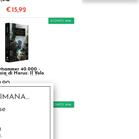
€
15,92
SCONTO 20%
hammer 40.000 -
sia di Horus: Il Volo
la Eisenstein Vol.4
9,90
€
15,92
MANA...
SCONTO 20%
se
a
.