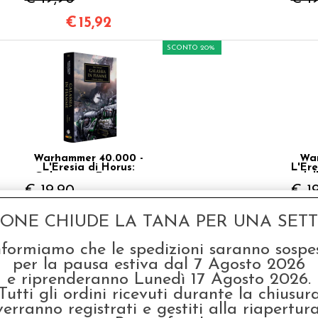
€
15,92
SCONTO 20%
Warhammer 40.000 -
War
L'Eresia di Horus:
L'Ere
Galassia in Fiamme -
del
Vol.3
€ 19,90
€ 1
€
15,92
GONE CHIUDE LA TANA PER UNA SETTI
SCONTO 20%
nformiamo che le spedizioni saranno sospe
per la pausa estiva dal 7 Agosto 2026
e riprenderanno Lunedì 17 Agosto 2026.
Tutti gli ordini ricevuti durante la chiusur
verranno registrati e gestiti alla riapertura