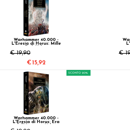
Warhammer 40.000 -
War
L'Eresia di Horus: Mille
L
Figli Vol.12
€ 19,90
€ 1
€
15,92
SCONTO 20%
Warhammer 40.000 -
L'Eresia di Horus: Era
dell'Oscurità Vol.16