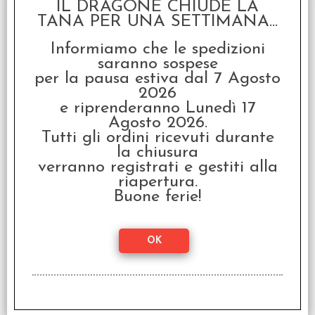
IL DRAGONE CHIUDE LA
TANA PER UNA SETTIMANA...
Informiamo che le spedizioni
saranno sospese
Warhammer 40.000 -
Primarchi: Magnus il
per la pausa estiva dal 7 Agosto
Rosso, Signore di
2026
Prospero Vol.3
e riprenderanno Lunedì 17
Agosto 2026.
€
19,90
Tutti gli ordini ricevuti durante
la chiusura
verranno registrati e gestiti alla
riapertura.
Buone ferie!
Warhammer 40.000 -
Primarchi: Leman Russ,
Il Grande Lupo Vol.2