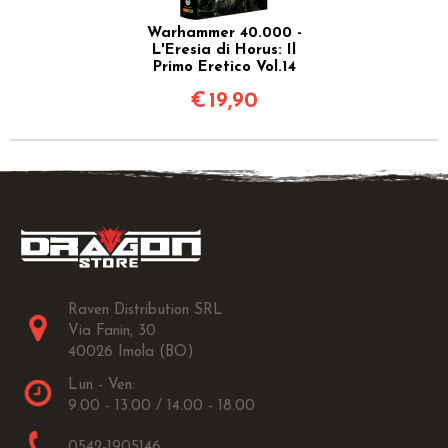
Warhammer 40.000 -
L'Eresia di Horus: Il
Primo Eretico Vol.14
€
19,90
Raven Distribution SRL
Via Fanin, 30
40026 Imola (BO)
Lun - Ven:
9.00 - 13.00 / 14.00 - 18.00
0542-1905146