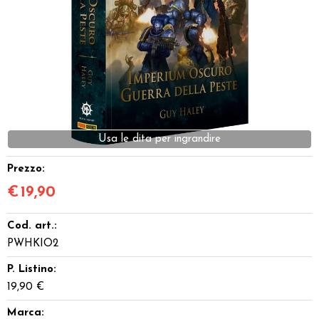
Dadi
Accessori
Giocattoli e Gadget
Offerte del Dragone
Usa le dita per ingrandire
Prezzo:
€
19,90
Cod. art.:
PWHKIO2
P. Listino:
19,90 €
Marca: