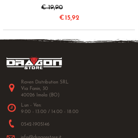
€ 19,90
€
15,92
Raven Distribution SRL
Via Fanin, 30
40026 Imola (BO)
Lun - Ven:
9.00 - 13.00 / 14.00 - 18.00
0542-1905146
info@dragonstore.it