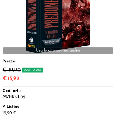
Dadi
Accessori
Giocattoli e Gadget
Offerte del Dragone
Usa le dita per ingrandire
Prezzo:
€ 19,90
SCONTO 20%
€
15,92
Cod. art.:
PWHKNL02
P. Listino:
19,90 €