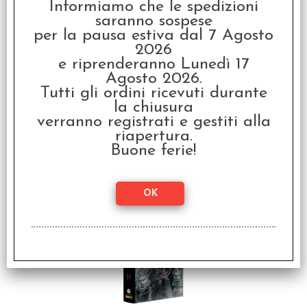
Informiamo che le spedizioni
saranno sospese
per la pausa estiva dal 7 Agosto
2026
e riprenderanno Lunedì 17
Agosto 2026.
Tutti gli ordini ricevuti durante
Warhammer 40.000 -
L'Eresia di Horus:
la chiusura
Nemesi Vol.13
verranno registrati e gestiti alla
riapertura.
€ 19,90
Buone ferie!
€
15,92
SCONTO 20%