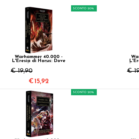
SCONTO 20%
Warhammer 40.000 -
War
L'Eresia di Horus: Dove
L'Er
non Osano Mettere
Cono
Piede Vol.21
€ 19,90
€ 1
€
15,92
SCONTO 20%