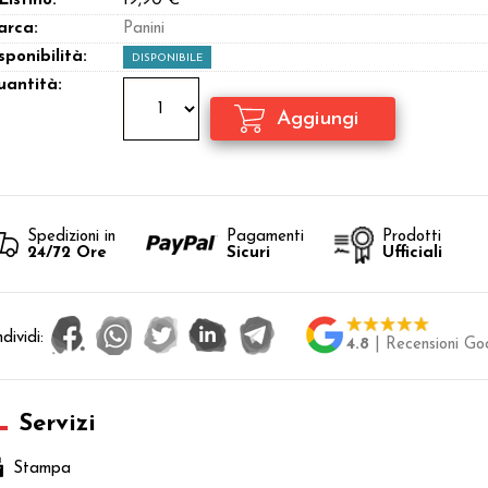
 Listino:
19,90 €
arca:
Panini
sponibilità:
DISPONIBILE
antità:
Spedizioni in
Pagamenti
Prodotti
24/72 Ore
Sicuri
Ufficiali
dividi:
4.8
| Recensioni Go
Servizi
Stampa