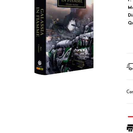
P.
M
Di
Qu
Con