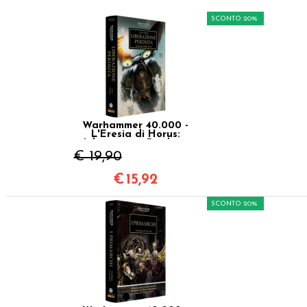
SCONTO 20%
Warhammer 40.000 -
L'Eresia di Horus:
Liberazione Perduta
Vol.18
€ 19,90
€
15,92
SCONTO 20%