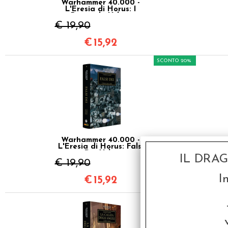
Warhammer 40.000 -
L'Eresia di Horus: I
Primarchi Vol.20
€ 19,90
€
15,92
SCONTO 20%
Warhammer 40.000 -
L'Eresia di Horus: Falsi
Dei Vol.2
IL DRA
€ 19,90
I
€
15,92
SCONTO 20%