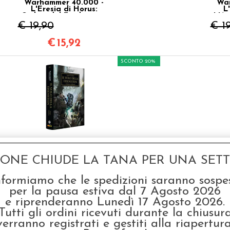
Warhammer 40.000 -
War
L'Eresia di Horus:
L
Ombre del Tradimento
L'As
Vol.22
€ 19,90
€ 1
€
15,92
SCONTO 20%
Warhammer 40.000 -
War
L'Eresia di Horus: Il Volo
L
della Eisenstein Vol.4
GONE CHIUDE LA TANA PER UNA SETTI
€ 19,90
€ 1
nformiamo che le spedizioni saranno sospe
€
15,92
per la pausa estiva dal 7 Agosto 2026
e riprenderanno Lunedì 17 Agosto 2026.
SCONTO 20%
Tutti gli ordini ricevuti durante la chiusur
verranno registrati e gestiti alla riapertura