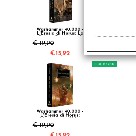
Warhammer 40.000 -
L'Eresia di Horus: La
Calata Degli Angeli
Vol.6
€ 19,90
€
15,92
SCONTO 20%
Warhammer 40.000 -
L'Eresia di Horus:
Mechanicum Vol.9
€ 19,90
€
15,92