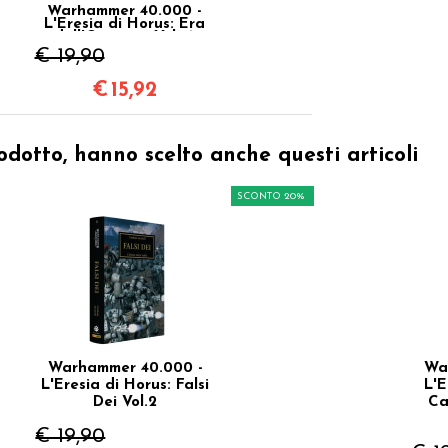
Warhammer 40.000 -
L'Eresia di Horus: Era
dell'Oscurità Vol.16
€ 19,90
€
15,92
odotto, hanno scelto anche questi articoli
SCONTO 20%
Warhammer 40.000 -
Wa
L'Eresia di Horus: Falsi
L'E
Dei Vol.2
Ca
€ 19,90