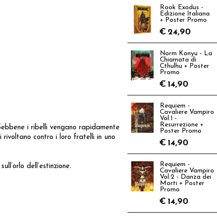
Rook Exodus -
Edizione Italiana
+ Poster Promo
€
24,90
Norm Konyu - La
Chiamata di
Cthulhu + Poster
Promo
€
14,90
Requiem -
Cavaliere Vampiro
Vol.1 -
Resurrezione +
. Sebbene i ribelli vengano rapidamente
Poster Promo
ivoltano contro i loro fratelli in uno
€
14,90
Requiem -
ll’orlo dell’estinzione.
Cavaliere Vampiro
Vol.2 - Danza dei
Morti + Poster
Promo
€
14,90