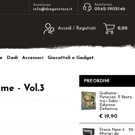
Assistenza
Assistenza
0542-1905146
info@dragonstore.it
Accedi / Registrati
0,00
egistrato
Sono un nuovo cliente
ne inserisci il nome
Se non sei ancora registrato sul nostro
e
Dadi
Accessori
Giocattoli e Gadget
d e poi clicca sul
sito clicca sul pulsante "Registrati"
"Accedi"
tente:
PREORDINI
me - Vol.3
ord:
Grahame -
Petersen: Il Vento
tra i Salici -
Edizione
Definitiva
€
19,90
a password?
Storie Nere 4 - 50
Misteri da