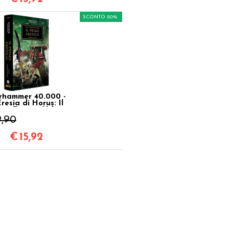
SCONTO 20%
hammer 40.000 -
Eresia di Horus: Il
imo Eretico Vol.14
9,90
€
15,92