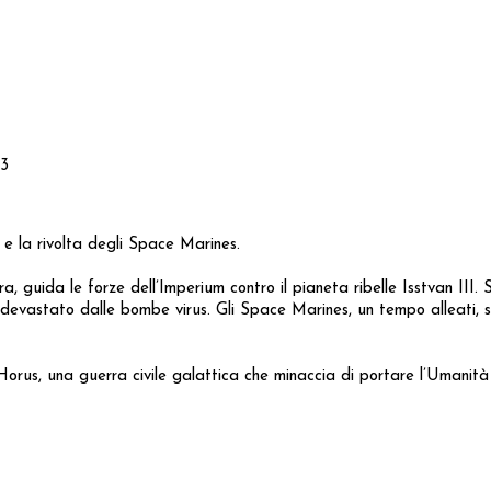
.3
 e la rivolta degli Space Marines.
rra, guida le forze dell’Imperium contro il pianeta ribelle Isstvan III
evastato dalle bombe virus. Gli Space Marines, un tempo alleati, si r
Horus, una guerra civile galattica che minaccia di portare l’Umanità su