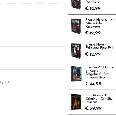
Risolvere
€
12,99
Storie Nere 6 - 50
Misteri da
Risolvere
€
12,99
Storie Nere -
Edizione Epic Fail
€
12,99
Cosmere® Il Gioco
di Ruolo -
Folgoluce™ Set
Introduttivo
ogle >
€
44,99
Il Richiamo di
Cthulhu - Cthulhu
Invictus
€
39,99