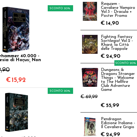
Requiem -
Cavaliere Vampiro
SCONTO 20%
Vol.3 - Dracula +
Poster Promo
€
14,90
Fighting Fantasy
Sortilegio! Vol.2 -
Kharé, la Città
delle Trappole
€
24,90
hammer 40.000 -
esia di Horus: Non
SCONTO 20%
sceranno la Paura
Vol.19
9,90
Dungeons &
Dragons Stranger
Things - Welcome
€
15,92
to The Hellfire
Club Adventure
Game
SCONTO 20%
€ 69,99
€
55,99
Pendragon
Edizione Italiana -
Il Cavaliere Grigio
€
24,99