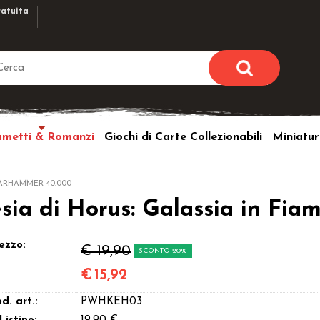
atuita
Sono già r
Per completare l'ordi
umetti & Romanzi
Giochi di Carte Collezionabili
Miniatur
utente e la passwor
pulsante 
Nome u
RHAMMER 40.000
ia di Horus: Galassia in Fiam
Passw
ezzo:
€ 19,90
SCONTO 20%
€
15,92
Hai perso l
d. art.:
PWHKEH03