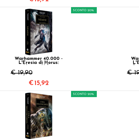
SCONTO 20%
Warhammer 40.000 -
War
L'Eresia di Horus:
L'
Nemesi Vol.13
Pr
€ 19,90
€ 1
€
15,92
SCONTO 20%