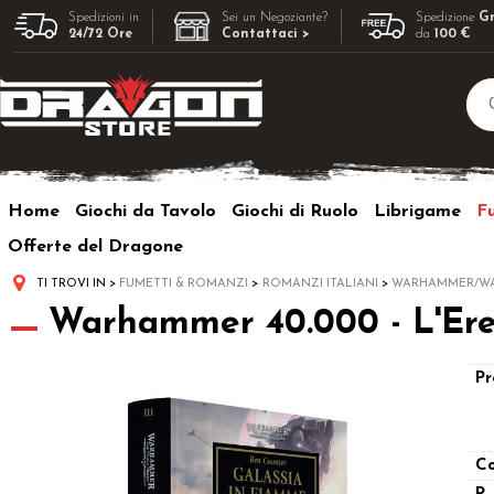
Spedizioni in
Sei un Negoziante?
Spedizione
Gr
24/72 Ore
Contattaci >
da
100 €
Home
Giochi da Tavolo
Giochi di Ruolo
Librigame
F
Offerte del Dragone
TI TROVI IN
FUMETTI & ROMANZI
ROMANZI ITALIANI
WARHAMMER/WA
Warhammer 40.000 - L'Eres
Pr
Co