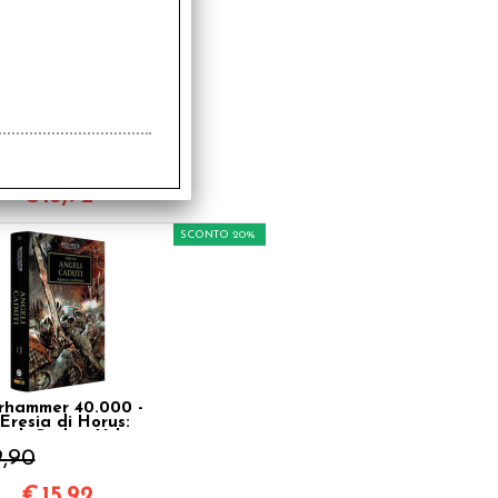
hammer 40.000 -
'Eresia di Horus:
taglia per l'Abisso
Vol.8
9,90
€
15,92
SCONTO 20%
hammer 40.000 -
'Eresia di Horus:
geli Caduti Vol.11
9,90
€
15,92