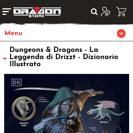
Home
Dungeons & Dragons - La
Leggenda di Drizzt - Dizionario
Illustrato
Giochi da Tavolo
Giochi di Ruolo
Librigame
Giochi di Carte Collezionabili
Miniature