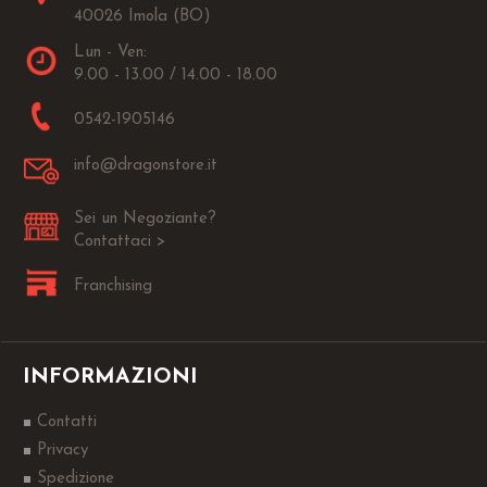
40026 Imola (BO)
Lun - Ven:
9.00 - 13.00 / 14.00 - 18.00
0542-1905146
info@dragonstore.it
Sei un Negoziante?
Contattaci >
Franchising
INFORMAZIONI
Contatti
Privacy
Spedizione