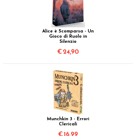
Alice è Scomparsa - Un
Gioco di Ruolo in
Silenzio
€
24,90
Munchkin 3 - Errori
Clericali
€
16,99