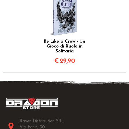
Be Like a Crow - Un
Gioco di Ruolo in
Solitaria
€
29,90
Raven Distribution SRL
Via Fanin, 30