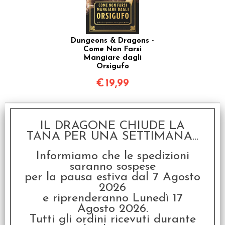
Dungeons & Dragons -
Come Non Farsi
Mangiare dagli
Orsigufo
€
19,99
IL DRAGONE CHIUDE LA
TANA PER UNA SETTIMANA...
Informiamo che le spedizioni
saranno sospese
per la pausa estiva dal 7 Agosto
2026
ALBA - Open World
e riprenderanno Lunedì 17
Gamebook + Volumetto
Agosto 2026.
Speciale + Promo -
Tutti gli ordini ricevuti durante
Italiano