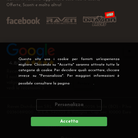
Offerte, Sconti e molto altro!
Questo sito usa i cookie per fornirti un'esperienza
migliore. Cliccando su "Accetta" saranno attivate tutte le
categorie di cookie. Per decidere quali accettare, cliccare
Recensioni Verificate
invece su "Personalizza". Per maggiori informazioni è
I nostri clienti soddisfatti
valgono più di mille parole
possibile consultare la pagina
Privacy
.
vedi le recensioni >
Personalizza
Raven Distribution SRL - Via Fanin 30, 40026 Imola (BO) - P.Iva
02360891200 - R.E.A. 540705 di Bologna - Cap.Soc. 10000 Euro
i.v
Accetta
DEVELOPER
CREATIVE WEB