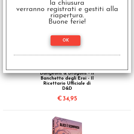
la chiusura
€
49,99
verranno registrati e gestiti alla
riapertura.
Buone ferie!
Dungeons & Dragons - Il
Banchetto degli Eroi - Il
Ricettario Ufficiale di
D&D
€
34,95