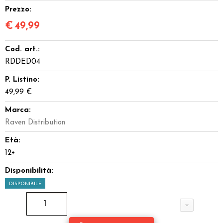
Prezzo:
€
49,99
Cod. art.:
RDDED04
P. Listino:
49,99 €
Marca:
Raven Distribution
Età:
12+
Disponibilità:
DISPONIBILE