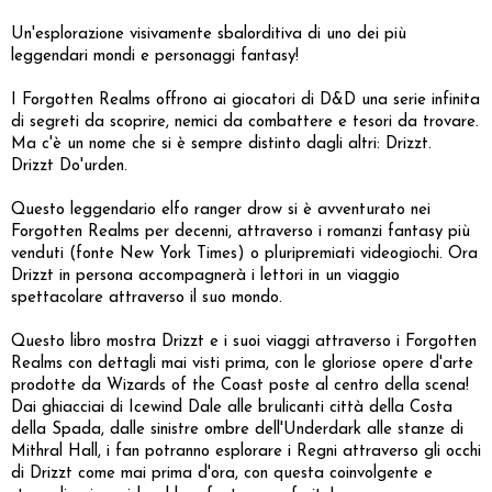
Un'esplorazione visivamente sbalorditiva di uno dei più
leggendari mondi e personaggi fantasy!
I Forgotten Realms offrono ai giocatori di D&D una serie infinita
di segreti da scoprire, nemici da combattere e tesori da trovare.
Ma c'è un nome che si è sempre distinto dagli altri: Drizzt.
Drizzt Do'urden.
Questo leggendario elfo ranger drow si è avventurato nei
Forgotten Realms per decenni, attraverso i romanzi fantasy più
venduti (fonte New York Times) o pluripremiati videogiochi. Ora
Drizzt in persona accompagnerà i lettori in un viaggio
spettacolare attraverso il suo mondo.
Questo libro mostra Drizzt e i suoi viaggi attraverso i Forgotten
Realms con dettagli mai visti prima, con le gloriose opere d'arte
prodotte da Wizards of the Coast poste al centro della scena!
Dai ghiacciai di Icewind Dale alle brulicanti città della Costa
della Spada, dalle sinistre ombre dell'Underdark alle stanze di
Mithral Hall, i fan potranno esplorare i Regni attraverso gli occhi
di Drizzt come mai prima d'ora, con questa coinvolgente e