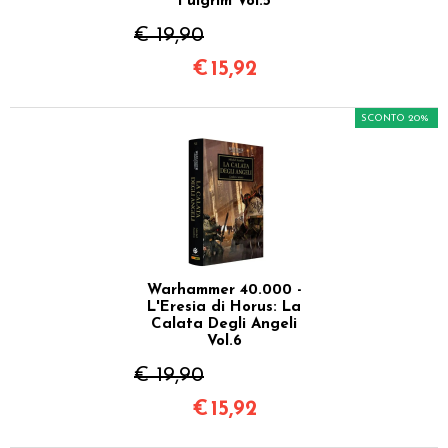
Fulgrim Vol.5
€ 19,90
€
15,92
SCONTO 20%
Warhammer 40.000 -
L'Eresia di Horus: La
Calata Degli Angeli
Vol.6
€ 19,90
€
15,92