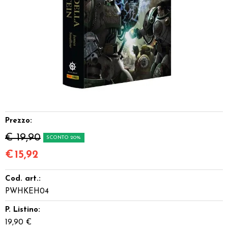
Dadi
Accessori
Giocattoli e Gadget
Offerte del Dragone
Prezzo:
€ 19,90
SCONTO 20%
€
15,92
Cod. art.:
PWHKEH04
P. Listino:
19,90 €