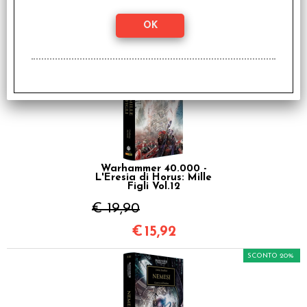
€ 19,90
€
15,92
SCONTO 20%
Warhammer 40.000 -
L'Eresia di Horus: Mille
Figli Vol.12
€ 19,90
€
15,92
SCONTO 20%