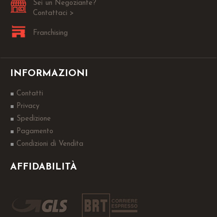
Sei un Negoziante?
Contattaci >
Franchising
INFORMAZIONI
Contatti
Privacy
Spedizione
Pagamento
Condizioni di Vendita
AFFIDABILITÀ