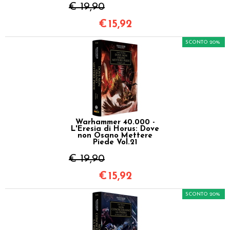
€ 19,90
€
15,92
SCONTO 20%
Warhammer 40.000 -
L'Eresia di Horus: Dove
non Osano Mettere
Piede Vol.21
€ 19,90
€
15,92
SCONTO 20%