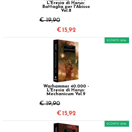
L'Eresia di Horus:
Battaglia per l'Abisso
Vol.8
€ 19,90
€
15,92
SCONTO 20%
Warhammer 40.000 -
L'Eresia di Horus:
Mechanicum Vol.9
€ 19,90
€
15,92
SCONTO 20%