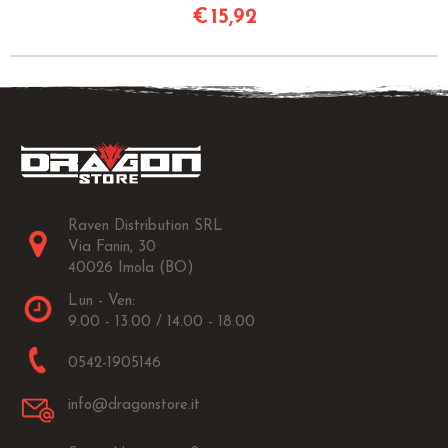
€
15,92
Raven Distribution SRL
Via Fanin, 30
40026 Imola (BO)
Lun - Ven:
9.00 - 13.00 / 14.00 - 18.00
0542-1905146
info@dragonstore.it