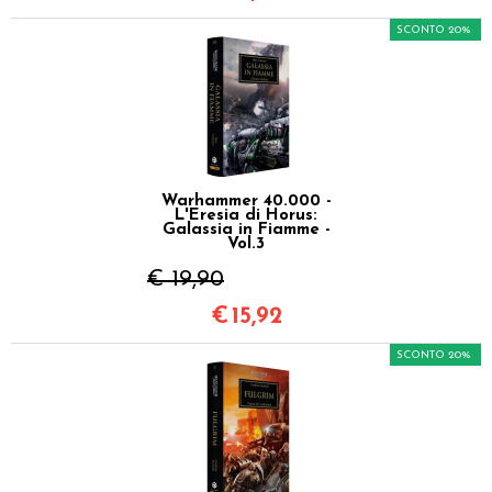
SCONTO 20%
Warhammer 40.000 -
L'Eresia di Horus:
Galassia in Fiamme -
Vol.3
€ 19,90
€
15,92
SCONTO 20%