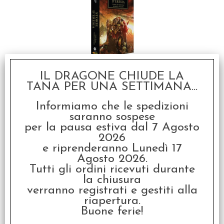
Warhammer 40.000 -
L'Eresia di Horus: Storie
IL DRAGONE CHIUDE LA
d'Eresia Vol.10
TANA PER UNA SETTIMANA...
€ 19,90
Informiamo che le spedizioni
€
15,92
saranno sospese
per la pausa estiva dal 7 Agosto
SCONTO 20%
2026
e riprenderanno Lunedì 17
Agosto 2026.
Tutti gli ordini ricevuti durante
la chiusura
verranno registrati e gestiti alla
riapertura.
Warhammer 40.000 -
Buone ferie!
L'Eresia di Horus:
Angeli Caduti Vol.11