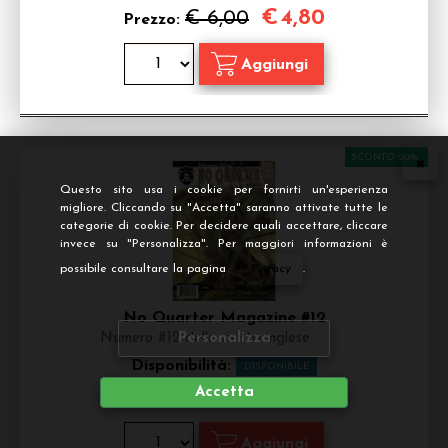
€
4,80
€ 6,00
Prezzo:
SCONTO 20%
Questo sito usa i cookie per fornirti un'esperienza
migliore. Cliccando su "Accetta" saranno attivate tutte le
categorie di cookie. Per decidere quali accettare, cliccare
invece su "Personalizza". Per maggiori informazioni è
possibile consultare la pagina
Privacy
.
No Quarter Magazine #12
Numero #12 della rivista inglese
Personalizza
Disponibilità:
DISPONIBILE
Accetta
€
4,80
€ 6,00
Prezzo: