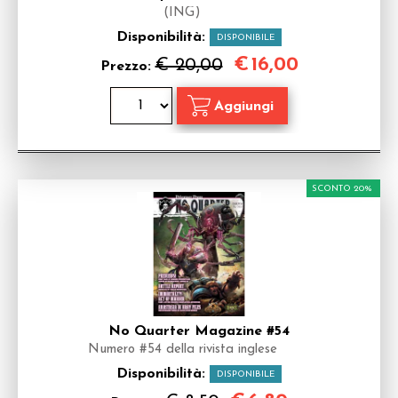
(ING)
Disponibilità:
DISPONIBILE
€
16,00
€ 20,00
Prezzo:
SCONTO 20%
No Quarter Magazine #54
Numero #54 della rivista inglese
Disponibilità:
DISPONIBILE