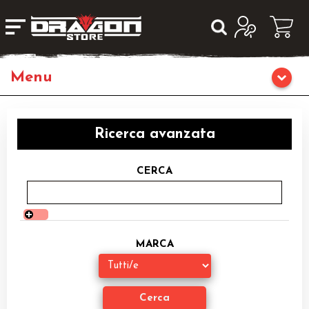
Home
Ricerca avanzata
Giochi da Tavolo
CERCA
Giochi di Ruolo
Librigame
MARCA
Giochi di Carte Collezionabili
Miniature