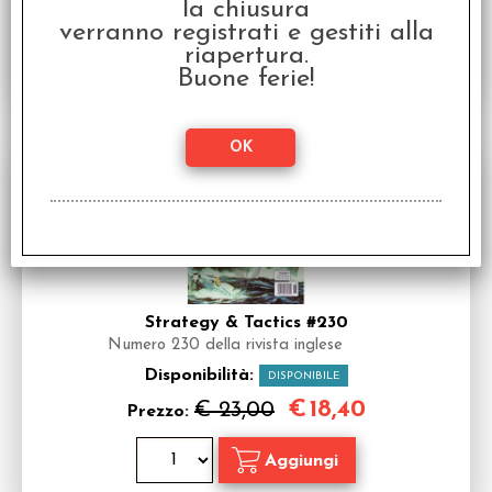
la chiusura
Strategy & Tactics #236
verranno registrati e gestiti alla
Numero #236 della Rivista Mensile
riapertura.
Disponibilità:
DISPONIBILE
Buone ferie!
SCONTO 20%
Strategy & Tactics #230
Numero 230 della rivista inglese
Disponibilità:
DISPONIBILE
€
18,40
€ 23,00
Prezzo: