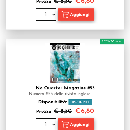
€
6,80
€ 8,50
Prezzo:
SCONTO 20%
No Quarter Magazine #53
Numero #53 della rivista inglese
Disponibilità:
DISPONIBILE
€
6,80
€ 8,50
Prezzo: