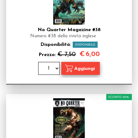
No Quarter Magazine #38
Numero #38 della rivista inglese
Disponibilità:
DISPONIBILE
€
6,00
€ 7,50
Prezzo:
SCONTO 20%