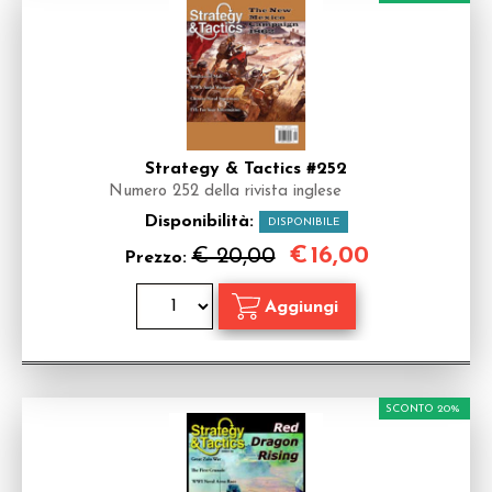
Strategy & Tactics #252
Numero 252 della rivista inglese
Disponibilità:
DISPONIBILE
€
16,00
€ 20,00
Prezzo:
SCONTO 20%