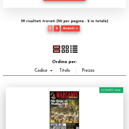
Dadi
Accessori
59 risultati trovati (50 per pagina - 2 in totale)
1
2
Avanti »
Giocattoli e Gadget
Offerte del Dragone
Ordina per:
SCONTO 20%