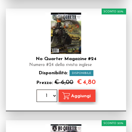
SCONTO 20%
No Quarter Magazine #24
Numero #24 della rivista inglese
Disponibilità:
DISPONIBILE
€
4,80
€ 6,00
Prezzo:
SCONTO 20%