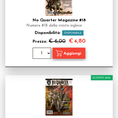
No Quarter Magazine #18
Numero #18 della rivista inglese
Disponibilità:
DISPONIBILE
€
4,80
€ 6,00
Prezzo:
SCONTO 20%