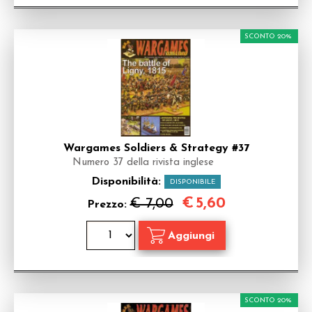
SCONTO 20%
Wargames Soldiers & Strategy #37
Numero 37 della rivista inglese
Disponibilità:
DISPONIBILE
€
5,60
€ 7,00
Prezzo:
SCONTO 20%