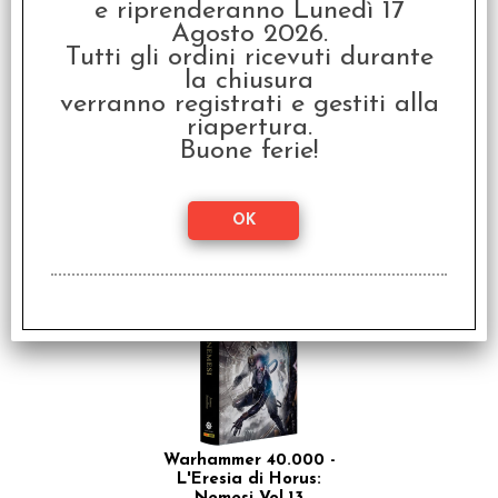
e riprenderanno Lunedì 17
Agosto 2026.
Tutti gli ordini ricevuti durante
la chiusura
Warhammer 40.000 -
verranno registrati e gestiti alla
Primarchi: Magnus il
Rosso, Signore di
riapertura.
Prospero Vol.3
Buone ferie!
€ 19,90
€
15,92
SCONTO 20%
Warhammer 40.000 -
L'Eresia di Horus: