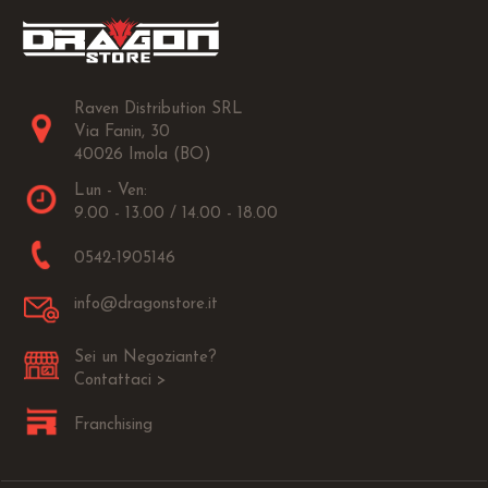
Raven Distribution SRL
Via Fanin, 30
40026 Imola (BO)
Lun - Ven:
9.00 - 13.00 / 14.00 - 18.00
0542-1905146
info@dragonstore.it
Sei un Negoziante?
Contattaci >
Franchising