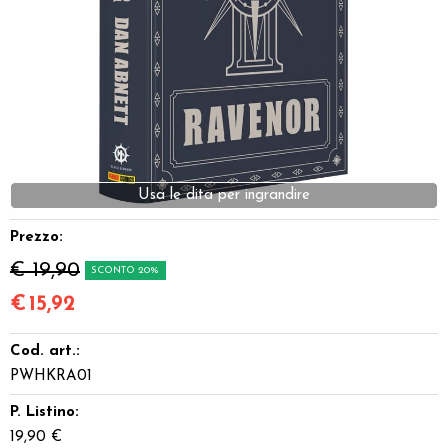
Dadi
Accessori
Giocattoli e Gadget
Offerte del Dragone
Usa le dita per ingrandire
Prezzo:
€ 19,90
SCONTO 20%
€
15,92
Cod. art.:
PWHKRA01
P. Listino:
19,90 €