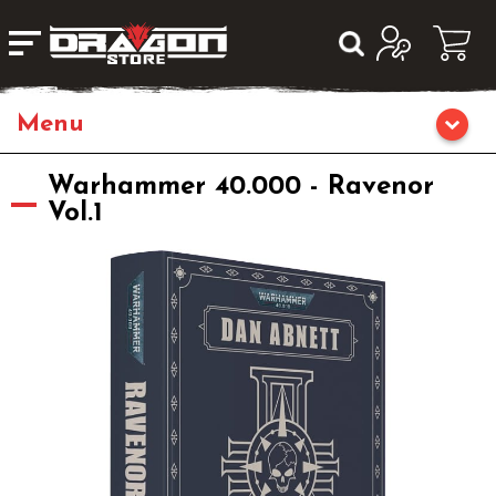
Home
Warhammer 40.000 - Ravenor
Vol.1
Giochi da Tavolo
Giochi di Ruolo
Librigame
Giochi di Carte Collezionabili
Miniature