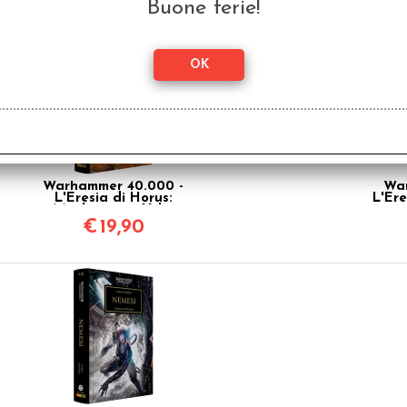
Buone ferie!
Warhammer 40.000 -
War
L'Eresia di Horus:
L'Ere
Mechanicum Vol.9
€
19,90