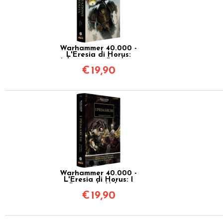
Warhammer 40.000 -
L'Eresia di Horus:
Liberazione Perduta
Vol.18
€
19,90
Warhammer 40.000 -
L'Eresia di Horus: I
Primarchi Vol.20
€
19,90