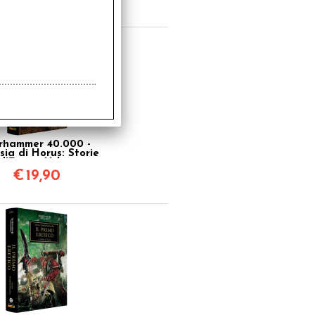
hammer 40.000 -
sia di Horus: Storie
d'Eresia Vol.10
€
19,90