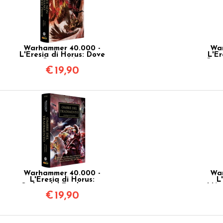
Warhammer 40.000 -
War
L'Eresia di Horus: Dove
L'Er
non Osano Mettere
Cono
Piede Vol.21
€
19,90
Warhammer 40.000 -
War
L'Eresia di Horus:
L
Ombre del Tradimento
L'As
Vol.22
€
19,90