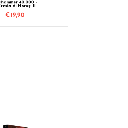
hammer 40.000 -
Eresia di Horus: Il
imo Eretico Vol.14
€
19,90