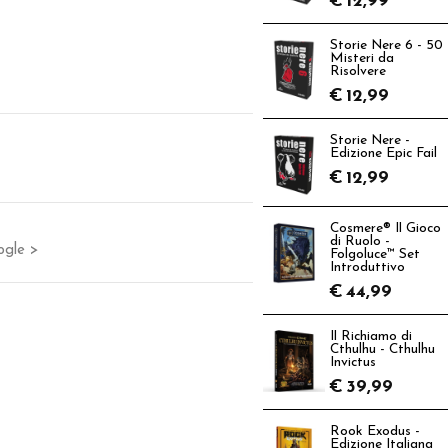
€
12,99
Storie Nere 6 - 50
Misteri da
Risolvere
€
12,99
Storie Nere -
Edizione Epic Fail
€
12,99
Cosmere® Il Gioco
di Ruolo -
ogle >
Folgoluce™ Set
Introduttivo
€
44,99
Il Richiamo di
Cthulhu - Cthulhu
Invictus
€
39,99
Rook Exodus -
Edizione Italiana