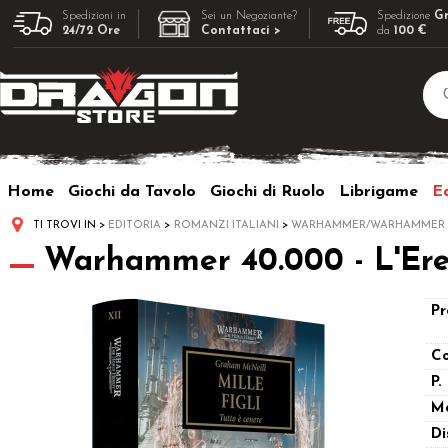
Spedizioni in
Sei un Negoziante?
Spedizione
Gr
24/72 Ore
Contattaci >
da
100 €
Home
Giochi da Tavolo
Giochi di Ruolo
Librigame
Ed
TI TROVI IN
EDITORIA
ROMANZI ITALIANI
WARHAMMER/WARHAMMER 4
Warhammer 40.000 - L'Eresi
Pr
Co
P.
M
Di