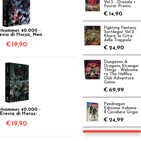
Vol.3 - Dracula +
Poster Promo
€
14,90
Fighting Fantasy
hammer 40.000 -
Sortilegio! Vol.2 -
esia di Horus: Non
Kharé, la Città
sceranno la Paura
delle Trappole
Vol.19
€
19,90
€
24,90
Dungeons &
Dragons Stranger
Things - Welcome
to The Hellfire
Club Adventure
Game
€
69,99
Pendragon
Edizione Italiana -
hammer 40.000 -
Il Cavaliere Grigio
'Eresia di Horus:
cesa di Horus Vol.1
€
24,99
€
19,90