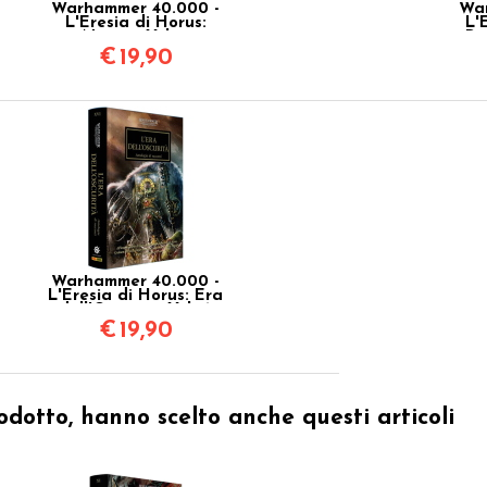
Warhammer 40.000 -
War
L'Eresia di Horus:
L'
Nemesi Vol.13
Pr
€
19,90
Warhammer 40.000 -
L'Eresia di Horus: Era
dell'Oscurità Vol.16
€
19,90
odotto, hanno scelto anche questi articoli