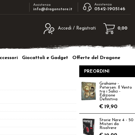
Assistenza
Assistenza
0542-1905146
info@dragonstore.it
Accedi / Registrati
0,00
egistrato
Sono un nuovo cliente
ne inserisci il nome
Se non sei ancora registrato sul nostro
ccessori
Giocattoli e Gadget
Offerte del Dragone
d e poi clicca sul
sito clicca sul pulsante "Registrati"
"Accedi"
PREORDINI
tente:
Grahame -
Petersen: Il Vento
ord:
tra i Salici -
Edizione
Definitiva
€
19,90
Storie Nere 4 - 50
a password?
Misteri da
Risolvere