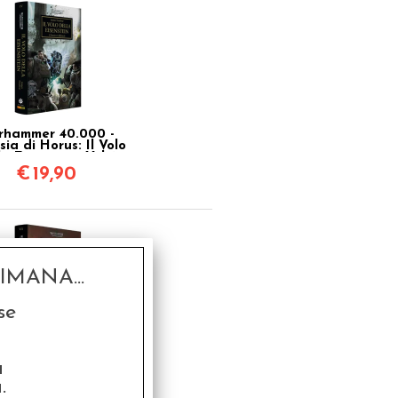
hammer 40.000 -
sia di Horus: Il Volo
la Eisenstein Vol.4
€
19,90
MANA...
se
hammer 40.000 -
a
'Eresia di Horus:
Legione Vol.7
.
€
19,90