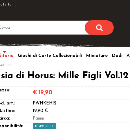
atuita
Sono già r
Per completare l'ordi
itoria
Giochi di Carte Collezionabili
Miniature
Dadi
A
utente e la passwor
pulsante 
0.000
Nome u
a di Horus: Mille Figli Vol.12
Passw
ezzo:
€
19,90
d. art.:
PWHKEH12
 Listino:
19,90 €
arca:
Panini
Hai perso l
sponibilità:
DISPONIBILE