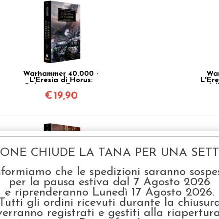
Warhammer 40.000 -
War
L'Eresia di Horus:
L'Ere
Galassia in Fiamme -
del
Vol.3
€
19,90
GONE CHIUDE LA TANA PER UNA SETTI
nformiamo che le spedizioni saranno sospe
per la pausa estiva dal 7 Agosto 2026
e riprenderanno Lunedì 17 Agosto 2026.
Warhammer 40.000 -
War
Tutti gli ordini ricevuti durante la chiusur
L'Eresia di Horus: La
L
Calata Degli Angeli
verranno registrati e gestiti alla riapertura
Vol.6
€
19,90