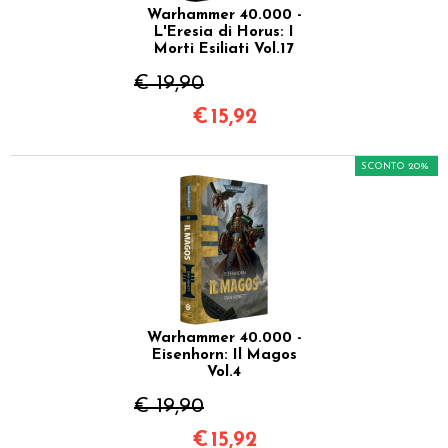
Warhammer 40.000 -
L'Eresia di Horus: I
Morti Esiliati Vol.17
€ 19,90
€
15,92
SCONTO 20%
Warhammer 40.000 -
Eisenhorn: Il Magos
Vol.4
€ 19,90
€
15,92