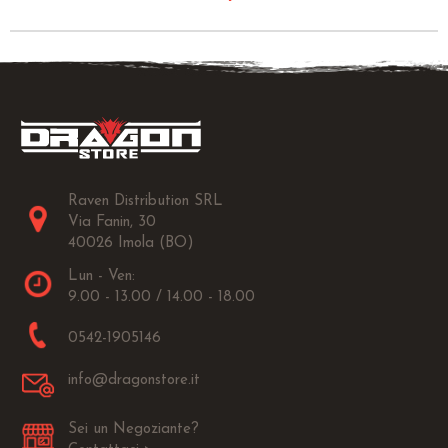
Raven Distribution SRL
Via Fanin, 30
40026 Imola (BO)
Lun - Ven:
9.00 - 13.00 / 14.00 - 18.00
0542-1905146
info@dragonstore.it
Sei un Negoziante?