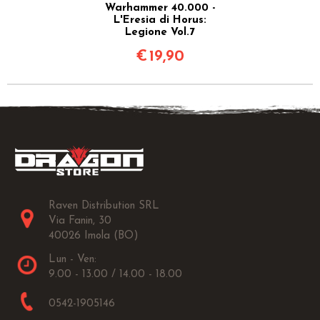
Warhammer 40.000 -
L'Eresia di Horus:
Legione Vol.7
€
19,90
Raven Distribution SRL
Via Fanin, 30
40026 Imola (BO)
Lun - Ven:
9.00 - 13.00 / 14.00 - 18.00
0542-1905146