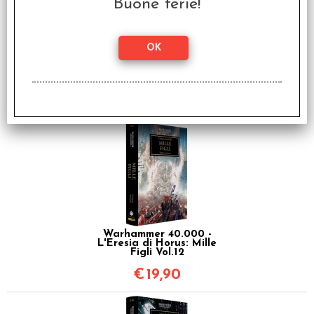
Buone ferie!
Warhammer 40.000 -
L'Eresia di Horus: Storie
d'Eresia Vol.10
€
19,90
Warhammer 40.000 -
L'Eresia di Horus: Mille
Figli Vol.12
€
19,90