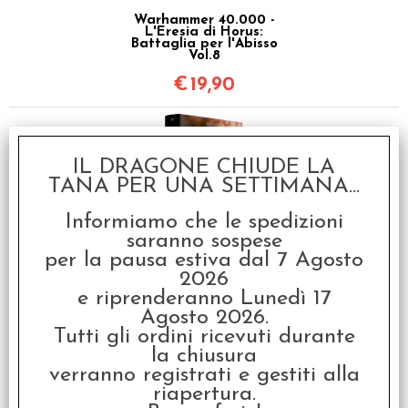
Warhammer 40.000 -
L'Eresia di Horus:
Battaglia per l'Abisso
Vol.8
€
19,90
IL DRAGONE CHIUDE LA
TANA PER UNA SETTIMANA...
Informiamo che le spedizioni
saranno sospese
per la pausa estiva dal 7 Agosto
Warhammer 40.000 -
L'Eresia di Horus:
2026
Mechanicum Vol.9
e riprenderanno Lunedì 17
€
19,90
Agosto 2026.
Tutti gli ordini ricevuti durante
la chiusura
verranno registrati e gestiti alla
riapertura.