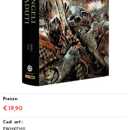
Dadi
Accessori
Giocattoli e Gadget
Offerte del Dragone
Prezzo:
€
19,90
Cod. art.:
PWHKEH11