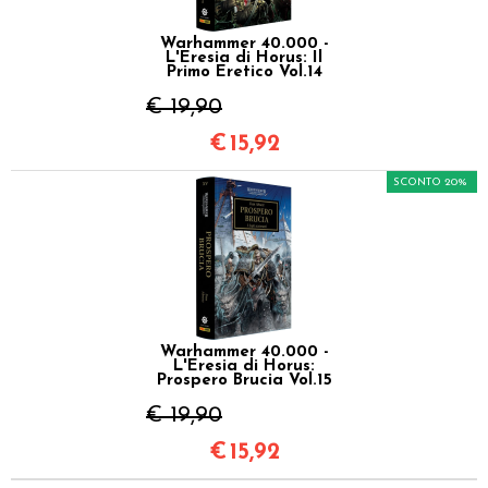
Warhammer 40.000 -
L'Eresia di Horus: Il
Primo Eretico Vol.14
€ 19,90
€
15,92
SCONTO 20%
Warhammer 40.000 -
L'Eresia di Horus:
Prospero Brucia Vol.15
€ 19,90
€
15,92