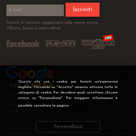
Iscriviti
Iscriviti ti terremo aggiornato sulle nuove uscite,
Offerte, Sconti e molto altro!
Questo sito usa i cookie per fornirti un'esperienza
migliore. Cliccando su "Accetta" saranno attivate tutte le
categorie di cookie. Per decidere quali accettare, cliccare
Recensioni Verificate
invece su "Personalizza". Per maggiori informazioni è
I nostri clienti soddisfatti
valgono più di mille parole
possibile consultare la pagina
Privacy
.
vedi le recensioni >
Personalizza
Raven Distribution SRL - Via Fanin 30, 40026 Imola (BO) - P.Iva
02360891200 - R.E.A. 540705 di Bologna - Cap.Soc. 10000 Euro