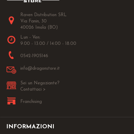
Raven Distribution SRL
Via Fanin, 30
40026 Imola (BO)
Lun - Ven:
9.00 - 13.00 / 14.00 - 18.00
0542-1905146
info@dragonstore.it
Sei un Negoziante?
Contattaci >
Franchising
INFORMAZIONI