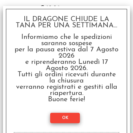
€ 19,90
€
15,92
IL DRAGONE CHIUDE LA
TANA PER UNA SETTIMANA...
SCONTO 20%
Informiamo che le spedizioni
saranno sospese
per la pausa estiva dal 7 Agosto
2026
e riprenderanno Lunedì 17
Agosto 2026.
Tutti gli ordini ricevuti durante
Warhammer 40.000 -
L'Eresia di Horus: Storie
la chiusura
d'Eresia Vol.10
verranno registrati e gestiti alla
€ 19,90
riapertura.
Buone ferie!
€
15,92
SCONTO 20%