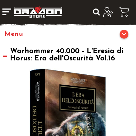
Home
Warhammer 40.000 - L'Eresia di
Horus: Era dell'Oscurità Vol.16
Giochi da Tavolo
Giochi di Ruolo
Librigame
Giochi di Carte Collezionabili
Miniature