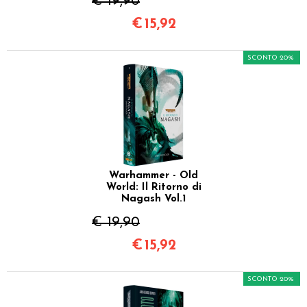
€ 19,90
€
15,92
SCONTO 20%
Warhammer - Old
World: Il Ritorno di
Nagash Vol.1
€ 19,90
€
15,92
SCONTO 20%