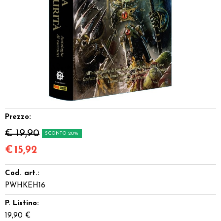
Dadi
Accessori
Giocattoli e Gadget
Offerte del Dragone
Prezzo:
€ 19,90
SCONTO 20%
€
15,92
Cod. art.:
PWHKEH16
P. Listino:
19,90 €