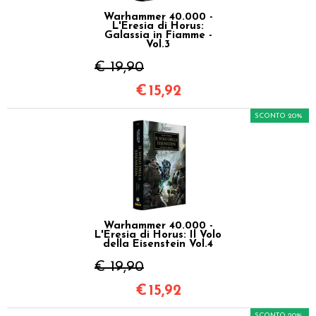
Warhammer 40.000 -
L'Eresia di Horus:
Galassia in Fiamme -
Vol.3
€ 19,90
€
15,92
SCONTO 20%
Warhammer 40.000 -
L'Eresia di Horus: Il Volo
della Eisenstein Vol.4
€ 19,90
€
15,92
SCONTO 20%