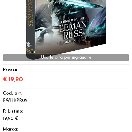
Dadi
Accessori
Giocattoli e Gadget
Offerte del Dragone
Prezzo:
€
19,90
Cod. art.:
PWHKPR02
P. Listino:
19,90 €
Marca: