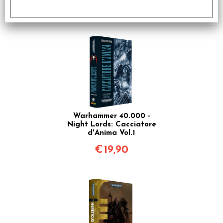
€
19,90
Warhammer 40.000 -
Night Lords: Cacciatore
d'Anima Vol.1
€
19,90