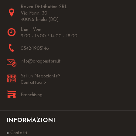
Raven Distribution SRL
Via Fanin, 30
40026 Imola (BO)
Lun - Ven:
9.00 - 13.00 / 14.00 - 18.00
0542-1905146
info@dragonstore.it
Sei un Negoziante?
Contattaci >
Franchising
INFORMAZIONI
Contatti