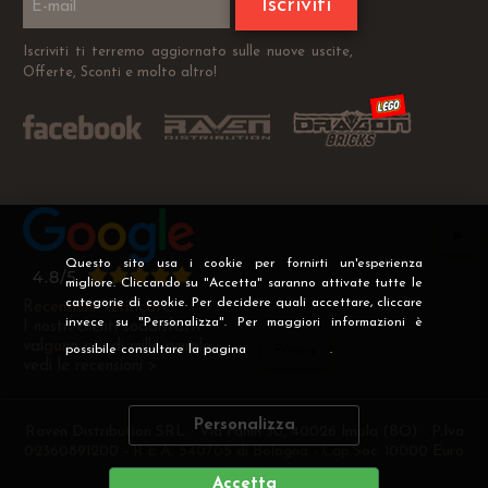
Iscriviti
Iscriviti ti terremo aggiornato sulle nuove uscite,
Offerte, Sconti e molto altro!
Questo sito usa i cookie per fornirti un'esperienza
migliore. Cliccando su "Accetta" saranno attivate tutte le
categorie di cookie. Per decidere quali accettare, cliccare
Recensioni Verificate
invece su "Personalizza". Per maggiori informazioni è
I nostri clienti soddisfatti
valgono più di mille parole
possibile consultare la pagina
Privacy
.
vedi le recensioni >
Personalizza
Raven Distribution SRL - Via Fanin 30, 40026 Imola (BO) - P.Iva
02360891200 - R.E.A. 540705 di Bologna - Cap.Soc. 10000 Euro
i.v
Accetta