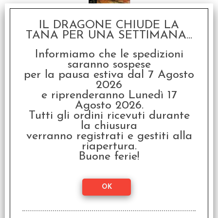
IL DRAGONE CHIUDE LA
TANA PER UNA SETTIMANA...
Warhammer 40.000 -
Informiamo che le spedizioni
L'Eresia di Horus: Storie
saranno sospese
d'Eresia Vol.10
per la pausa estiva dal 7 Agosto
€
19,90
2026
e riprenderanno Lunedì 17
Agosto 2026.
Tutti gli ordini ricevuti durante
la chiusura
verranno registrati e gestiti alla
riapertura.
Buone ferie!
Warhammer 40.000 -
L'Eresia di Horus:
Mechanicum Vol.9