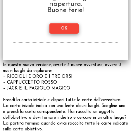
riapertura.
Un gioco di Mattew Dunstan con illustrazioni di Marine Cazaux.
Buone ferie!
Vincitore del As d’Or, Jeu de l’Année, categoria "Enfant" –
2022, Cannes, Francia!
----
Bubble Stories Tales è una vera e propria "escape room per
bambini"!
In questa nuova versione, avrete 3 nuove avventure, ovvero 3
nuovi luoghi da esplorare:
– RICCIOLI D’ORO E I TRE ORSI
– CAPPUCCETTO ROSSO
– JACK E IL FAGIOLO MAGICO
Prendi la carta iniziale e disponi tutte le carte dell’avventura.
La carta iniziale indica con una lente alcuni luoghi. Scegline uno
e prendi la carta corrispondente. Hai raccolto un oggetto
dell’obiettivo o devi tornare indietro e cercare in un altro luogo?
La partita termina quando avrai raccolto tutte le carte indicate
sulla carta obiettivo.