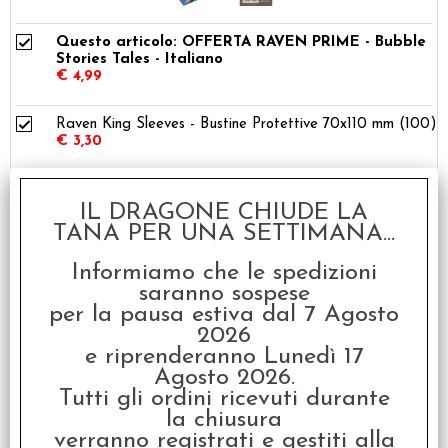
Questo articolo: OFFERTA RAVEN PRIME - Bubble
Stories Tales - Italiano
€ 4,99
Raven King Sleeves - Bustine Protettive 70x110 mm (100)
€ 3,30
8,29
€
Totale:
IL DRAGONE CHIUDE LA
TANA PER UNA SETTIMANA...
Informiamo che le spedizioni
saranno sospese
per la pausa estiva dal 7 Agosto
2026
e riprenderanno Lunedì 17
Descrizione
Agosto 2026.
Tutti gli ordini ricevuti durante
Gioco da tavolo in Italiano
la chiusura
verranno registrati e gestiti alla