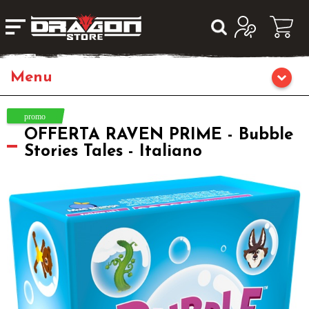
Giochi da Tavolo
OFFERTA RAVEN PRIME - Bubble
Giochi di Ruolo
Stories Tales - Italiano
Librigame
Fumetti & Romanzi
Giochi di Carte Collezionabili
Miniature