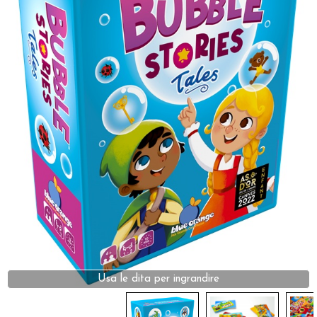
Dadi
Accessori
Giocattoli e Gadget
Offerte del Dragone
Usa le dita per ingrandire