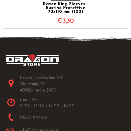
Raven King Sleeves -
Bustine Protettive
70x110 mm (100)
€
3,30
Raven Distribution SRL
Via Fanin, 30
40026 Imola (BO)
Lun - Ven:
9.00 - 13.00 / 14.00 - 18.00
0542-1905146
info@dragonstore.it