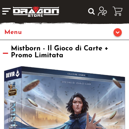
Giochi da Tavolo
Mistborn - Il Gioco di Carte +
Promo Limitata
Giochi di Ruolo
Librigame
Editoria
Giochi di Carte Collezionabili
Miniature