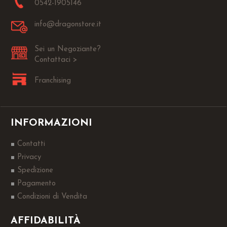
0542-1905146
info@dragonstore.it
Sei un Negoziante?
Contattaci >
Franchising
INFORMAZIONI
Contatti
Privacy
Spedizione
Pagamento
Condizioni di Vendita
AFFIDABILITÀ