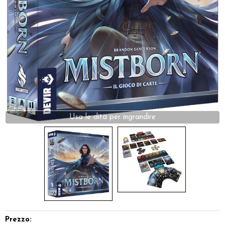
Dadi
Accessori
Giocattoli e Gadget
Offerte del Dragone
Prezzo: