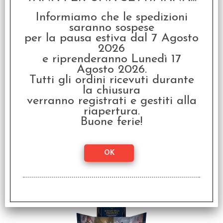
Cosmere® Il Gioco di
Ruolo - Folgoluce™
Informiamo che le spedizioni
Guida al Mondo
saranno sospese
€
49,99
per la pausa estiva dal 7 Agosto
2026
e riprenderanno Lunedì 17
Agosto 2026.
Tutti gli ordini ricevuti durante
la chiusura
verranno registrati e gestiti alla
riapertura.
Buone ferie!
Cosmere® Il Gioco di
Ruolo - Camminapietra™
€
39,99