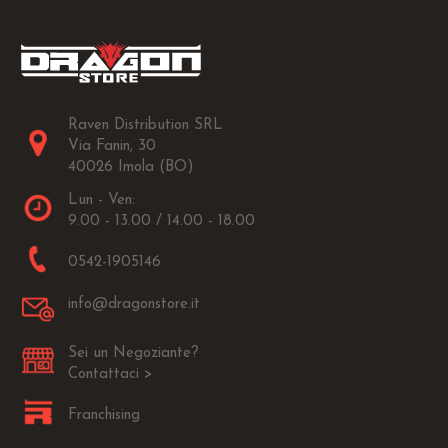
Raven Distribution SRL
Via Fanin, 30
40026 Imola (BO)
Lun - Ven:
9.00 - 13.00 / 14.00 - 18.00
0542-1905146
info@dragonstore.it
Sei un Negoziante?
Contattaci >
Franchising