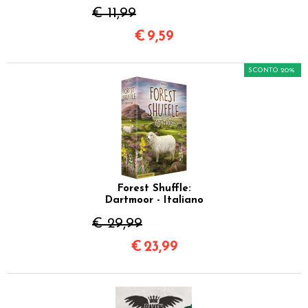
€ 11,99
€
9,59
SCONTO 20%
Forest Shuffle:
Dartmoor - Italiano
€ 29,99
€
23,99