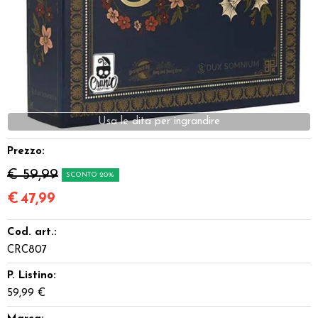
Dadi
Accessori
Giocattoli e Gadget
Offerte del Dragone
Prezzo:
€ 59,99
SCONTO 20%
€
47,99
Cod. art.:
CRC807
P. Listino:
59,99 €