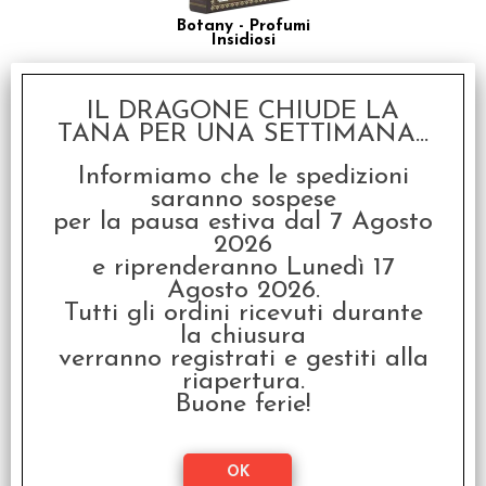
Botany - Profumi
Insidiosi
€ 24,99
IL DRAGONE CHIUDE LA
€
19,99
TANA PER UNA SETTIMANA...
SCONTO 20%
Informiamo che le spedizioni
saranno sospese
per la pausa estiva dal 7 Agosto
2026
e riprenderanno Lunedì 17
Agosto 2026.
Tutti gli ordini ricevuti durante
Botany - Alberi del
la chiusura
Desiderio
verranno registrati e gestiti alla
€ 24,99
riapertura.
Buone ferie!
€
19,99
SCONTO 20%