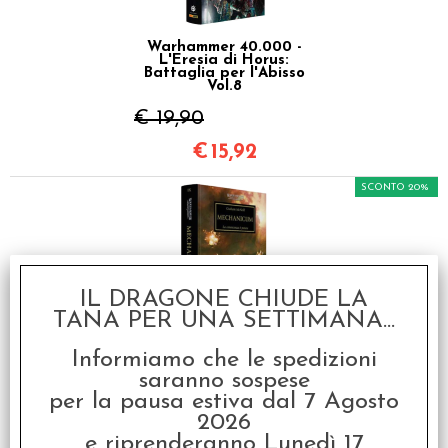
Warhammer 40.000 -
L'Eresia di Horus:
Battaglia per l'Abisso
Vol.8
€ 19,90
€
15,92
SCONTO 20%
IL DRAGONE CHIUDE LA
TANA PER UNA SETTIMANA...
Warhammer 40.000 -
Informiamo che le spedizioni
L'Eresia di Horus:
Mechanicum Vol.9
saranno sospese
per la pausa estiva dal 7 Agosto
€ 19,90
2026
€
15,92
e riprenderanno Lunedì 17