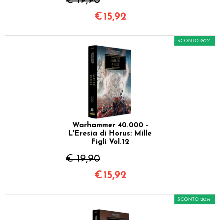
€ 19,90
€
15,92
SCONTO 20%
Warhammer 40.000 -
L'Eresia di Horus: Mille
Figli Vol.12
€ 19,90
€
15,92
SCONTO 20%