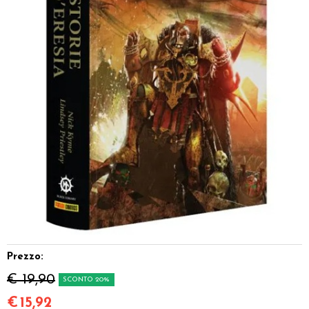
Dadi
Accessori
Giocattoli e Gadget
Offerte del Dragone
Prezzo:
€ 19,90
SCONTO 20%
€
15,92