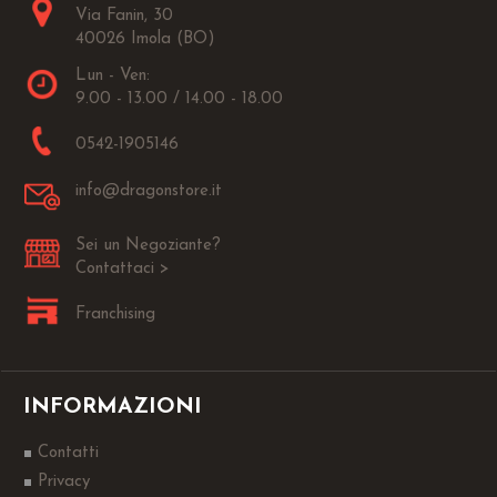
Via Fanin, 30
40026 Imola (BO)
Lun - Ven:
9.00 - 13.00 / 14.00 - 18.00
0542-1905146
info@dragonstore.it
Sei un Negoziante?
Contattaci >
Franchising
INFORMAZIONI
Contatti
Privacy