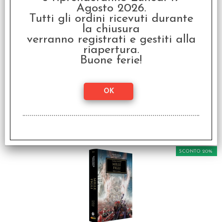
Agosto 2026.
SCONTO 20%
Tutti gli ordini ricevuti durante
la chiusura
verranno registrati e gestiti alla
riapertura.
Buone ferie!
Warhammer 40.000 -
L'Eresia di Horus:
Angeli Caduti Vol.11
€ 19,90
€
15,92
SCONTO 20%