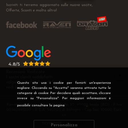
Iscriviti ti terremo aggiornato sulle nuove uscite,
Offerte, Sconti e molto altro!
Recensioni Verificate
I nostri clienti soddisfatti
valgono più di mille parole
Questo sito usa i cookie per fornirti un'esperienza
vedi le recensioni >
migliore. Cliccando su "Accetta" saranno attivate tutte le
categorie di cookie. Per decidere quali accettare, cliccare
invece su "Personalizza". Per maggiori informazioni è
Raven Distribution SRL - Via Fanin 30, 40026 Imola (BO) - P.Iva
possibile consultare la pagina
Privacy
.
02360891200 - R.E.A. 540705 di Bologna - Cap.Soc. 10000 Euro
i.v
DEVELOPER
CREATIVE WEB
Personalizza