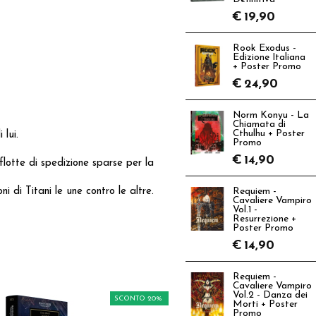
€
19,90
Rook Exodus -
Edizione Italiana
+ Poster Promo
€
24,90
Norm Konyu - La
Chiamata di
Cthulhu + Poster
lui.
Promo
€
14,90
lotte di spedizione sparse per la
i di Titani le une contro le altre.
Requiem -
Cavaliere Vampiro
Vol.1 -
Resurrezione +
Poster Promo
€
14,90
Requiem -
Cavaliere Vampiro
Vol.2 - Danza dei
SCONTO 20%
Morti + Poster
Promo