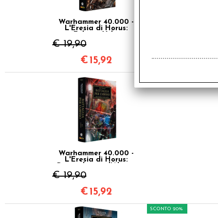
Warhammer 40.000 -
L'Eresia di Horus:
Fulgrim Vol.5
€ 19,90
€
15,92
SCONTO 20%
Warhammer 40.000 -
L'Eresia di Horus:
Battaglia per l'Abisso
Vol.8
€ 19,90
€
15,92
SCONTO 20%