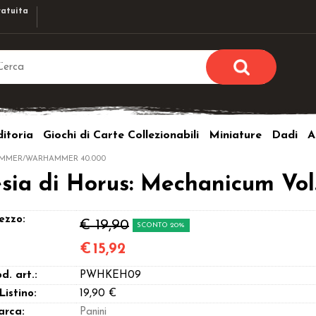
atuita
Sono già r
Per completare l'ordi
itoria
Giochi di Carte Collezionabili
Miniature
Dadi
A
utente e la passwor
pulsante 
MMER/WARHAMMER 40.000
Nome u
sia di Horus: Mechanicum Vol
Passw
ezzo:
€ 19,90
SCONTO 20%
€
15,92
d. art.:
PWHKEH09
Hai perso l
 Listino:
19,90 €
arca:
Panini