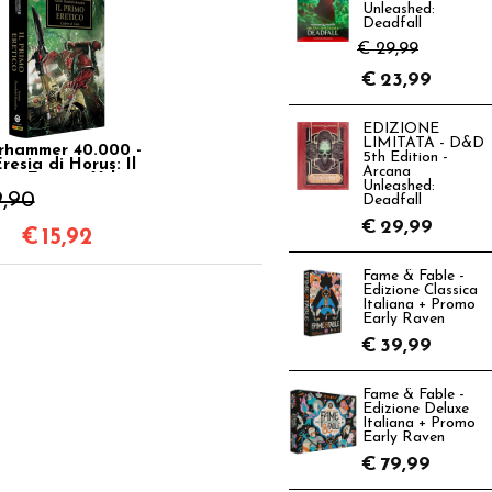
Unleashed:
Deadfall
€ 29,99
€
23,99
EDIZIONE
LIMITATA - D&D
hammer 40.000 -
5th Edition -
Eresia di Horus: Il
Arcana
imo Eretico Vol.14
Unleashed:
9,90
Deadfall
€
29,99
€
15,92
Fame & Fable -
Edizione Classica
Italiana + Promo
Early Raven
€
39,99
Fame & Fable -
Edizione Deluxe
Italiana + Promo
Early Raven
€
79,99