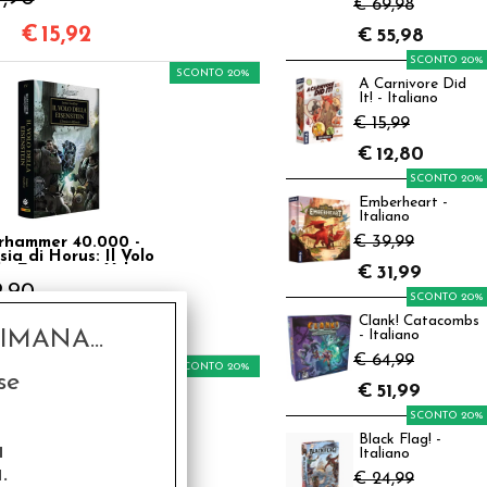
€ 69,98
€
15,92
€
55,98
SCONTO 20%
SCONTO 20%
A Carnivore Did
It! - Italiano
€ 15,99
€
12,80
SCONTO 20%
Emberheart -
Italiano
€ 39,99
hammer 40.000 -
sia di Horus: Il Volo
la Eisenstein Vol.4
€
31,99
9,90
SCONTO 20%
Clank! Catacombs
€
15,92
MANA...
- Italiano
€ 64,99
SCONTO 20%
se
€
51,99
SCONTO 20%
Black Flag! -
a
Italiano
.
€ 24,99