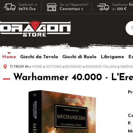
Spedizioni in
Sei un Negoziante?
Spedizione
Gr
24/72 Ore
Contattaci >
da
100 €
Home
Giochi da Tavolo
Giochi di Ruolo
Librigame
Ed
TI TROVI IN
HOME
EDITORIA
ROMANZI
ROMANZI ITALIANI
WARHA
Warhammer 40.000 - L'Ere
Pr
Co
P.
M