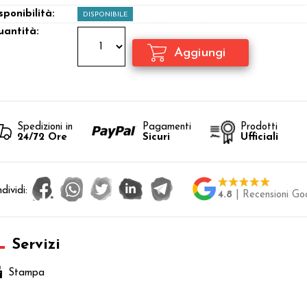
sponibilità:
DISPONIBILE
antità:
Spedizioni in
Pagamenti
Prodotti
24/72 Ore
Sicuri
Ufficiali
dividi:
4.8
| Recensioni Go
Servizi
Stampa