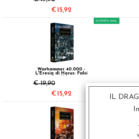
€
15,92
SCONTO 20%
Warhammer 40.000 -
L'Eresia di Horus: Falsi
Dei Vol.2
€ 19,90
€
15,92
IL DRA
SCONTO 20%
I