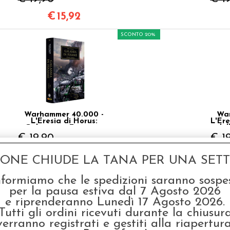
€
15,92
SCONTO 20%
Warhammer 40.000 -
War
L'Eresia di Horus:
L'Ere
Galassia in Fiamme -
del
Vol.3
€ 19,90
€ 1
€
15,92
GONE CHIUDE LA TANA PER UNA SETTI
SCONTO 20%
nformiamo che le spedizioni saranno sospe
per la pausa estiva dal 7 Agosto 2026
e riprenderanno Lunedì 17 Agosto 2026.
Tutti gli ordini ricevuti durante la chiusur
verranno registrati e gestiti alla riapertura