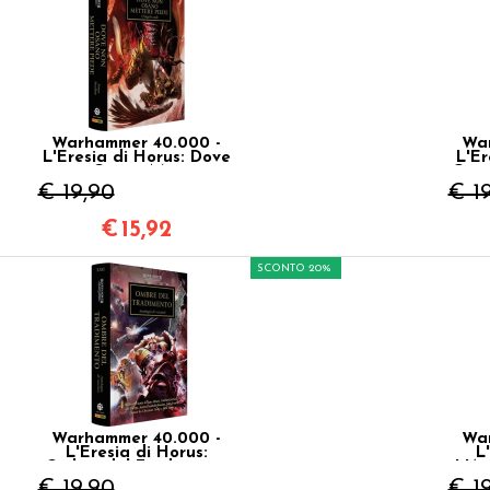
Warhammer 40.000 -
War
L'Eresia di Horus: Dove
L'Er
non Osano Mettere
Cono
Piede Vol.21
€ 19,90
€ 1
€
15,92
SCONTO 20%
Warhammer 40.000 -
War
L'Eresia di Horus:
L
Ombre del Tradimento
L'As
Vol.22
€ 19,90
€ 1