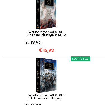
Warhammer 40.000 -
L'Eresia di Horus: Mille
Figli Vol.12
€ 19,90
€
15,92
SCONTO 20%
Warhammer 40.000 -
L'Eresia di Horus:
Prospero Brucia Vol.15