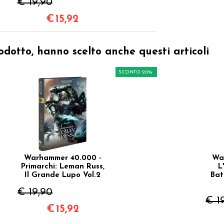
€ 19,90
€
15,92
odotto, hanno scelto anche questi articoli
SCONTO 20%
Warhammer 40.000 -
Wa
Primarchi: Leman Russ,
L
Il Grande Lupo Vol.2
Bat
€ 19,90
€ 1
€
15,92