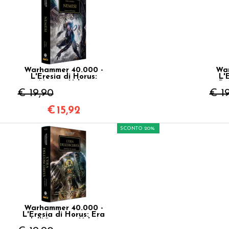
Warhammer 40.000 -
War
L'Eresia di Horus:
L'
Nemesi Vol.13
Pr
€ 19,90
€ 1
€
15,92
SCONTO 20%
Warhammer 40.000 -
L'Eresia di Horus: Era
dell'Oscurità Vol.16