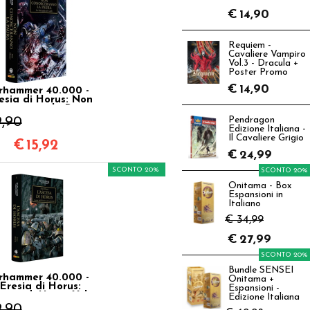
€
14,90
Requiem -
Cavaliere Vampiro
Vol.3 - Dracula +
Poster Promo
€
14,90
hammer 40.000 -
esia di Horus: Non
sceranno la Paura
Vol.19
9,90
Pendragon
Edizione Italiana -
Il Cavaliere Grigio
€
15,92
€
24,99
SCONTO 20%
SCONTO 20%
Onitama - Box
Espansioni in
Italiano
€ 34,99
€
27,99
SCONTO 20%
Bundle SENSEI
hammer 40.000 -
Onitama +
'Eresia di Horus:
Espansioni -
cesa di Horus Vol.1
Edizione Italiana
9,90