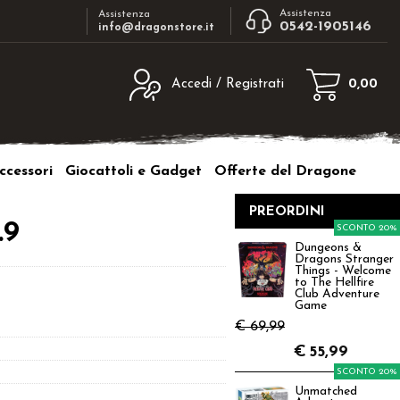
Assistenza
Assistenza
0542-1905146
info@dragonstore.it
Accedi / Registrati
0,00
egistrato
Sono un nuovo cliente
ne inserisci il nome
Se non sei ancora registrato sul nostro
ccessori
Giocattoli e Gadget
Offerte del Dragone
d e poi clicca sul
sito clicca sul pulsante "Registrati"
"Accedi"
PREORDINI
tente:
.9
SCONTO 20%
Dungeons &
Dragons Stranger
ord:
Things - Welcome
to The Hellfire
Club Adventure
Game
€ 69,99
€
55,99
a password?
SCONTO 20%
Unmatched