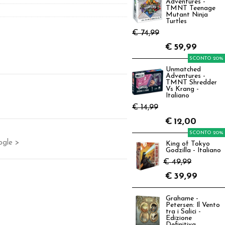
Adventures -
TMNT Teenage
Mutant Ninja
Turtles
€ 74,99
€
59,99
SCONTO 20%
Unmatched
Adventures -
TMNT Shredder
Vs Krang -
Italiano
€ 14,99
€
12,00
SCONTO 20%
ogle >
King of Tokyo
Godzilla - Italiano
€ 49,99
€
39,99
Grahame -
Petersen: Il Vento
tra i Salici -
Edizione
Definitiva