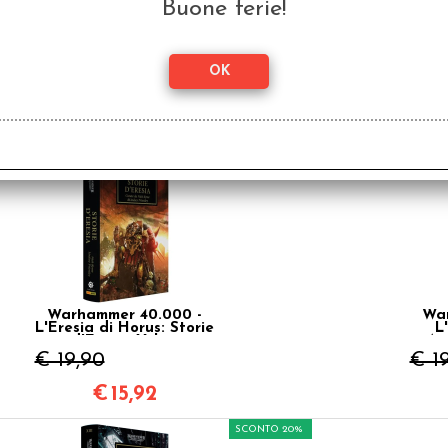
Buone ferie!
Warhammer 40.000 -
War
L'Eresia di Horus: La
L
Calata Degli Angeli
Vol.6
€ 19,90
€ 1
€
15,92
SCONTO 20%
Warhammer 40.000 -
War
L'Eresia di Horus: Storie
L
d'Eresia Vol.10
An
€ 19,90
€ 1
€
15,92
SCONTO 20%