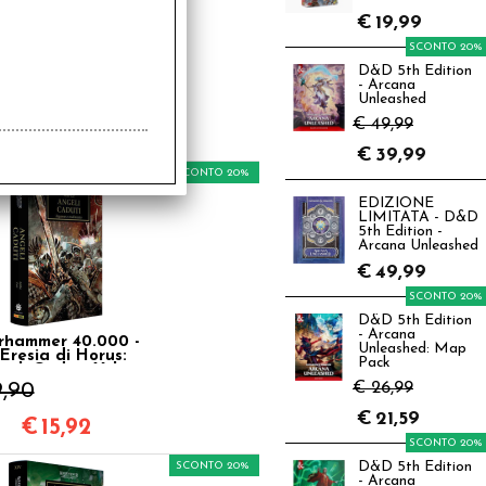
€
19,99
hammer 40.000 -
SCONTO 20%
'Eresia di Horus:
D&D 5th Edition
Legione Vol.7
- Arcana
9,90
Unleashed
€ 49,99
€
15,92
€
39,99
SCONTO 20%
EDIZIONE
LIMITATA - D&D
5th Edition -
Arcana Unleashed
€
49,99
SCONTO 20%
D&D 5th Edition
- Arcana
hammer 40.000 -
Unleashed: Map
'Eresia di Horus:
Pack
geli Caduti Vol.11
9,90
€ 26,99
€
21,59
€
15,92
SCONTO 20%
SCONTO 20%
D&D 5th Edition
- Arcana