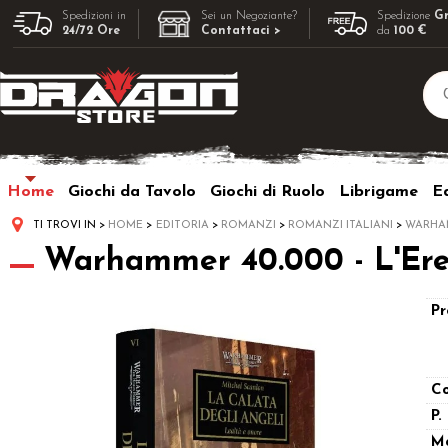
Spedizioni in
Sei un Negoziante?
Spedizione
Gr
24/72 Ore
Contattaci >
da
100 €
Home
Giochi da Tavolo
Giochi di Ruolo
Librigame
Ed
TI TROVI IN
HOME
EDITORIA
ROMANZI
ROMANZI ITALIANI
WARHA
Warhammer 40.000 - L'Eres
Pr
Co
P.
M