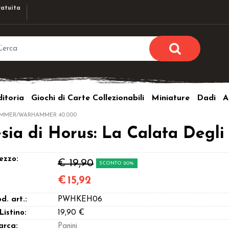
atuita
Sono già r
Per completare l'ordi
itoria
Giochi di Carte Collezionabili
Miniature
Dadi
A
utente e la passwor
pulsante 
MMER/WARHAMMER 40.000
Nome u
ia di Horus: La Calata Degli 
Passw
ezzo:
€ 19,90
SCONTO 20%
€
15,92
d. art.:
PWHKEH06
Hai perso l
 Listino:
19,90 €
arca:
Panini