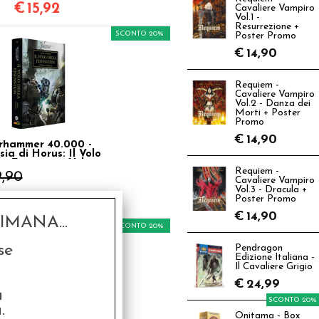
€
15,92
Cavaliere Vampiro
Vol.1 -
Resurrezione +
SCONTO 20%
Poster Promo
€
14,90
Requiem -
Cavaliere Vampiro
Vol.2 - Danza dei
Morti + Poster
Promo
€
14,90
hammer 40.000 -
sia di Horus: Il Volo
la Eisenstein Vol.4
Requiem -
9,90
Cavaliere Vampiro
Vol.3 - Dracula +
€
15,92
Poster Promo
€
14,90
MANA...
SCONTO 20%
se
Pendragon
Edizione Italiana -
Il Cavaliere Grigio
€
24,99
a
SCONTO 20%
.
Onitama - Box