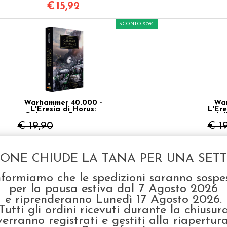
€
15,92
SCONTO 20%
Warhammer 40.000 -
War
L'Eresia di Horus:
L'Ere
Galassia in Fiamme -
del
Vol.3
€ 19,90
€ 1
€
15,92
GONE CHIUDE LA TANA PER UNA SETTI
SCONTO 20%
nformiamo che le spedizioni saranno sospe
per la pausa estiva dal 7 Agosto 2026
e riprenderanno Lunedì 17 Agosto 2026.
Tutti gli ordini ricevuti durante la chiusur
verranno registrati e gestiti alla riapertura