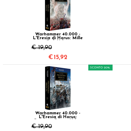
Warhammer 40.000 -
L'Eresia di Horus: Mille
Figli Vol.12
€ 19,90
€
15,92
SCONTO 20%
Warhammer 40.000 -
L'Eresia di Horus:
Prospero Brucia Vol.15
€ 19,90