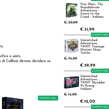
Star Wars: The
Mandalorian
Adventures -
Sworn to the
Creed - Italiano
€ 39,99
€
31,99
SCONTO 20%
Unmatched
Adventures -
te.
TMNT Teenage
Mutant Ninja
Turtles
ifico e unito.
€ 74,99
i di Caliban devono decidere se
€
59,99
SCONTO 20%
Unmatched
Adventures -
TMNT Shredder
Vs Krang -
Italiano
€ 14,99
SCONTO 20%
€
12,00
SCONTO 20%