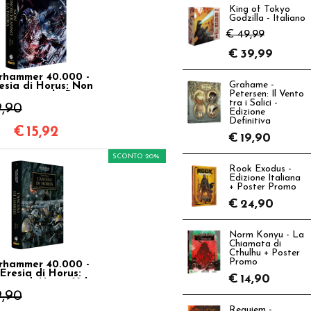
King of Tokyo
Godzilla - Italiano
€ 49,99
€
39,99
hammer 40.000 -
Grahame -
esia di Horus: Non
Petersen: Il Vento
sceranno la Paura
tra i Salici -
Vol.19
9,90
Edizione
Definitiva
€
15,92
€
19,90
SCONTO 20%
Rook Exodus -
Edizione Italiana
+ Poster Promo
€
24,90
Norm Konyu - La
Chiamata di
Cthulhu + Poster
Promo
hammer 40.000 -
'Eresia di Horus:
€
14,90
cesa di Horus Vol.1
9,90
Requiem -