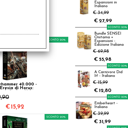
Espansioni in
Italiano
hammer 40.000 -
'Eresia di Horus:
€ 34,99
taglia per l'Abisso
Vol.8
9,90
€
27,99
SCONTO 20%
€
15,92
Bundle SENSEI
Onitama +
SCONTO 20%
Espansioni -
Edizione Italiana
€ 69,98
€
55,98
SCONTO 20%
A Carnivore Did
It! - Italiano
€ 15,99
hammer 40.000 -
'Eresia di Horus:
€
12,80
geli Caduti Vol.11
9,90
SCONTO 20%
Emberheart -
€
15,92
Italiano
€ 39,99
SCONTO 20%
€
31,99