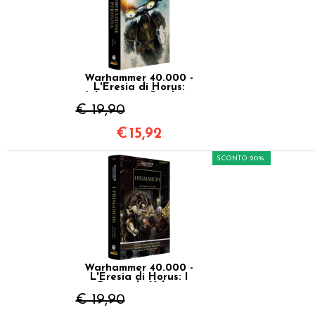
Warhammer 40.000 -
L'Eresia di Horus:
Liberazione Perduta
Vol.18
€ 19,90
€
15,92
SCONTO 20%
Warhammer 40.000 -
L'Eresia di Horus: I
Primarchi Vol.20
€ 19,90