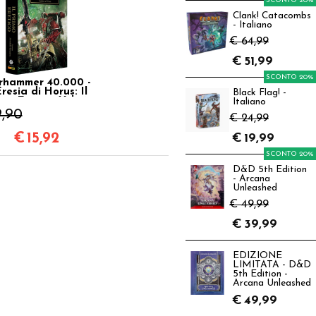
SCONTO 20%
Clank! Catacombs
- Italiano
€ 64,99
€
51,99
SCONTO 20%
hammer 40.000 -
Eresia di Horus: Il
Black Flag! -
imo Eretico Vol.14
Italiano
9,90
€ 24,99
€
15,92
€
19,99
SCONTO 20%
D&D 5th Edition
- Arcana
Unleashed
€ 49,99
€
39,99
EDIZIONE
LIMITATA - D&D
5th Edition -
Arcana Unleashed
€
49,99