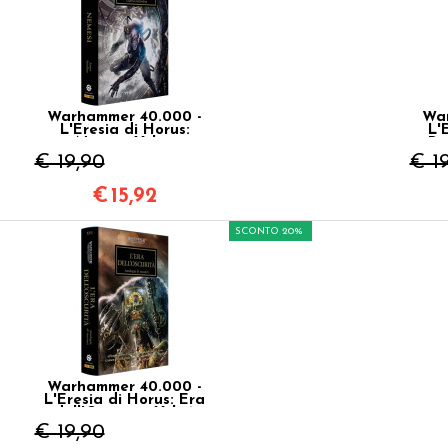
Warhammer 40.000 -
War
L'Eresia di Horus:
L'
Nemesi Vol.13
Pr
€ 19,90
€ 1
€
15,92
SCONTO 20%
Warhammer 40.000 -
L'Eresia di Horus: Era
dell'Oscurità Vol.16
€ 19,90