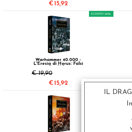
€
15,92
SCONTO 20%
Warhammer 40.000 -
L'Eresia di Horus: Falsi
Dei Vol.2
€ 19,90
€
15,92
IL DRA
SCONTO 20%
I