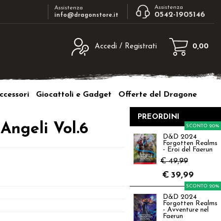
Assistenza
Assistenza
0542-1905146
info@dragonstore.it
Accedi / Registrati
0,00
egistrato
Sono un nuovo cliente
ne inserisci il nome
Se non sei ancora registrato sul nostro
ccessori
Giocattoli e Gadget
Offerte del Dragone
d e poi clicca sul
sito clicca sul pulsante "Registrati"
"Accedi"
PREORDINI
tente:
Angeli Vol.6
SCONTO 20%
D&D 2024
Forgotten Realms
ord:
- Eroi del Faerun
€ 49,99
€
39,99
SCONTO 20%
D&D 2024
a password?
Forgotten Realms
- Avventure nel
Faerun