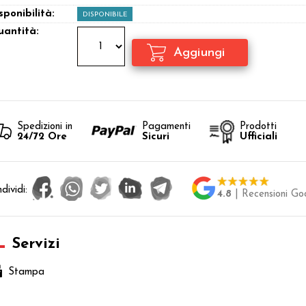
sponibilità:
DISPONIBILE
antità:
Spedizioni in
Pagamenti
Prodotti
24/72 Ore
Sicuri
Ufficiali
dividi:
4.8
| Recensioni Go
Servizi
Stampa