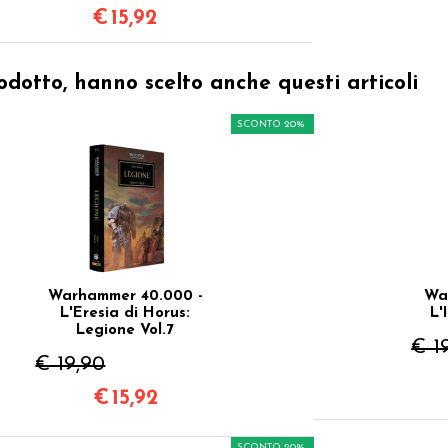
€
15,92
odotto, hanno scelto anche questi articoli
SCONTO 20%
Warhammer 40.000 -
Wa
L'Eresia di Horus:
L'
Legione Vol.7
€ 1
€ 19,90
€
15,92
SCONTO 20%