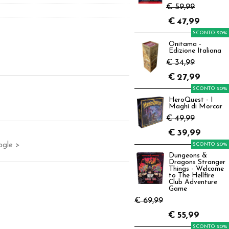
€ 59,99
€
47,99
SCONTO 20%
Onitama -
Edizione Italiana
€ 34,99
€
27,99
SCONTO 20%
HeroQuest - I
Maghi di Morcar
€ 49,99
€
39,99
ogle >
SCONTO 20%
Dungeons &
Dragons Stranger
Things - Welcome
to The Hellfire
Club Adventure
Game
€ 69,99
€
55,99
SCONTO 20%