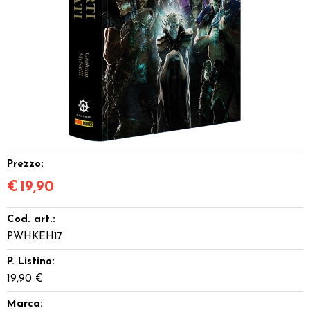
Dadi
Accessori
Giocattoli e Gadget
Offerte del Dragone
Prezzo:
€
19,90
Cod. art.:
PWHKEH17
P. Listino:
19,90 €
Marca: