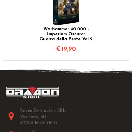
Warhammer 40.000 -
Imperium Oscuro:
Guerra della Peste Vol.2
€
19,90
Raven Distribution SRL
Via Fanin, 30
40026 Imola (BO)