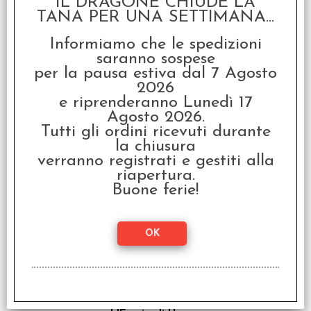
IL DRAGONE CHIUDE LA
TANA PER UNA SETTIMANA...
Informiamo che le spedizioni
saranno sospese
per la pausa estiva dal 7 Agosto
2026
e riprenderanno Lunedì 17
Agosto 2026.
Tutti gli ordini ricevuti durante
Warhammer 40.000 -
L'Eresia di Horus: Storie
la chiusura
d'Eresia Vol.10
verranno registrati e gestiti alla
€
19,90
riapertura.
Buone ferie!
Warhammer 40.000 -