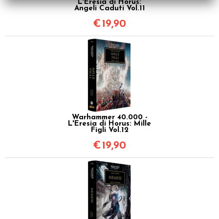
L'Eresia di Horus:
Angeli Caduti Vol.11
€
19,90
Warhammer 40.000 -
L'Eresia di Horus: Mille
Figli Vol.12
€
19,90