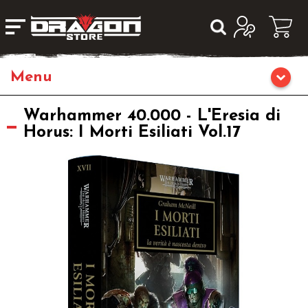
Giochi da Tavolo
Warhammer 40.000 - L'Eresia di
Horus: I Morti Esiliati Vol.17
Giochi di Ruolo
Librigame
Editoria
Giochi di Carte Collezionabili
Miniature