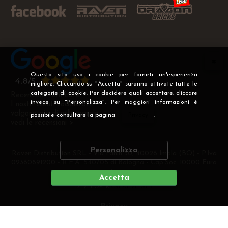
Questo sito usa i cookie per fornirti un'esperienza
migliore. Cliccando su "Accetta" saranno attivate tutte le
categorie di cookie. Per decidere quali accettare, cliccare
Recensioni Verificate
invece su "Personalizza". Per maggiori informazioni è
I nostri clienti soddisfatti
valgono più di mille parole
possibile consultare la pagina
Privacy
.
vedi le recensioni >
Personalizza
Raven Distribution SRL - Via Fanin 30, 40026 Imola (BO) - P.Iva
02360891200 - R.E.A. 540705 di Bologna - Cap.Soc. 10000 Euro
i.v
Accetta
DEVELOPER
CREATIVE WEB
Privacy
Preferenze cookie