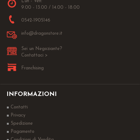
Lun - Ven:
9.00 - 13.00 / 14.00 - 18.00
0542-1905146
info@dragonstore.it
Sei un Negoziante?
Contattaci >
Franchising
INFORMAZIONI
Contatti
Privacy
Spedizione
Pagamento
Condizioni di Vendita