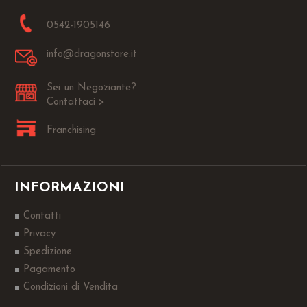
0542-1905146
info@dragonstore.it
Sei un Negoziante?
Contattaci >
Franchising
INFORMAZIONI
Contatti
Privacy
Spedizione
Pagamento
Condizioni di Vendita