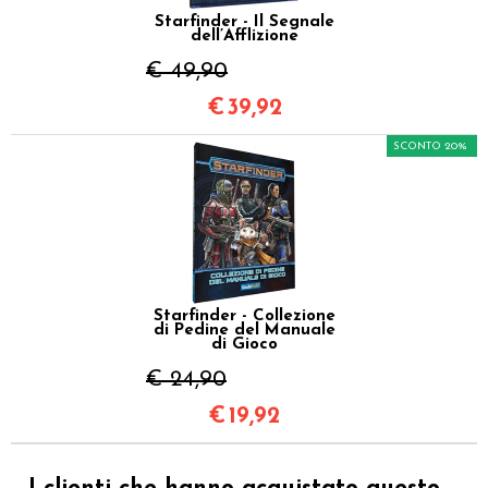
Starfinder - Il Segnale
dell’Afflizione
€ 49,90
€
39,92
SCONTO 20%
Starfinder - Collezione
di Pedine del Manuale
di Gioco
€ 24,90
€
19,92