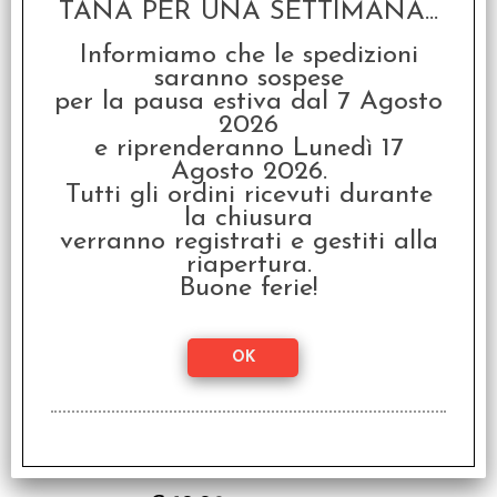
TANA PER UNA SETTIMANA...
Informiamo che le spedizioni
saranno sospese
per la pausa estiva dal 7 Agosto
2026
Starfinder Ciclo dei Soli
Morti 1 - Scontro sulla
e riprenderanno Lunedì 17
Stazione Absalom
Agosto 2026.
€ 19,90
Tutti gli ordini ricevuti durante
la chiusura
€
15,92
verranno registrati e gestiti alla
riapertura.
SCONTO 20%
Buone ferie!
Starfinder Ciclo dei Soli
Morti 2 - Il Tempio dei
Dodici