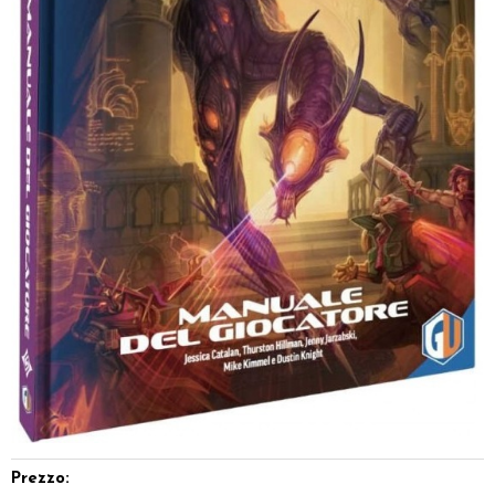
Dadi
Accessori
Giocattoli e Gadget
Offerte del Dragone
Prezzo: