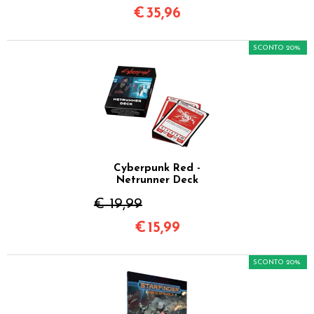
€
35,96
SCONTO 20%
Cyberpunk Red -
Netrunner Deck
€ 19,99
€
15,99
SCONTO 20%