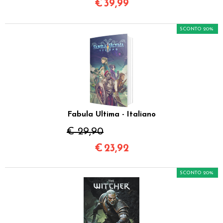
€
39,99
SCONTO 20%
Fabula Ultima - Italiano
€ 29,90
€
23,92
SCONTO 20%