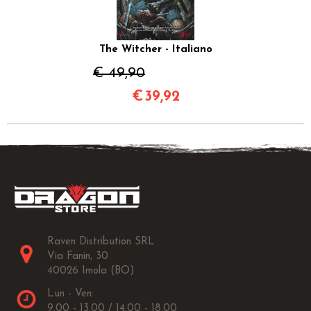
The Witcher - Italiano
€ 49,90
€
39,92
Raven Distribution SRL
Via Fanin, 30
40026 Imola (BO)
Lun - Ven:
9.00 - 13.00 / 14.00 - 18.00