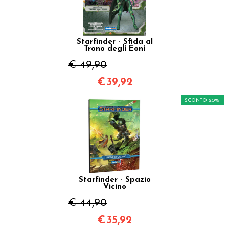
Starfinder - Sfida al
Trono degli Eoni
€ 49,90
€
39,92
SCONTO 20%
Starfinder - Spazio
Vicino
€ 44,90
€
35,92