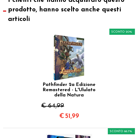
I clienti che hanno acquistato questo
prodotto, hanno scelto anche questi
articoli
SCONTO 20%
Pathfinder 2a Edizione
Remastered - L'Ululato
della Natura
€ 64,99
€
51,99
SCONTO 66.7%