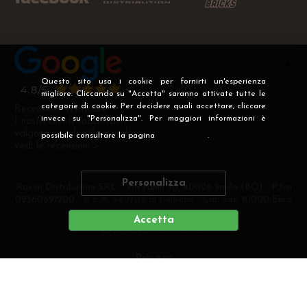
Questo sito usa i cookie per fornirti un'esperienza
migliore. Cliccando su "Accetta" saranno attivate tutte le
categorie di cookie. Per decidere quali accettare, cliccare
Recensioni Verificate
invece su "Personalizza". Per maggiori informazioni è
I nostri clienti soddisfatti
valgono più di mille parole
possibile consultare la pagina
Privacy
.
vedi le recensioni >
Personalizza
Raven Distribution SRL - Via Fanin 30, 40026 Imola (BO) - P.Iva
02360891200 - R.E.A. 540705 di Bologna - Cap.Soc. 10000 Euro
i.v
Accetta
DEVELOPER
CREATIVE WEB
Privacy
Preferenze cookie