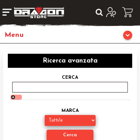
Giochi da Tavolo
Ricerca avanzata
Giochi di Ruolo
CERCA
Librigame
Editoria
MARCA
Giochi di Carte Collezionabili
Miniature