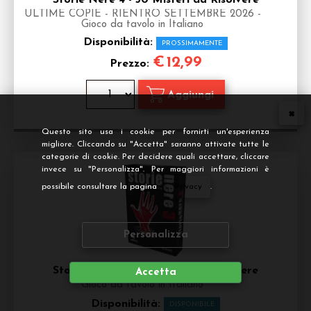
Storie Nere 4 - 50 Misteri da Risolvere
ULTIME COPIE - RIENTRO SETTEMBRE 2026 -
Gioco da tavolo in Italiano
Disponibilità:
PROSSIMAMENTE
€
12,99
Prezzo:
Questo sito usa i cookie per fornirti un'esperienza
migliore. Cliccando su "Accetta" saranno attivate tutte le
categorie di cookie. Per decidere quali accettare, cliccare
invece su "Personalizza". Per maggiori informazioni è
possibile consultare la pagina
Privacy
.
Personalizza
Storie Nere 3 - 50 Misteri da Risolvere
Accetta
Gioco da tavolo in Italiano
Disponibilità:
DISPONIBILE