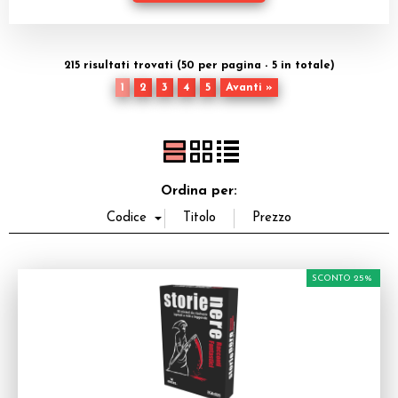
Dadi
Accessori
215 risultati trovati (50 per pagina - 5 in totale)
1
2
3
4
5
Avanti »
Giocattoli e Gadget
Offerte del Dragone
Ordina per:
SCONTO 25%