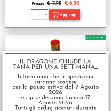
€
6,36
€ 7,95
Prezzo:
SCONTO 20%
IL DRAGONE CHIUDE LA
TANA PER UNA SETTIMANA...
Informiamo che le spedizioni
Zombie Dice - il Gioco di Dadi
saranno sospese
Gioco da tavolo in inglese. Regolamento a breve
per la pausa estiva dal 7 Agosto
disponibile in ITALIANO
2026
Disponibilità:
NON DISPONIBILE
e riprenderanno Lunedì 17
€
12,76
€ 15,95
Prezzo:
Agosto 2026.
Tutti gli ordini ricevuti durante