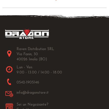
Raven Distribution SRL
Via Fanin, 30
40026 Imola (BO)
Lun - Ven:
9.00 - 13.00 / 14.00 - 18.00
0542-1905146
info@dragonstore.it
Sei un Negoziante?