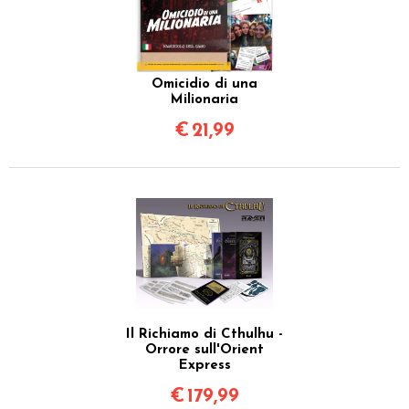
Omicidio di una
Milionaria
€
21,99
Il Richiamo di Cthulhu -
Orrore sull'Orient
Express
€
179,99