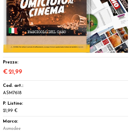
Dadi
Accessori
Giocattoli e Gadget
Offerte del Dragone
Prezzo:
€
21,99
Cod. art.:
ASM7618
P. Listino:
21,99 €
Marca:
Asmodee