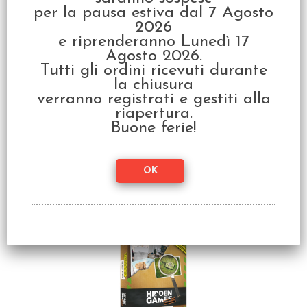
Ucciso Isabella Vega?
per la pausa estiva dal 7 Agosto
2026
€
12,99
e riprenderanno Lunedì 17
Agosto 2026.
Tutti gli ordini ricevuti durante
la chiusura
verranno registrati e gestiti alla
riapertura.
Buone ferie!
Omicidio di una
Milionaria
€
21,99