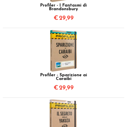
Profiler - I Fantasmi di
Brandonsbury
€
29,99
Profiler - Sparizione ai
Caraibi
€
29,99