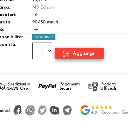
 Listino:
26,99 €
arca:
MS Edizioni
ocatori:
1-6
rata:
90-150 minuti
à:
14+
sponibilità:
DISPONIBILE
antità:
Spedizioni in
Pagamenti
Prodotti
24/72 Ore
Sicuri
Ufficiali
dividi:
4.8
| Recensioni Go