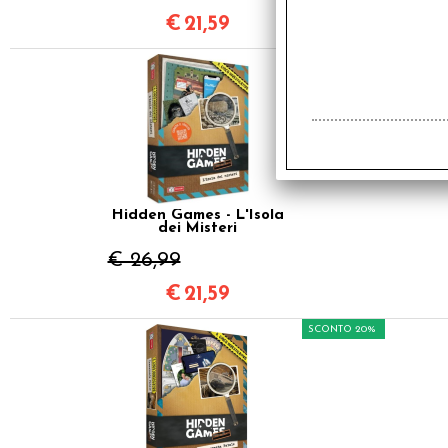
€
21,59
SCONTO 20%
Hidden Games - L'Isola
dei Misteri
€ 26,99
€
21,59
SCONTO 20%