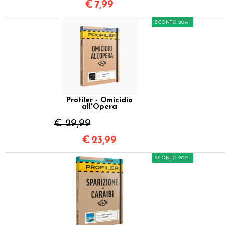
€
7,99
SCONTO 20%
Profiler - Omicidio
all'Opera
€ 29,99
€
23,99
SCONTO 20%