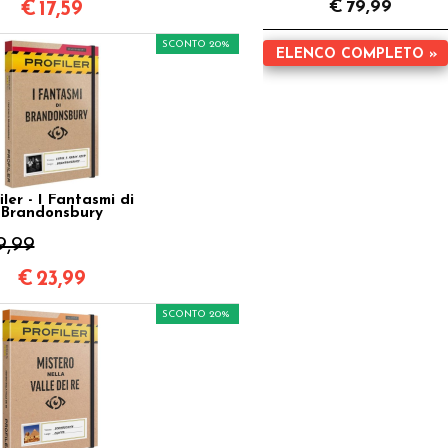
€
79,99
€
17,59
SCONTO 20%
ELENCO COMPLETO »
iler - I Fantasmi di
Brandonsbury
9,99
€
23,99
SCONTO 20%