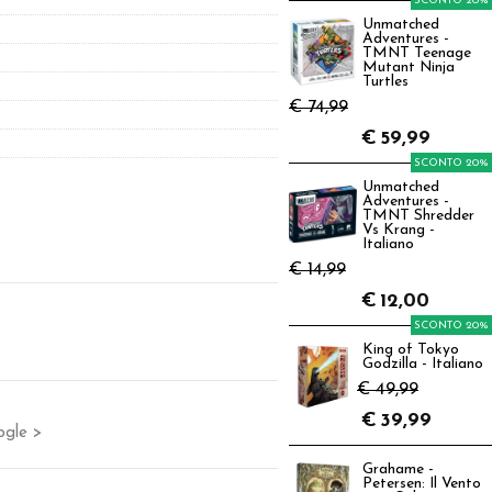
SCONTO 20%
Unmatched
Adventures -
TMNT Teenage
Mutant Ninja
Turtles
€ 74,99
€
59,99
SCONTO 20%
Unmatched
Adventures -
TMNT Shredder
Vs Krang -
Italiano
€ 14,99
€
12,00
SCONTO 20%
King of Tokyo
Godzilla - Italiano
€ 49,99
€
39,99
ogle >
Grahame -
Petersen: Il Vento