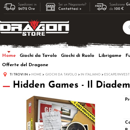
Spedizioni in
Sei un Negoziante?
Spedizione
Gr
24/72 Ore
Contattaci >
da
100 €
Home
Giochi da Tavolo
Giochi di Ruolo
Librigame
F
Offerte del Dragone
TI TROVI IN
HOME
GIOCHI DA TAVOLO
IN ITALIANO
ESCAPE/INVEST
Hidden Games - Il Diadem
Pr
Co