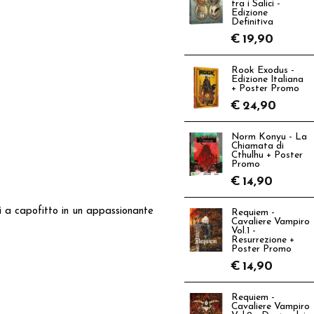
tra i Salici -
Edizione
Definitiva
€
19,90
Rook Exodus -
Edizione Italiana
+ Poster Promo
€
24,90
Norm Konyu - La
Chiamata di
Cthulhu + Poster
Promo
€
14,90
i a capofitto in un appassionante
Requiem -
Cavaliere Vampiro
Vol.1 -
Resurrezione +
Poster Promo
€
14,90
Requiem -
Cavaliere Vampiro