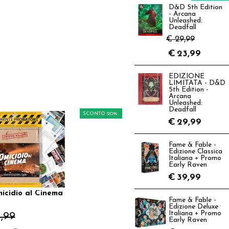
D&D 5th Edition
- Arcana
Unleashed:
Deadfall
€ 29,99
€
23,99
EDIZIONE
LIMITATA - D&D
5th Edition -
Arcana
Unleashed:
Deadfall
SCONTO 20%
€
29,99
Fame & Fable -
Edizione Classica
Italiana + Promo
Early Raven
€
39,99
icidio al Cinema
Fame & Fable -
Edizione Deluxe
Italiana + Promo
1,99
Early Raven