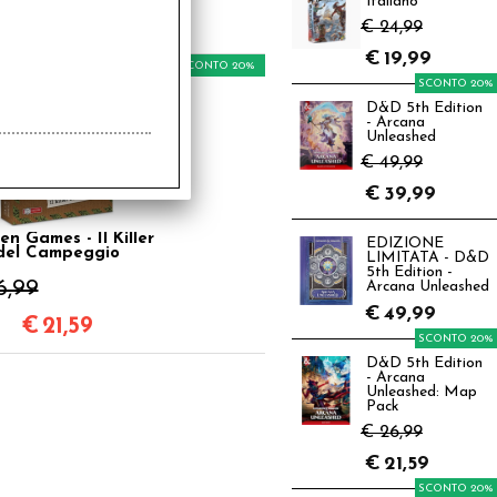
Italiano
€
21,59
€ 24,99
€
19,99
SCONTO 20%
SCONTO 20%
D&D 5th Edition
- Arcana
Unleashed
€ 49,99
€
39,99
en Games - Il Killer
EDIZIONE
del Campeggio
LIMITATA - D&D
5th Edition -
6,99
Arcana Unleashed
€
49,99
€
21,59
SCONTO 20%
D&D 5th Edition
- Arcana
Unleashed: Map
Pack
€ 26,99
€
21,59
SCONTO 20%