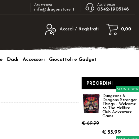
Assistenza
Assistenza
0542-1905146
info@dragonstore.it
Accedi / Registrati
0,00
egistrato
Sono un nuovo cliente
ne inserisci il nome
Se non sei ancora registrato sul nostro
e
Dadi
Accessori
Giocattoli e Gadget
d e poi clicca sul
sito clicca sul pulsante "Registrati"
"Accedi"
tente:
PREORDINI
SCONTO 20%
ord:
Dungeons &
Dragons Stranger
Things - Welcome
to The Hellfire
Club Adventure
Game
€ 69,99
a password?
€
55,99