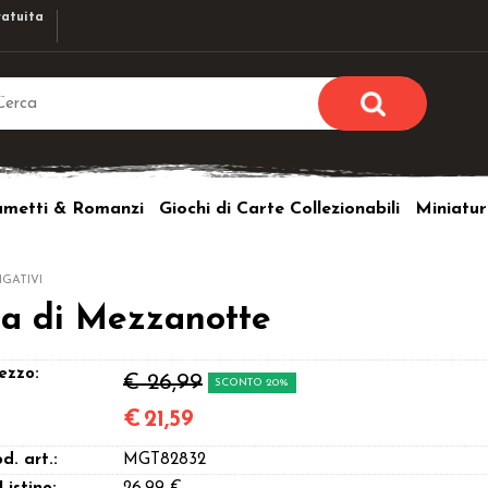
atuita
Sono già r
Per completare l'ordi
umetti & Romanzi
Giochi di Carte Collezionabili
Miniatur
utente e la passwor
pulsante 
Nome u
IGATIVI
a di Mezzanotte
Passw
ezzo:
€ 26,99
SCONTO 20%
€
21,59
Hai perso l
d. art.:
MGT82832