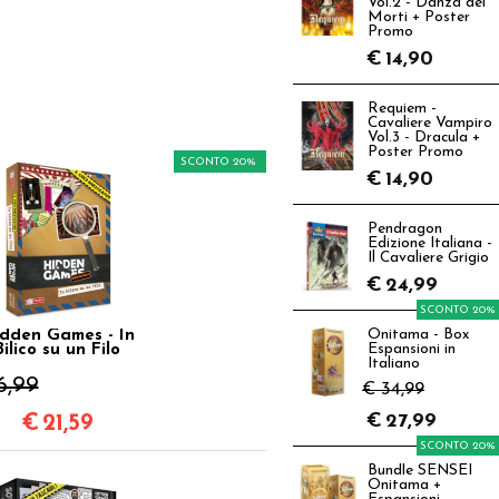
Vol.2 - Danza dei
Morti + Poster
Promo
€
14,90
Requiem -
Cavaliere Vampiro
Vol.3 - Dracula +
Poster Promo
SCONTO 20%
€
14,90
Pendragon
Edizione Italiana -
Il Cavaliere Grigio
€
24,99
SCONTO 20%
dden Games - In
Onitama - Box
Bilico su un Filo
Espansioni in
Italiano
6,99
€ 34,99
€
27,99
€
21,59
SCONTO 20%
Bundle SENSEI
Onitama +