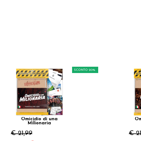
SCONTO 20%
Omicidio di una
Om
Milionaria
€ 21,99
€ 2