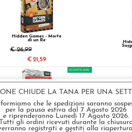
Hidden Games - Morte
di un Re
Hid
Sosp
€ 26,99
Sf
€
21,59
SCONTO 20%
GONE CHIUDE LA TANA PER UNA SETTI
nformiamo che le spedizioni saranno sospe
per la pausa estiva dal 7 Agosto 2026
e riprenderanno Lunedì 17 Agosto 2026.
Hidden Games - Il Giro
Hidd
del Mondo del
Tutti gli ordini ricevuti durante la chiusur
Professor Leonardo
verranno registrati e gestiti alla riapertura
€ 29,99
€ 2