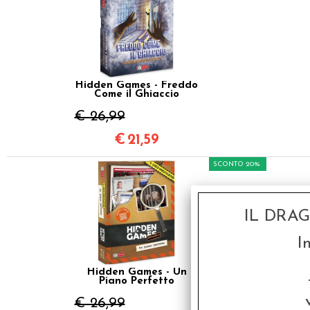
Hidden Games - Freddo
Come il Ghiaccio
€ 26,99
€
21,59
SCONTO 20%
IL DRA
I
Hidden Games - Un
Piano Perfetto
€ 26,99