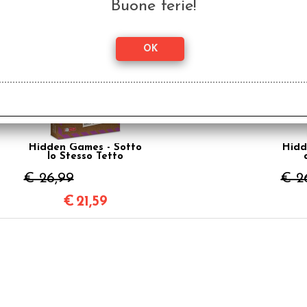
Buone ferie!
€
23,99
SCONTO 20%
Hidden Games - Sotto
Hidd
lo Stesso Tetto
€ 26,99
€ 2
€
21,59