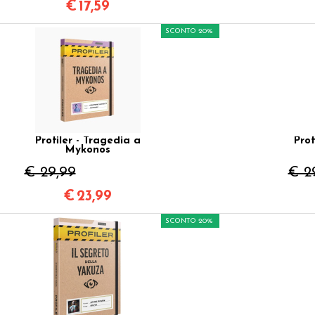
€
17,59
SCONTO 20%
Profiler - Tragedia a
Prof
Mykonos
€ 29,99
€ 2
€
23,99
SCONTO 20%