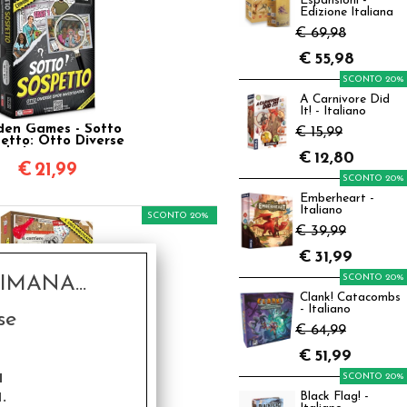
Espansioni -
Edizione Italiana
€ 69,98
€
55,98
SCONTO 20%
A Carnivore Did
It! - Italiano
den Games - Sotto
€ 15,99
etto: Otto Diverse
ide Investigative
€
12,80
€
21,99
SCONTO 20%
Emberheart -
Italiano
SCONTO 20%
€ 39,99
€
31,99
SCONTO 20%
MANA...
Clank! Catacombs
- Italiano
se
€ 64,99
€
51,99
en Games - Delitto
sotto la Neve
a
SCONTO 20%
.
6,99
Black Flag! -