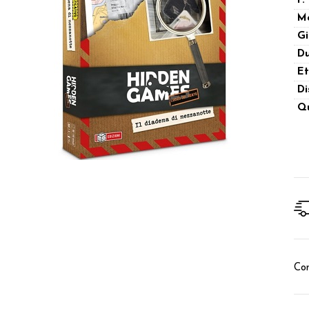
P.
M
Gi
Du
Et
Di
Qu
Con