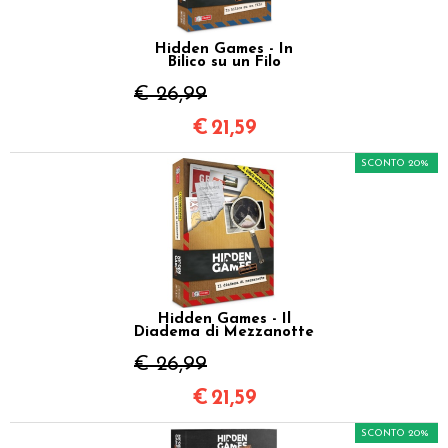
Hidden Games - In
Bilico su un Filo
€ 26,99
€
21,59
SCONTO 20%
Hidden Games - Il
Diadema di Mezzanotte
€ 26,99
€
21,59
SCONTO 20%