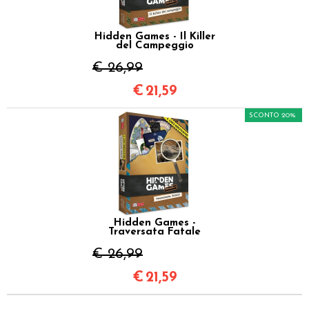
Hidden Games - Il Killer
del Campeggio
€ 26,99
€
21,59
SCONTO 20%
Hidden Games -
Traversata Fatale
€ 26,99
€
21,59