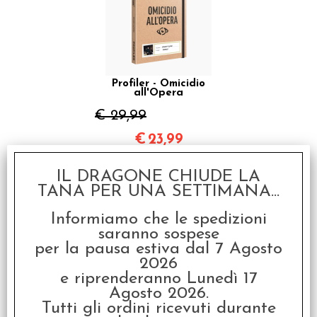
Profiler - Omicidio
all'Opera
€ 29,99
€
23,99
SCONTO 20%
IL DRAGONE CHIUDE LA
TANA PER UNA SETTIMANA...
Informiamo che le spedizioni
saranno sospese
per la pausa estiva dal 7 Agosto
2026
Profiler - Tragedia a
e riprenderanno Lunedì 17
Mykonos
Agosto 2026.
€ 29,99
Tutti gli ordini ricevuti durante