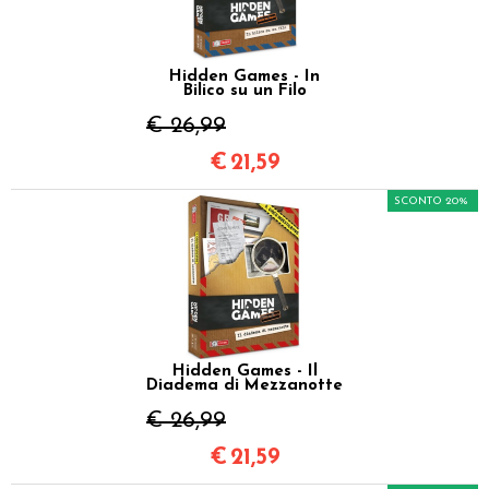
Hidden Games - In
Bilico su un Filo
€ 26,99
€
21,59
SCONTO 20%
Hidden Games - Il
Diadema di Mezzanotte
€ 26,99
€
21,59