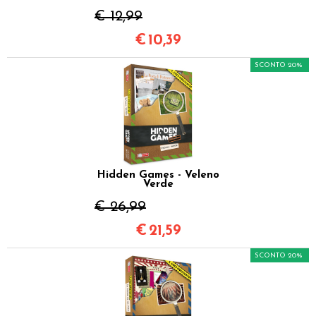
€ 12,99
€
10,39
SCONTO 20%
Hidden Games - Veleno
Verde
€ 26,99
€
21,59
SCONTO 20%