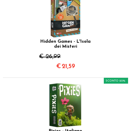
Hidden Games - L'Isola
dei Misteri
€ 26,99
€
21,59
SCONTO 20%