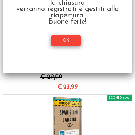
la chiusura
€
23,99
verranno registrati e gestiti alla
riapertura.
SCONTO 20%
Buone ferie!
Profiler - I Fantasmi di
Brandonsbury
€ 29,99
€
23,99
SCONTO 20%