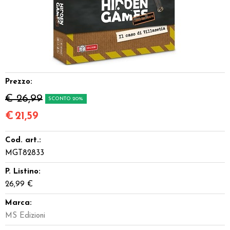
Dadi
Accessori
Giocattoli e Gadget
Prezzo:
Offerte del Dragone
€ 26,99
SCONTO 20%
€
21,59
Cod. art.:
MGT82833
P. Listino:
26,99 €
Marca:
MS Edizioni