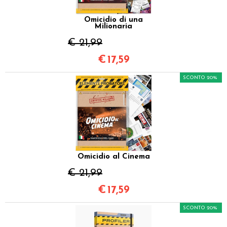
Omicidio di una
Milionaria
€ 21,99
€
17,59
SCONTO 20%
Omicidio al Cinema
€ 21,99
€
17,59
SCONTO 20%