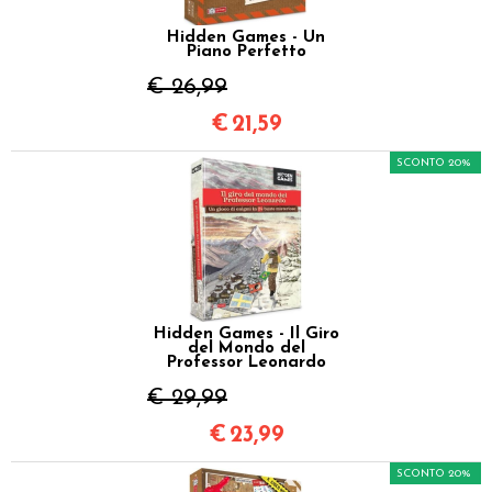
Hidden Games - Un
Piano Perfetto
€ 26,99
€
21,59
SCONTO 20%
Hidden Games - Il Giro
del Mondo del
Professor Leonardo
€ 29,99
€
23,99
SCONTO 20%