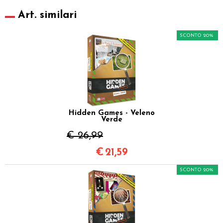
Art. similari
SCONTO 20%
Hidden Games - Veleno
Verde
€ 26,99
€
21,59
SCONTO 20%