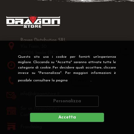
Raven Distribution SRL
Via Fanin, 30
40026 Imola (BO)
Questo sito usa i cookie per fornirti un'esperienza
migliore. Cliccando su "Accetta" saranno attivate tutte le
Lun - Ven:
categorie di cookie. Per decidere quali accettare, cliccare
9.00 - 13.00 / 14.00 - 18.00
invece su "Personalizza". Per maggiori informazioni è
possibile consultare la pagina
Privacy
.
0542-1905146
info@dragonstore.it
Personalizza
Sei un Negoziante?
Contattaci >
Accetta
Franchising