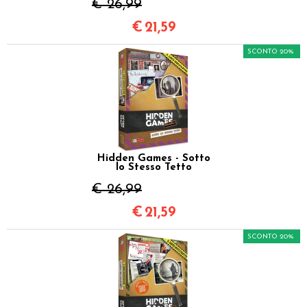
€ 26,99
€
21,59
SCONTO 20%
Hidden Games - Sotto
lo Stesso Tetto
€ 26,99
€
21,59
SCONTO 20%