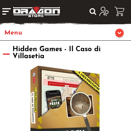
Giochi da Tavolo
Hidden Games - Il Caso di
Villasetia
Giochi di Ruolo
Librigame
Editoria
Giochi di Carte Collezionabili
Miniature