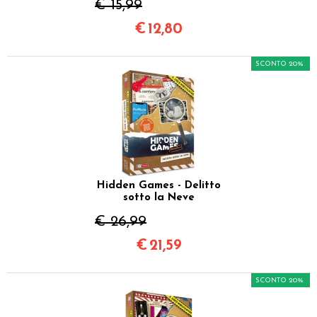
€ 15,99
€
12,80
SCONTO 20%
Hidden Games - Delitto
sotto la Neve
€ 26,99
€
21,59
SCONTO 20%