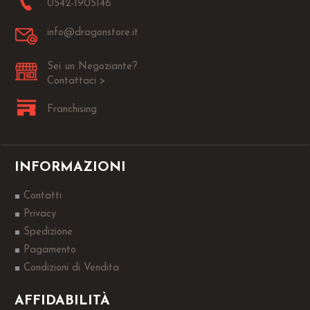
0542-1905146
info@dragonstore.it
Sei un Negoziante?
Contattaci >
Franchising
INFORMAZIONI
Contatti
Privacy
Spedizione
Pagamento
Condizioni di Vendita
AFFIDABILITÀ