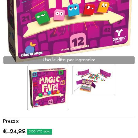
Dadi
Accessori
Giocattoli e Gadget
Offerte del Dragone
Usa le dita per ingrandire
Prezzo:
€ 24,99
SCONTO 20%