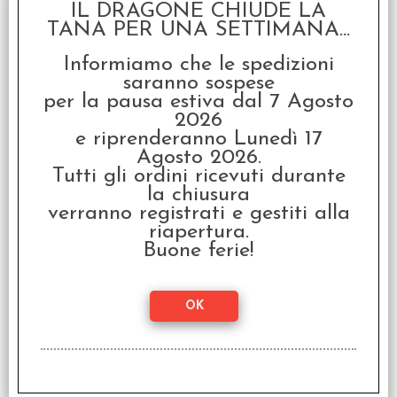
IL DRAGONE CHIUDE LA
Duel for Cardia -
Edizione Italiana
TANA PER UNA SETTIMANA...
€ 14,99
Informiamo che le spedizioni
saranno sospese
€
12,00
per la pausa estiva dal 7 Agosto
2026
SCONTO 20%
e riprenderanno Lunedì 17
Agosto 2026.
Tutti gli ordini ricevuti durante
la chiusura
verranno registrati e gestiti alla
riapertura.
Buone ferie!
Root - Kit dei
Combattenti - La
Compagnia del Fiume
€ 19,99
€
15,99