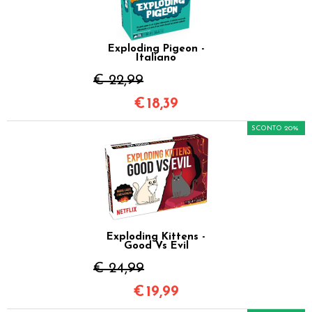
Exploding Pigeon -
Italiano
€ 22,99
€
18,39
SCONTO 20%
Exploding Kittens -
Good Vs Evil
€ 24,99
€
19,99