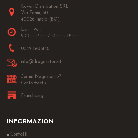
Raven Distribution SRL
Via Fanin, 30
40026 Imola (BO)
Lun - Ven:
9.00 - 13.00 / 14.00 - 18.00
0542-1905146
info@dragonstore.it
Sei un Negoziante?
Contattaci >
Franchising
INFORMAZIONI
Contatti