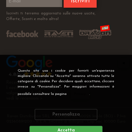
Iscriviti
Iscriviti ti terremo aggiornato sulle nuove uscite,
Offerte, Sconti e molto altro!
Questo sito usa i cookie per fornirti un'esperienza
migliore. Cliccando su "Accetta" saranno attivate tutte le
categorie di cookie. Per decidere quali accettare, cliccare
Recensioni Verificate
invece su "Personalizza". Per maggiori informazioni è
I nostri clienti soddisfatti
valgono più di mille parole
possibile consultare la pagina
Privacy
.
vedi le recensioni >
Personalizza
Raven Distribution SRL - Via Fanin 30, 40026 Imola (BO) - P.Iva
02360891200 - R.E.A. 540705 di Bologna - Cap.Soc. 10000 Euro
i.v
Accetta