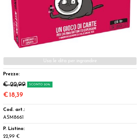
Dadi
Accessori
Giocattoli e Gadget
Offerte del Dragone
Prezzo:
€ 22,99
SCONTO 20%
€
18,39
Cod. art.:
ASM8661
P. Listino:
22,99 €