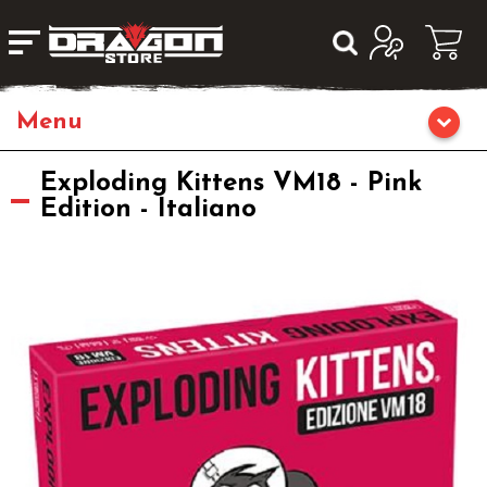
Home
Exploding Kittens VM18 - Pink
Edition - Italiano
Giochi di Ruolo
Librigame
Fumetti & Romanzi
Giochi di Carte Collezionabili
Miniature