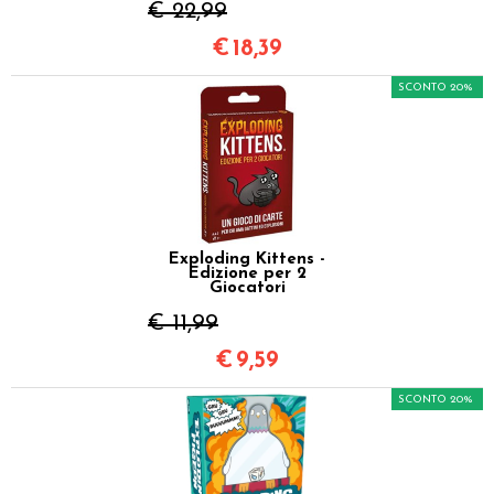
€ 22,99
€
18,39
SCONTO 20%
Exploding Kittens -
Edizione per 2
Giocatori
€ 11,99
€
9,59
SCONTO 20%