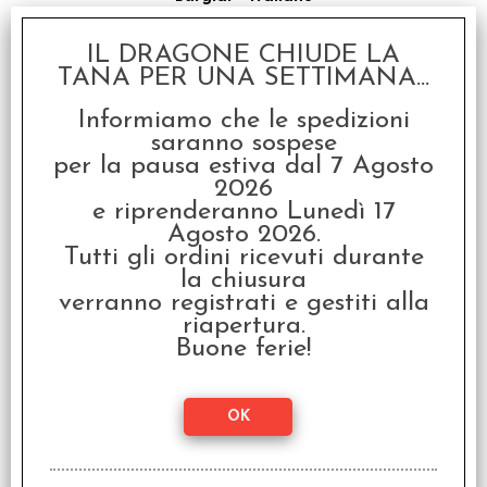
€ 26,99
IL DRAGONE CHIUDE LA
€
21,59
TANA PER UNA SETTIMANA...
SCONTO 20%
Informiamo che le spedizioni
saranno sospese
per la pausa estiva dal 7 Agosto
2026
e riprenderanno Lunedì 17
Agosto 2026.
Tutti gli ordini ricevuti durante
la chiusura
Exploding Kittens - Il
Gioco da Tavolo
verranno registrati e gestiti alla
riapertura.
€ 29,99
Buone ferie!
€
23,99
SCONTO 20%