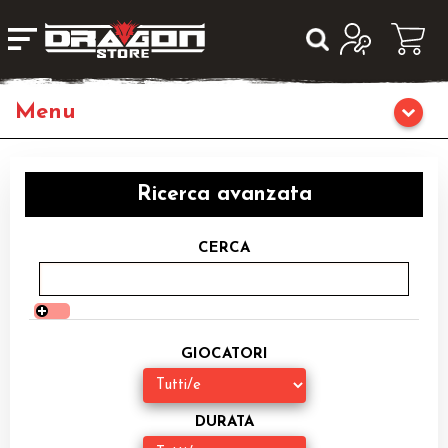
Home
Ricerca avanzata
Giochi di Ruolo
CERCA
Librigame
Editoria
GIOCATORI
Giochi di Carte Collezionabili
Miniature
DURATA