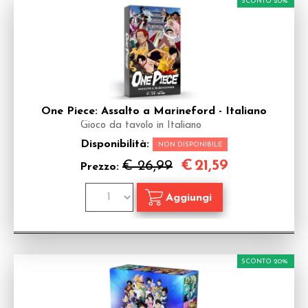
SCONTO 20%
One Piece: Assalto a Marineford - Italiano
Gioco da tavolo in Italiano
Disponibilità:
NON DISPONIBILE
€
21,59
€ 26,99
Prezzo:
SCONTO 20%