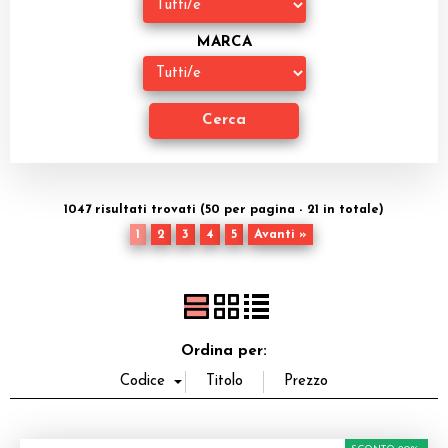
Dadi
MARCA
Accessori
Giocattoli e Gadget
Offerte del Dragone
1047 risultati trovati (50 per pagina - 21 in totale)
1
2
3
4
5
Avanti »
Ordina per: