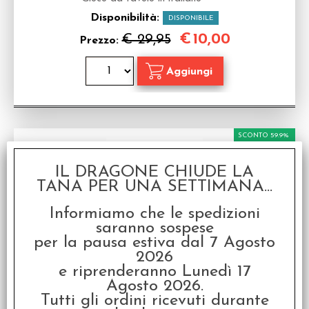
Disponibilità:
DISPONIBILE
€
10,00
€ 29,95
Prezzo:
SCONTO 59.9%
IL DRAGONE CHIUDE LA
TANA PER UNA SETTIMANA...
Informiamo che le spedizioni
saranno sospese
per la pausa estiva dal 7 Agosto
AMMACCATO - Trovami - Looney Tunes
2026
Gioco da tavolo in italiano
e riprenderanno Lunedì 17
Disponibilità:
DISPONIBILE
Agosto 2026.
Tutti gli ordini ricevuti durante
€
10,00
€ 24,95
Prezzo: