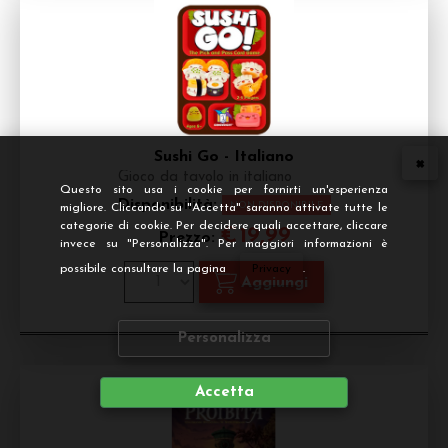
Sushi Go - Italiano
Gioco da tavolo in italiano
Questo sito usa i cookie per fornirti un'esperienza
Disponibilità:
NON DISPONIBILE
migliore. Cliccando su "Accetta" saranno attivate tutte le
categorie di cookie. Per decidere quali accettare, cliccare
€
19,99
Prezzo:
invece su "Personalizza". Per maggiori informazioni è
possibile consultare la pagina
Privacy
.
Personalizza
Accetta