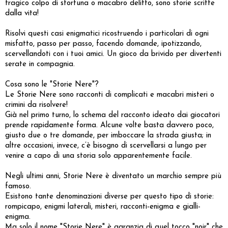
tragico colpo di sfortuna o macabro delitto, sono storie scritte
dalla vita!
Risolvi questi casi enigmatici ricostruendo i particolari di ogni
misfatto, passo per passo, facendo domande, ipotizzando,
scervellandoti con i tuoi amici. Un gioco da brivido per divertenti
serate in compagnia.
Cosa sono le "Storie Nere"?
Le Storie Nere sono racconti di complicati e macabri misteri o
crimini da risolvere!
Già nel primo turno, lo schema del racconto ideato dai giocatori
prende rapidamente forma. Alcune volte basta davvero poco,
giusto due o tre domande, per imboccare la strada giusta; in
altre occasioni, invece, c’è bisogno di scervellarsi a lungo per
venire a capo di una storia solo apparentemente facile.
Negli ultimi anni, Storie Nere è diventato un marchio sempre più
famoso.
Esistono tante denominazioni diverse per questo tipo di storie:
rompicapo, enigmi laterali, misteri, racconti-enigma e gialli-
enigma.
Ma solo il nome "Storie Nere" è garanzia di quel tocco "noir" che