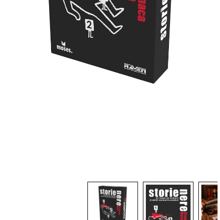
Dadi
Accessori
Giocattoli e Gadget
Offerte del Dragone