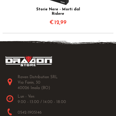
Storie Nere - Morti dal
Ridere
€
12,99
Raven Distribution SRL
Via Fanin, 30
40026 Imola (BO)
Lun - Ven:
9.00 - 13.00 / 14.00 - 18.00
0542-1905146