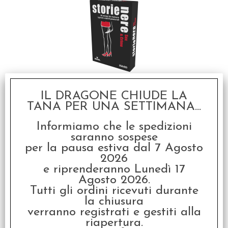
Storie Nere - Sex &
Crime
IL DRAGONE CHIUDE LA
€
12,99
TANA PER UNA SETTIMANA...
Informiamo che le spedizioni
saranno sospese
per la pausa estiva dal 7 Agosto
2026
e riprenderanno Lunedì 17
Agosto 2026.
Tutti gli ordini ricevuti durante
la chiusura
Storie Nere - Racconti
verranno registrati e gestiti alla
Fantastici
riapertura.
€
12,99