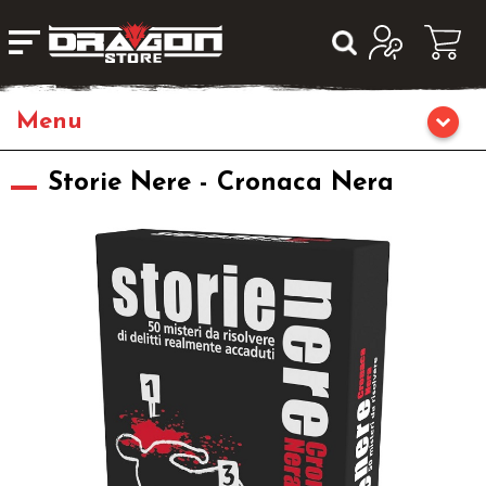
Home
Storie Nere - Cronaca Nera
Giochi di Ruolo
Librigame
Editoria
Giochi di Carte Collezionabili
Miniature