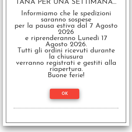
TANA PER UNA SETTIMANA...
Informiamo che le spedizioni
I clienti che hanno acquistato questo
saranno sospese
prodotto, hanno scelto anche questi
per la pausa estiva dal 7 Agosto
2026
articoli
e riprenderanno Lunedì 17
Agosto 2026.
Tutti gli ordini ricevuti durante
la chiusura
verranno registrati e gestiti alla
riapertura.
Buone ferie!
Orrore sull'Orient
Express - Il Gioco da
Tavolo
€
169,99