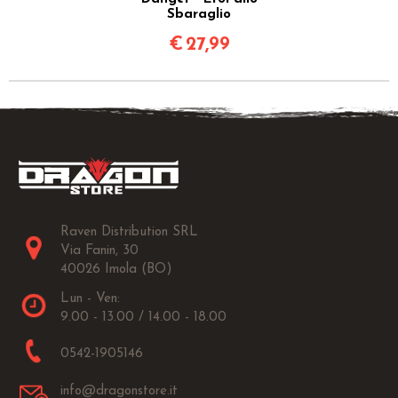
Sbaraglio
€
27,99
Raven Distribution SRL
Via Fanin, 30
40026 Imola (BO)
Lun - Ven:
9.00 - 13.00 / 14.00 - 18.00
0542-1905146
info@dragonstore.it