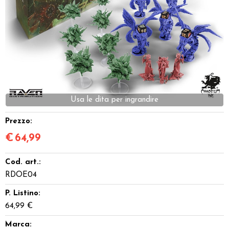
Dadi
Accessori
Giocattoli e Gadget
Offerte del Dragone
Prezzo:
€
64,99
Cod. art.:
RDOE04
P. Listino:
64,99 €
Marca: