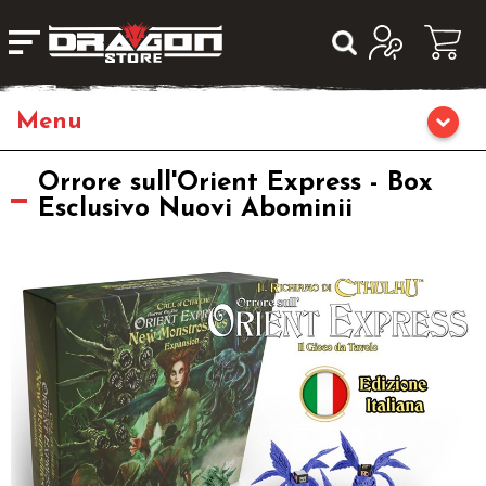
Home
Orrore sull'Orient Express - Box
Esclusivo Nuovi Abominii
Giochi di Ruolo
Librigame
Editoria
Giochi di Carte Collezionabili
Miniature