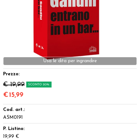
Dadi
Accessori
Giocattoli e Gadget
Offerte del Dragone
Usa le dita per ingrandire
Prezzo:
€ 19,99
SCONTO 20%
€
15,99
Cod. art.:
ASM0191
P. Listino:
19,99 €