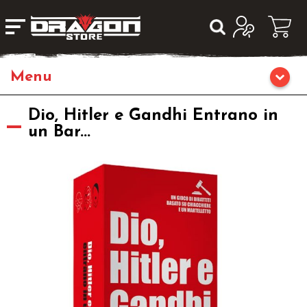
Giochi da Tavolo
Dio, Hitler e Gandhi Entrano in
un Bar...
Giochi di Ruolo
Librigame
Editoria
Giochi di Carte Collezionabili
Miniature