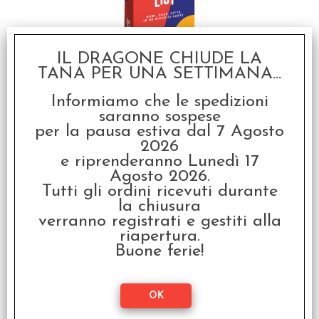
Crack List - Nomi, Cose,
IL DRAGONE CHIUDE LA
Città in un Gioco di
TANA PER UNA SETTIMANA...
Carte
Informiamo che le spedizioni
€ 22,99
saranno sospese
€
18,39
per la pausa estiva dal 7 Agosto
2026
e riprenderanno Lunedì 17
SCONTO 20%
Agosto 2026.
Tutti gli ordini ricevuti durante
la chiusura
verranno registrati e gestiti alla
riapertura.
Buone ferie!
Zombicide Chronicles -
La Strada per il
Paradiso