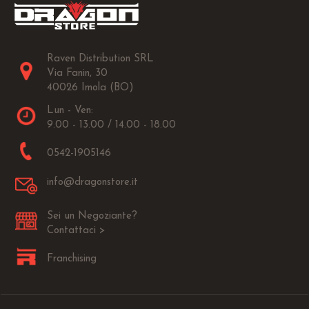
Raven Distribution SRL
Via Fanin, 30
40026 Imola (BO)
Lun - Ven:
9.00 - 13.00 / 14.00 - 18.00
0542-1905146
info@dragonstore.it
Sei un Negoziante?
Contattaci >
Franchising