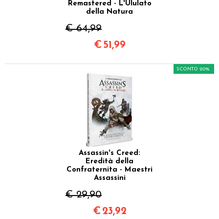
Remastered - L'Ululato
della Natura
€ 64,99
€
51,99
SCONTO 20%
Assassin's Creed:
Eredità della
Confraternita - Maestri
Assassini
€ 29,90
€
23,92