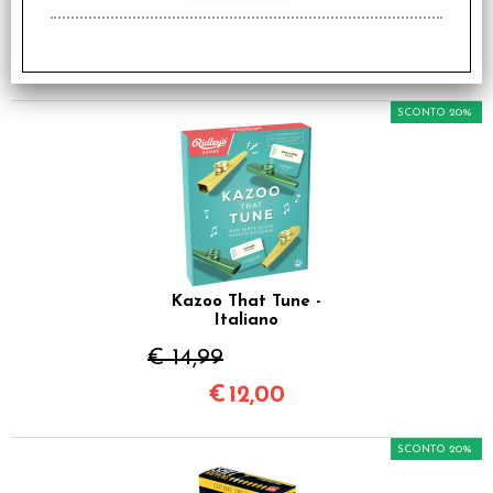
€ 39,90
€
31,92
SCONTO 20%
Kazoo That Tune -
Italiano
€ 14,99
€
12,00
SCONTO 20%