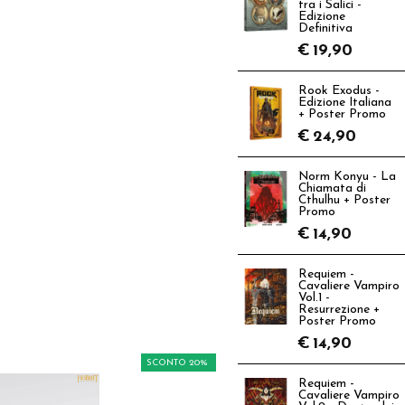
tra i Salici -
Edizione
Definitiva
€
19,90
Rook Exodus -
Edizione Italiana
+ Poster Promo
€
24,90
Norm Konyu - La
Chiamata di
Cthulhu + Poster
Promo
€
14,90
Requiem -
Cavaliere Vampiro
Vol.1 -
Resurrezione +
Poster Promo
€
14,90
SCONTO 20%
Requiem -
Cavaliere Vampiro