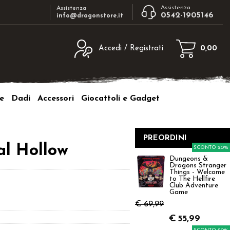
Assistenza
Assistenza
0542-1905146
info@dragonstore.it
Accedi / Registrati
0,00
egistrato
Sono un nuovo cliente
ne inserisci il nome
Se non sei ancora registrato sul nostro
e
Dadi
Accessori
Giocattoli e Gadget
d e poi clicca sul
sito clicca sul pulsante "Registrati"
"Accedi"
tente:
PREORDINI
al Hollow
SCONTO 20%
ord:
Dungeons &
Dragons Stranger
Things - Welcome
to The Hellfire
Club Adventure
Game
€ 69,99
a password?
€
55,99