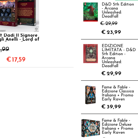
D&D 5th Edition
- Arcana
Unleashed:
Deadfall
€ 29,99
€
23,99
t Dadi Il Signore
li Anelli - Lord of
he Rings: Gondor
EDIZIONE
1,99
LIMITATA - D&D
5th Edition -
Arcana
€
17,59
Unleashed:
Deadfall
€
29,99
Fame & Fable -
Edizione Classica
Italiana + Promo
Early Raven
€
39,99
Fame & Fable -
Edizione Deluxe
Italiana + Promo
Early Raven