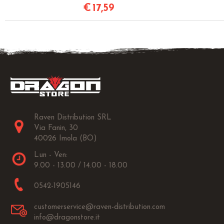
€
17,59
Raven Distribution SRL
Via Fanin, 30
40026 Imola (BO)
Lun - Ven:
9.00 - 13.00 / 14.00 - 18.00
0542-1905146
customerservice@raven-distribution.com
info@dragonstore.it