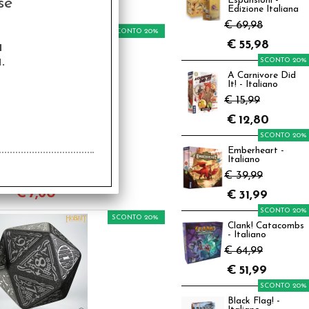
se
Espansioni -
€
7,60
Edizione Italiana
€ 69,98
SCONTO 20%
a
€
55,98
.
SCONTO 20%
A Carnivore Did
It! - Italiano
€ 15,99
€
12,80
SCONTO 20%
20 Segnapunti
gante - Il Signore
Emberheart -
egli Anelli - The
Italiano
bit: Radiant TCG
,50
€ 39,99
€
7,60
€
31,99
SCONTO 20%
SCONTO 20%
Clank! Catacombs
- Italiano
€ 64,99
€
51,99
SCONTO 20%
Black Flag! -