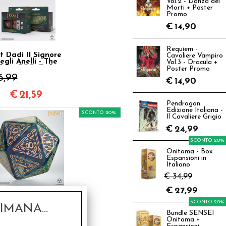
Vol.2 - Danza dei
Morti + Poster
Promo
€
14,90
Requiem -
t Dadi Il Signore
Cavaliere Vampiro
egli Anelli - The
Vol.3 - Dracula +
bbit TCG: Ember
Poster Promo
Hearth
6,99
€
14,90
€
21,59
Pendragon
Edizione Italiana -
SCONTO 20%
Il Cavaliere Grigio
€
24,99
SCONTO 20%
Onitama - Box
Espansioni in
Italiano
€ 34,99
€
27,99
20 Segnapunti
gante - Il Signore
SCONTO 20%
egli Anelli - The
MANA...
bit: Tideborn TCG
,50
Bundle SENSEI
Onitama +