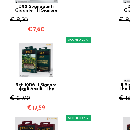
D20 Segnapunti
D
Gigante - Il Signore
Gi
degli Anelli - The
d
Hobbit: Ember TCG
Ho
€ 9,50
€ 9
€
7,60
SCONTO 20%
Set 10D6 Il Signore
Il S
degli Anelli - The
The 
Hobbit TCG: Goblins
P
€ 21,99
€ 13
€
17,59
SCONTO 20%