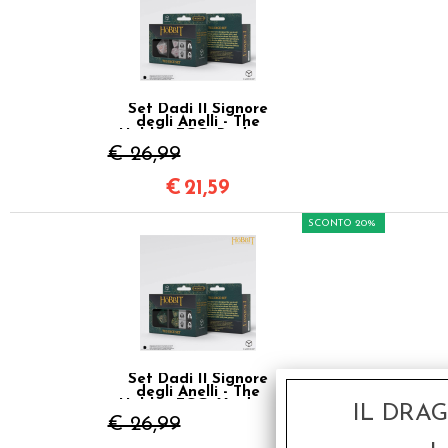
Set Dadi Il Signore
degli Anelli - The
Hobbit TCG: Radiant
Dawn
€ 26,99
€
21,59
SCONTO 20%
Set Dadi Il Signore
degli Anelli - The
Hobbit TCG: Verdant
IL DRA
Grove
€ 26,99