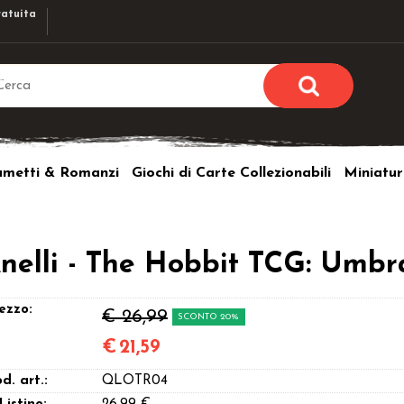
atuita
Sono già r
Per completare l'ordi
umetti & Romanzi
Giochi di Carte Collezionabili
Miniatur
utente e la passwor
pulsante 
Nome u
Anelli - The Hobbit TCG: Umbr
Passw
ezzo:
€ 26,99
SCONTO 20%
€
21,59
Hai perso l
d. art.:
QLOTR04