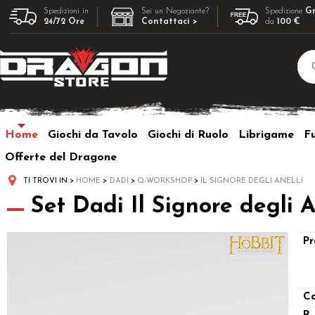
Spedizioni in
Sei un Negoziante?
Spedizione
Gr
24/72 Ore
Contattaci >
da
100 €
Home
Giochi da Tavolo
Giochi di Ruolo
Librigame
F
Offerte del Dragone
TI TROVI IN
HOME
DADI
Q-WORKSHOP
IL SIGNORE DEGLI ANELLI
Set Dadi Il Signore degli 
Pr
Co