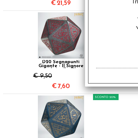
I
€
21,59
SCONTO 20%
D20 Segnapunti
Gigante - Il Signore
degli Anelli - The
Hobbit: Lunaris TCG
€ 9,50
€
7,60
SCONTO 20%