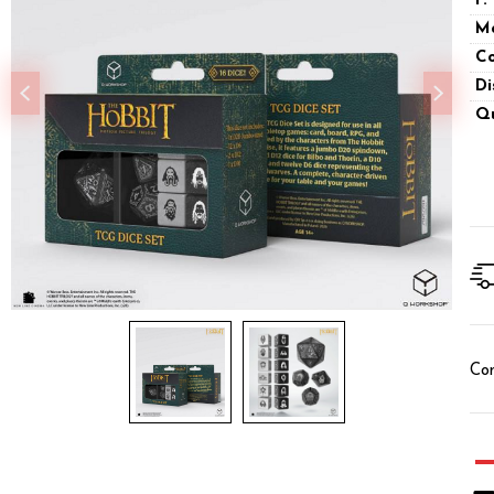
P.
M
Co
Di
Qu
Con