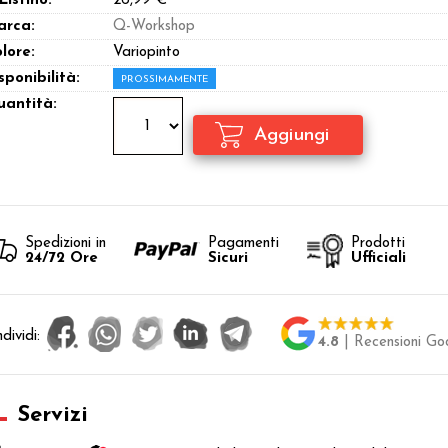
 Listino:
26,99 €
arca:
Q-Workshop
lore:
Variopinto
sponibilità:
PROSSIMAMENTE
antità:
Spedizioni in
Pagamenti
Prodotti
24/72 Ore
Sicuri
Ufficiali
dividi:
4.8
| Recensioni Go
Servizi