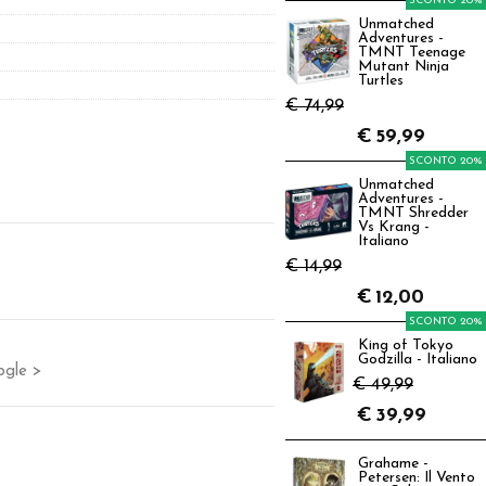
SCONTO 20%
Unmatched
Adventures -
TMNT Teenage
Mutant Ninja
Turtles
€ 74,99
€
59,99
SCONTO 20%
Unmatched
Adventures -
TMNT Shredder
Vs Krang -
Italiano
€ 14,99
€
12,00
SCONTO 20%
King of Tokyo
Godzilla - Italiano
ogle >
€ 49,99
€
39,99
Grahame -
Petersen: Il Vento