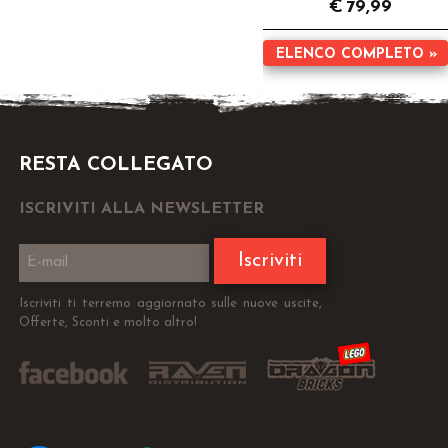
€
79,99
ELENCO COMPLETO »
RESTA COLLEGATO
ISCRIVITI ALLA NEWSLETTER
Iscriviti
Iscriviti ti terremo aggiornato sulle nuove uscite,
Offerte, Sconti e molto altro!