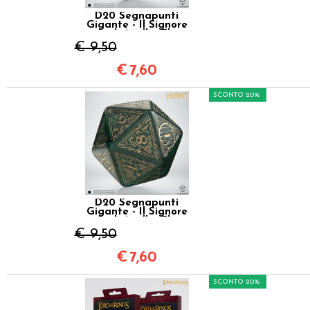
D20 Segnapunti
Gigante - Il Signore
degli Anelli - The
Hobbit: Aether TCG
€ 9,50
€
7,60
SCONTO 20%
D20 Segnapunti
Gigante - Il Signore
degli Anelli - The
Hobbit: Verdant TCG
€ 9,50
€
7,60
SCONTO 20%