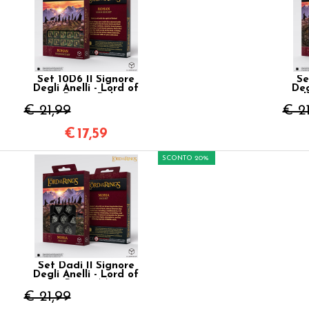
Set 10D6 Il Signore
Se
Degli Anelli - Lord of
Deg
the Rings: Rohan
t
€ 21,99
€ 2
€
17,59
SCONTO 20%
Set Dadi Il Signore
Degli Anelli - Lord of
the Rings: Moria
€ 21,99