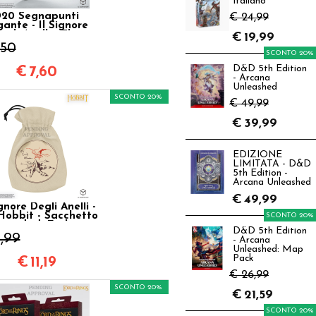
Italiano
20 Segnapunti
€ 24,99
gante - Il Signore
egli Anelli - The
€
19,99
bbit: Umbral TCG
,50
SCONTO 20%
D&D 5th Edition
€
7,60
- Arcana
Unleashed
SCONTO 20%
€ 49,99
€
39,99
EDIZIONE
LIMITATA - D&D
5th Edition -
Arcana Unleashed
€
49,99
ignore Degli Anelli -
Hobbit - Sacchetto
SCONTO 20%
ortadadi Erebor
D&D 5th Edition
,99
- Arcana
Unleashed: Map
Pack
€
11,19
€ 26,99
SCONTO 20%
€
21,59
SCONTO 20%