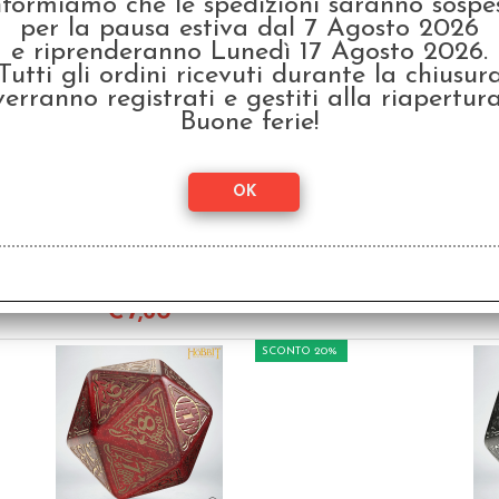
nformiamo che le spedizioni saranno sospe
€
7,60
per la pausa estiva dal 7 Agosto 2026
e riprenderanno Lunedì 17 Agosto 2026.
SCONTO 20%
Tutti gli ordini ricevuti durante la chiusur
verranno registrati e gestiti alla riapertura
Buone ferie!
D20 Segnapunti
D
Gigante - Il Signore
Gi
degli Anelli - The
d
Hobbit: Solaris TCG
Hob
€ 9,50
€ 9
€
7,60
SCONTO 20%