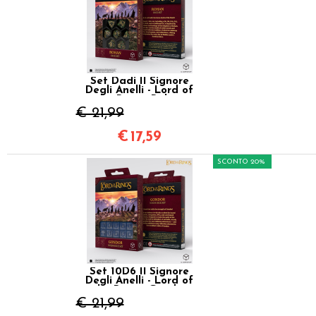
Set Dadi Il Signore
Degli Anelli - Lord of
the Rings: Rohan
€ 21,99
€
17,59
SCONTO 20%
Set 10D6 Il Signore
Degli Anelli - Lord of
the Rings: Gondor
€ 21,99