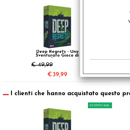
SCONTO 20%
Deep Regrets - Uno
Sventurato Gioco di
Pesca
€ 49,99
€
39,99
I clienti che hanno acquistato questo pr
SCONTO 20%