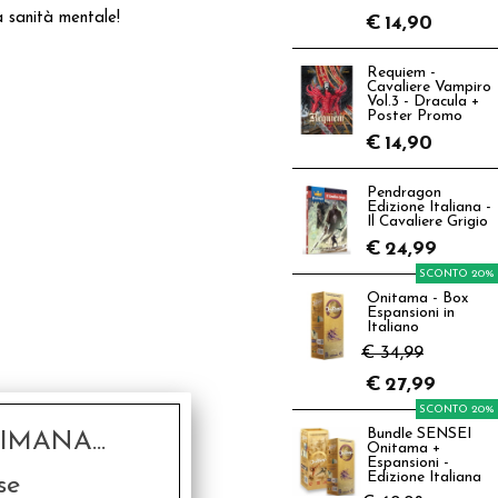
a sanità mentale!
€
14,90
Requiem -
Cavaliere Vampiro
Vol.3 - Dracula +
Poster Promo
€
14,90
Pendragon
Edizione Italiana -
Il Cavaliere Grigio
€
24,99
SCONTO 20%
Onitama - Box
Espansioni in
Italiano
€ 34,99
€
27,99
SCONTO 20%
Bundle SENSEI
MANA...
Onitama +
Espansioni -
Edizione Italiana
se