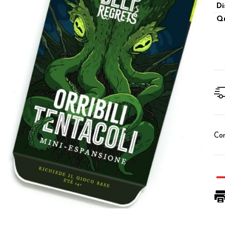
Di
Qu
Con