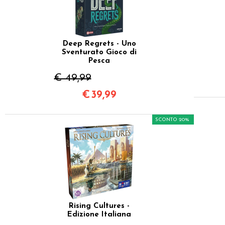
Deep Regrets - Uno
Sventurato Gioco di
Pesca
€ 49,99
€
39,99
SCONTO 20%
Rising Cultures -
Edizione Italiana