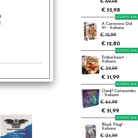
€ 69,98
€
55,98
a
SCONTO 20%
.
A Carnivore Did
It! - Italiano
€ 15,99
€
12,80
SCONTO 20%
Emberheart -
Italiano
€ 39,99
€
31,99
SCONTO 20%
Clank! Catacombs
- Italiano
€ 64,99
€
51,99
SCONTO 20%
Black Flag! -
Italiano
€ 24,99