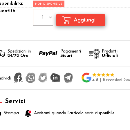
sponibilità:
NON DISPONIBILE
antità:
Spedizioni in
Pagamenti
Prodotti
24/72 Ore
Sicuri
Ufficiali
dividi:
4.8
| Recensioni Go
Servizi
Stampa
Avvisami quando l'articolo sarà disponibile