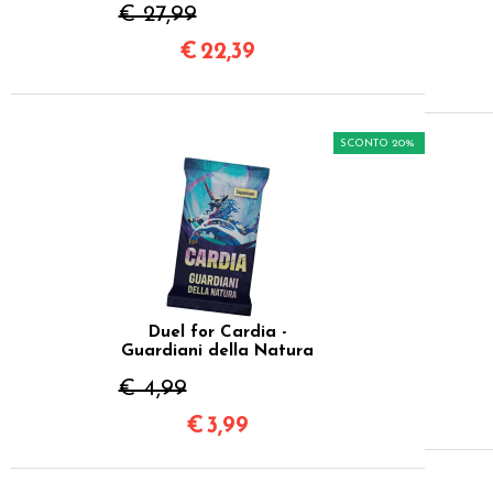
€ 27,99
€
22,39
SCONTO 20%
Duel for Cardia -
Guardiani della Natura
€ 4,99
€
3,99