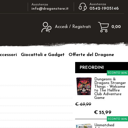
Assistenza
Assistenza
0542-1905146
info@dragonstore.it
Accedi / Registrati
0,00
egistrato
Sono un nuovo cliente
ne inserisci il nome
Se non sei ancora registrato sul nostro
ccessori
Giocattoli e Gadget
Offerte del Dragone
d e poi clicca sul
sito clicca sul pulsante "Registrati"
"Accedi"
PREORDINI
tente:
SCONTO 20%
Dungeons &
Dragons Stranger
ord:
Things - Welcome
to The Hellfire
Club Adventure
Game
€ 69,99
€
55,99
a password?
SCONTO 20%
Unmatched