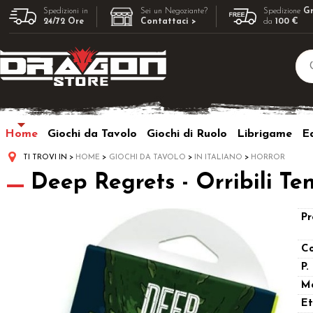
Spedizioni in
Sei un Negoziante?
Spedizione
Gr
24/72 Ore
Contattaci >
da
100 €
Home
Giochi da Tavolo
Giochi di Ruolo
Librigame
Ed
TI TROVI IN
HOME
GIOCHI DA TAVOLO
IN ITALIANO
HORROR
Deep Regrets - Orribili Te
Pr
Co
P.
M
Et