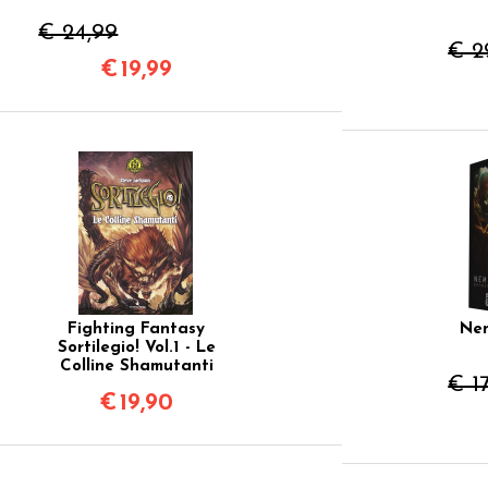
€ 24,99
€ 2
€
19,99
Fighting Fantasy
Nem
Sortilegio! Vol.1 - Le
Colline Shamutanti
€ 1
€
19,90