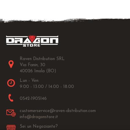
Raven Distribution SRL
Via Fanin, 30
40026 Imola (BO)
Lun - Ven:
9.00 - 13.00 / 14.00 - 18.00
0542-1905146
customerservice@raven-distribution.com
info@dragonstore.it
Sei un Negoziante?