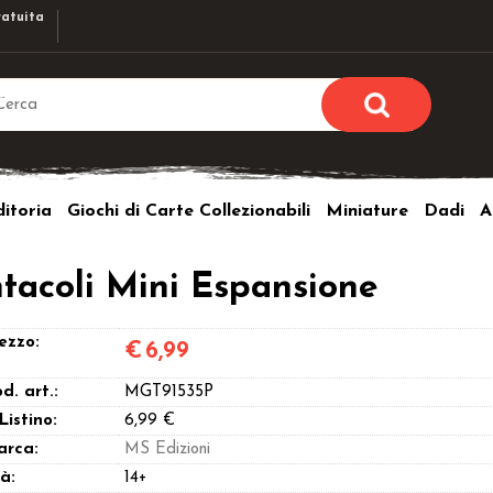
atuita
Sono già r
Per completare l'ordi
itoria
Giochi di Carte Collezionabili
Miniature
Dadi
A
utente e la passwor
pulsante 
Nome u
ntacoli Mini Espansione
Passw
ezzo:
€
6,99
d. art.:
MGT91535P
 Listino:
6,99 €
arca:
MS Edizioni
Hai perso l
à:
14+