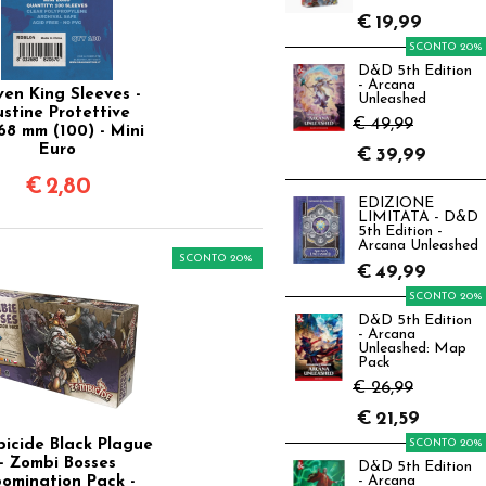
€
19,99
SCONTO 20%
D&D 5th Edition
- Arcana
en King Sleeves -
Unleashed
ustine Protettive
€ 49,99
68 mm (100) - Mini
Euro
€
39,99
€
2,80
EDIZIONE
LIMITATA - D&D
5th Edition -
Arcana Unleashed
SCONTO 20%
€
49,99
SCONTO 20%
D&D 5th Edition
- Arcana
Unleashed: Map
Pack
€ 26,99
€
21,59
icide Black Plague
SCONTO 20%
- Zombi Bosses
D&D 5th Edition
omination Pack -
- Arcana