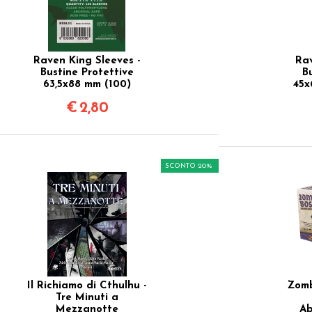
Raven King Sleeves -
Rav
Bustine Protettive
B
63,5x88 mm (100)
45x
€
2,80
SCONTO 20%
Il Richiamo di Cthulhu -
Zomb
Tre Minuti a
Mezzanotte
Ab