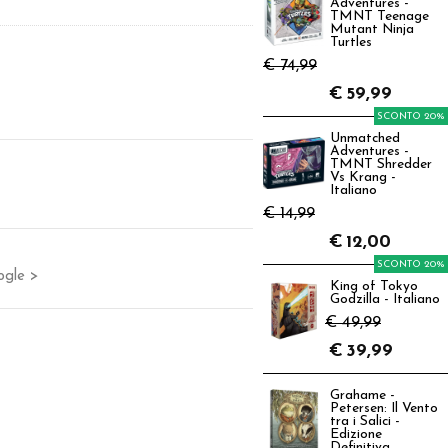
Adventures -
TMNT Teenage
Mutant Ninja
Turtles
€ 74,99
€
59,99
SCONTO 20%
Unmatched
Adventures -
TMNT Shredder
Vs Krang -
Italiano
€ 14,99
€
12,00
SCONTO 20%
ogle >
King of Tokyo
Godzilla - Italiano
€ 49,99
€
39,99
Grahame -
Petersen: Il Vento
tra i Salici -
Edizione
Definitiva