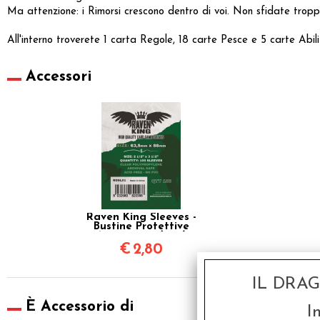
Ma attenzione: i Rimorsi crescono dentro di voi. Non sfidate troppo
All'interno troverete 1 carta Regole, 18 carte Pesce e 5 carte Abi
Accessori
Raven King Sleeves -
Bustine Protettive
63,5x88 mm (100)
€
2,80
IL DRA
È Accessorio di
I