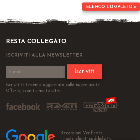
ELENCO COMPLETO »
RESTA COLLEGATO
ISCRIVITI ALLA NEWSLETTER
Iscriviti
Iscriviti ti terremo aggiornato sulle nuove uscite,
Offerte, Sconti e molto altro!
Recensioni Verificate
I nostri clienti soddisfatti