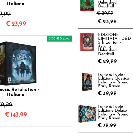
Unleashed:
Italiano
Deadfall
9,99
€ 29,99
€
23,99
€
23,99
EDIZIONE
LIMITATA - D&D
SCONTO 20%
5th Edition -
Arcana
Unleashed:
Deadfall
€
29,99
Fame & Fable -
Edizione Classica
Italiana + Promo
Early Raven
esis Retaliation -
€
39,99
Italiano
79,99
Fame & Fable -
Edizione Deluxe
€
143,99
Italiana + Promo
Early Raven
€
79,99