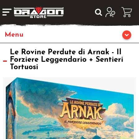
Giochi da Tavolo
Le Rovine Perdute di Arnak - Il
Forziere Leggendario + Sentieri
Tortuosi
Giochi di Ruolo
Librigame
Editoria
Giochi di Carte Collezionabili
Miniature