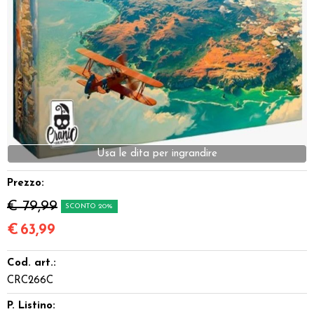
Dadi
Accessori
Giocattoli e Gadget
Offerte del Dragone
Prezzo:
€ 79,99
SCONTO 20%
€
63,99
Cod. art.:
CRC266C
P. Listino: