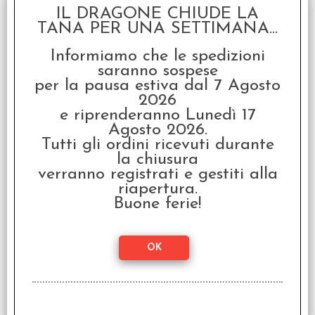
IL DRAGONE CHIUDE LA
TANA PER UNA SETTIMANA...
Informiamo che le spedizioni
saranno sospese
per la pausa estiva dal 7 Agosto
2026
Le Rovine Perdute di
e riprenderanno Lunedì 17
Arnak - Capi Spedizione
Agosto 2026.
€ 31,99
Tutti gli ordini ricevuti durante
la chiusura
€
25,59
verranno registrati e gestiti alla
riapertura.
Buone ferie!
SCONTO 20%