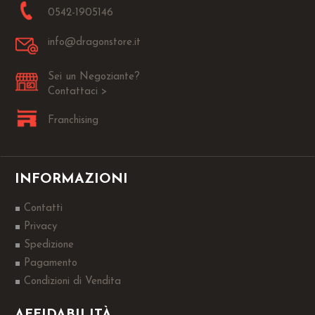
0542-1905146
info@dragonstore.it
Sei un Negoziante?
Contattaci >
Franchising
INFORMAZIONI
Contatti
Privacy
Spedizione
Pagamento
Condizioni di Vendita