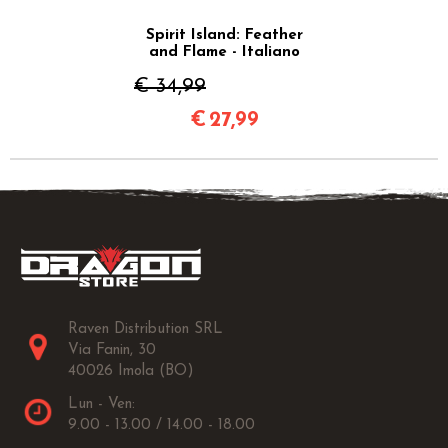
Spirit Island: Feather
and Flame - Italiano
€ 34,99
€
27,99
Raven Distribution SRL
Via Fanin, 30
40026 Imola (BO)
Lun - Ven:
9.00 - 13.00 / 14.00 - 18.00