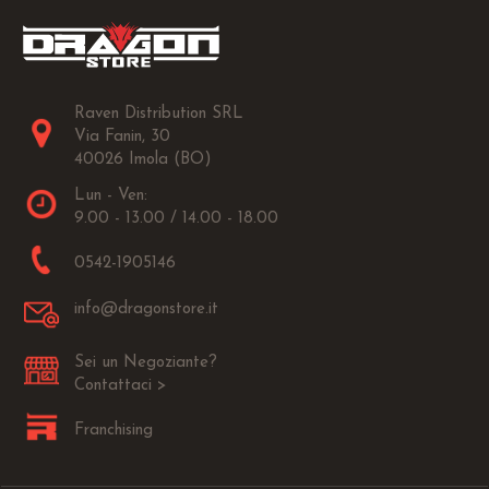
Raven Distribution SRL
Via Fanin, 30
40026 Imola (BO)
Lun - Ven:
9.00 - 13.00 / 14.00 - 18.00
0542-1905146
info@dragonstore.it
Sei un Negoziante?
Contattaci >
Franchising