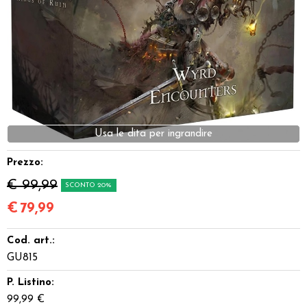
Dadi
Accessori
Giocattoli e Gadget
Offerte del Dragone
Usa le dita per ingrandire
Prezzo:
€ 99,99
SCONTO 20%
€
79,99
Cod. art.:
GU815
P. Listino:
99,99 €