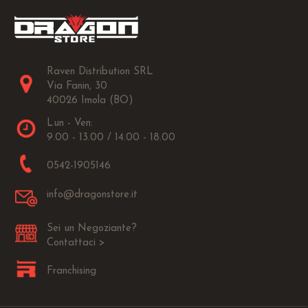
Raven Distribution SRL
Via Fanin, 30
40026 Imola (BO)
Lun - Ven:
9.00 - 13.00 / 14.00 - 18.00
0542-1905146
info@dragonstore.it
Sei un Negoziante?
Contattaci >
Franchising