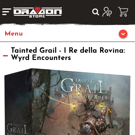
Giochi da Tavolo
Tainted Grail - I Re della Rovina:
Wyrd Encounters
Giochi di Ruolo
Librigame
Fumetti & Romanzi
Giochi di Carte Collezionabili
Miniature