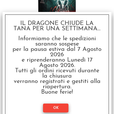
IL DRAGONE CHIUDE LA
Tainted Grail - I Re
TANA PER UNA SETTIMANA...
della Rovina
€ 154,99
Informiamo che le spedizioni
saranno sospese
€
123,99
per la pausa estiva dal 7 Agosto
2026
SCONTO 20%
e riprenderanno Lunedì 17
Agosto 2026.
Tutti gli ordini ricevuti durante
la chiusura
verranno registrati e gestiti alla
riapertura.
Buone ferie!
Tainted Grail - I Re
della Rovina: Mounted
Heroes