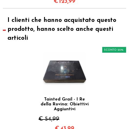
€
123,99
I clienti che hanno acquistato questo
prodotto, hanno scelto anche questi
articoli
SCONTO 20%
Tainted Grail - I Re
della Rovina: Obiettivi
Aggiuntivi
€ 54,99
€
43,99