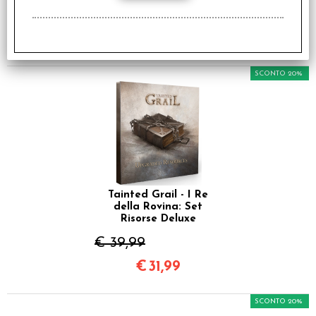
€ 64,99
€
51,99
SCONTO 20%
Tainted Grail - I Re
della Rovina: Set
Risorse Deluxe
€ 39,99
€
31,99
SCONTO 20%