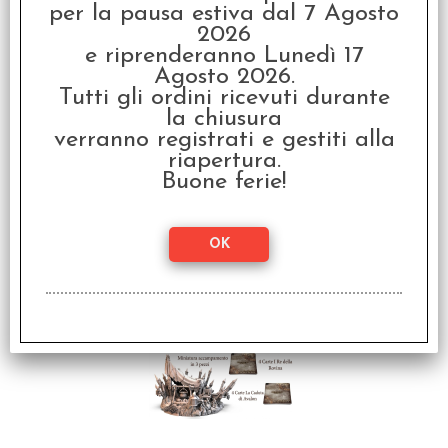
per la pausa estiva dal 7 Agosto
2026
e riprenderanno Lunedì 17
Agosto 2026.
Tutti gli ordini ricevuti durante
la chiusura
verranno registrati e gestiti alla
Tainted Grail - I Re
riapertura.
della Rovina: Capro
Buone ferie!
Nero delle Brughiere
€ 14,99
€
12,00
SCONTO 20%