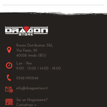
Raven Distribution SRL
Via Fanin, 30
40026 Imola (BO)
Lun - Ven:
9.00 - 13.00 / 14.00 - 18.00
0542-1905146
info@dragonstore.it
Sei un Negoziante?
Contattaci >