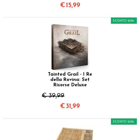
€
15,99
SCONTO 20%
Tainted Grail - I Re
della Rovina: Set
Risorse Deluxe
€ 39,99
€
31,99
SCONTO 20%