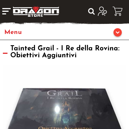
Giochi da Tavolo
Tainted Grail - I Re della Rovina:
Obiettivi Aggiuntivi
Giochi di Ruolo
Librigame
Editoria
Giochi di Carte Collezionabili
Miniature