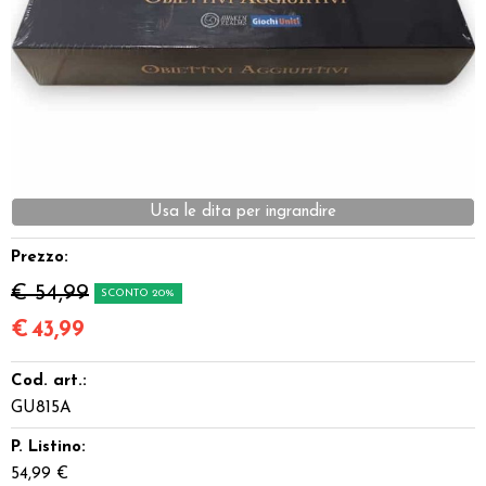
Dadi
Accessori
Giocattoli e Gadget
Offerte del Dragone
Usa le dita per ingrandire
Prezzo:
€ 54,99
SCONTO 20%
€
43,99
Cod. art.:
GU815A
P. Listino:
54,99 €