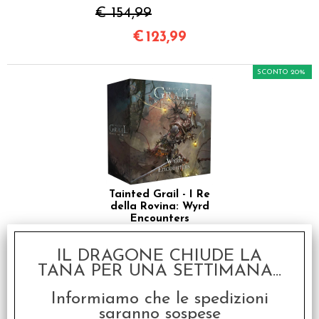
€ 154,99
€
123,99
SCONTO 20%
Tainted Grail - I Re
della Rovina: Wyrd
Encounters
€ 99,99
IL DRAGONE CHIUDE LA
€
79,99
TANA PER UNA SETTIMANA...
Informiamo che le spedizioni
SCONTO 20%
saranno sospese