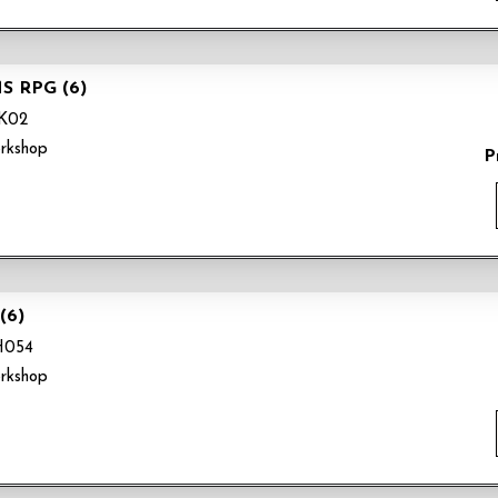
S RPG (6)
K02
rkshop
P
(6)
H054
rkshop