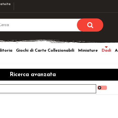
atuita
Sono già r
Per completare l'ordi
itoria
Giochi di Carte Collezionabili
Miniature
Dadi
A
utente e la passwor
pulsante 
Nome u
Ricerca avanzata
Passw
Hai perso l