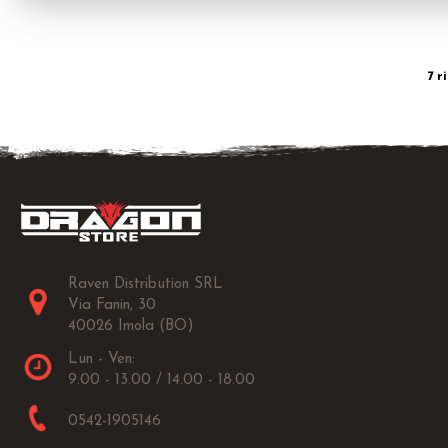
7 r
Raven Distribution SRL
Via Fanin, 30
40026 Imola (BO)
Lun - Ven:
9.00 - 13.00 / 14.00 - 18.00
0542-1905146