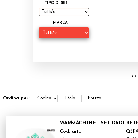
TIPO DI SET
MARCA
7 r
Ordina per:
WARMACHINE - SET DADI RET
Cod. art.:
QSP