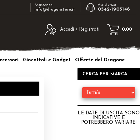
Assistenza
Assistenza
0542-1905146
info@dragonstore.it
Accedi / Registrati
0,00
egistrato
Sono un nuovo cliente
ne inserisci il nome
Se non sei ancora registrato sul nostro
ccessori
Giocattoli e Gadget
Offerte del Dragone
d e poi clicca sul
sito clicca sul pulsante "Registrati"
"Accedi"
CERCA PER MARCA
tente:
ord:
LE DATE DI USCITA SONO
INDICATIVE E
POTREBBERO VARIARE
!
a password?