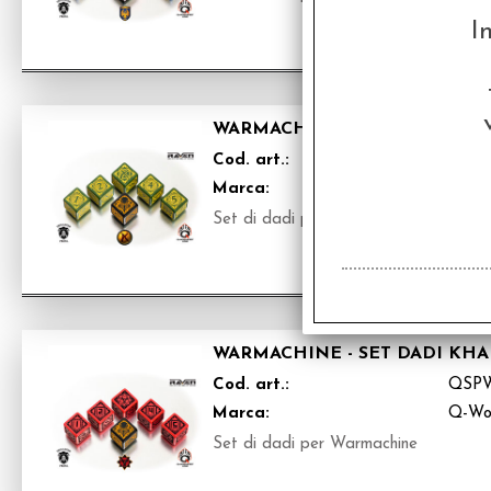
I
WARMACHINE - SET DADI MER
Cod. art.:
QSP
Marca:
Q-Wo
Set di dadi per Warmachine
WARMACHINE - SET DADI KHA
Cod. art.:
QSP
Marca:
Q-Wo
Set di dadi per Warmachine