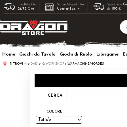
Spedizioni in
Sei un Negoziante?
Spedizione
Gr
24/72 Ore
Contattaci >
da
100 €
Home
Giochi da Tavolo
Giochi di Ruolo
Librigame
Ed
TI TROVI IN
DADI
Q-WORKSHOP
WARMACHINE/HORDES
CERCA
COLORE